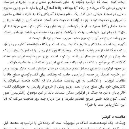
ایجاد کرده است که ترامپ چگونه به سایر دست‌های سنتی‌تر و با تجربه‌تر سیاست
خارجی تیمش نگاه می‌کند و اینکه آیا ویتکاف واقعا آمادگی آن را دارد تا در چنین سطوح
بالایی در صحنه جهانی عمل کند. یک مقام باسابقه آمریکایی که به شرط ناشناس ماندن
با سی‌ان‌ان صحبت کرد تا بتواند آزادانه صحبت کند، گفت: «تعداد کمی از افراد خارج از
حلقه داخلی کاخ سفید با او کار کرده‌اند. او به‌عنوان یک تکاور تنها عمل می‌کند.» او
افزود: «انجام این دیپلماسی رفت و برگشت بدون یک متخصص، قطعا غیرعادی است.
من واقعا نمی‌توانم آن را توضیح دهم. عجیب است و ایده‌آل نیست.»
اگرچه زود است، اما تاکنون نتایج متفاوت بوده است. ویتکاف نتوانسته آتش‌بس در غزه
را که ماه گذشته از هم پاشید، احیا کند. روسیه تاکنون آتش‌بسی را که آمریکا بیش از یک
ماه پیش در اوکراین خواستار آن شده، رد کرده است. وزیر امور خارجه ایران هم هفته
گذشته، تغییر موضع ویتکاف درباره برنامه هسته‌ای ایران را «متضاد و متناقض» خواند.
در جبهه اوکراین، ناامیدی به‌دلیل عدم پیشرفت در حال افزایش است. مارکو روبیو، وزیر
امور خارجه آمریکا روز جمعه از پاریس، جایی که ویتکاف برای گفت‌وگوهای سطح بالا با
مقامات اروپایی و اوکراینی به وی پیوست، هشدار داد که ایالات متحده می‌تواند به
تلاش‌های خود برای صلح پایان دهد. روبیو پیش از خروج از پاریس به خبرنگاران گفت:
«اگر پایان دادن به جنگ در اوکراین ممکن نیست، باید از این موضوع (آتش‌بس) عبور
کنیم. اکنون باید خیلی سریع تصمیم بگیریم و من درباره چند روز صحبت می‌کنم که آیا
این امکان‌پذیر است یا خیر؟»
مقایسه با کوشنر
ویتکاف، یک توسعه‌دهنده املاک در نیویورک است که رابطه‌اش با ترامپ به دهه‌ها قبل
برمی‌گردد. او نزدیک‌ترین فرد به ترامپ در دوره دوم ریاست‌جمهوری است. برخی منابع