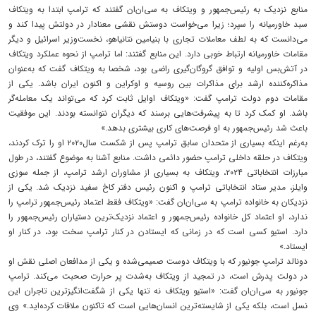
منابع نزدیک به رئیس‌جمهور و ویتکاف به سی‌ان‌ان گفتند که ترامپ ابتدا به ویتکاف
سبد خاورمیانه را سپرد؛ زیرا می‌خواست دوستش نقشی معنادار در دولتش پیدا کند و
می‌دانست که به لطف معاملات تجاری با بنیامین نتانیاهو، نخست‌وزیر اسرائیل و دیگر
مقامات خاورمیانه ارتباط خوبی دارد. این منابع گفتند: اما ترامپ از نحوه عملکرد ویتکاف
در آتش‌بس اولیه و توافق گروگان‌گیری راضی بود، شخصا به ویتکاف گفت که به‌عنوان
مذاکره‌کننده ارشد برای مذاکرات بین روسیه و اوکراین و اکنون ایران باشد. یکی از
مقامات دوم دولت ترامپ گفت: «ویتکاف اوایل ثابت کرد که می‌تواند یک معامله‌گر
باشد. او کمک کرد تا به پیشرفت‌هایی برسند که دیگران نتوانسته بودند. این موفقیت
باعث شد رئیس‌جمهور به او فرصت‌های کاری بیشتری بدهد.»
به‌رغم اینکه بسیاری از متحدان سابق ترامپ پس از شکست سال۲۰۲۰ او را ترک کردند،
ویتکاف در حلقه داخلی ترامپ حضور دائمی داشت. منابع آشنا به موضوع گفتند، در طول
مبارزات انتخاباتی ۲۰۲۴، ویتکاف به بسیاری از مشاوران ارشد ترامپ، از جمله سوزی
وایلز، مدیر ستاد انتخاباتی ترامپ و اکنون رئیس دفتر کاخ سفید نزدیک شد. یکی از
نزدیکان به خانواده ترامپ به سی‌ان‌ان گفت: «ویتکاف فقط اعتماد رئیس‌جمهور ترامپ را
ندارد، او اعتماد کل خانواده رئیس‌جمهور و اعتماد نزدیک‌ترین دستیاران رئیس‌جمهور را
دارد. استیو کسی است که در زمانی که ایستادن در کنار ترامپ سخت بود، در کنار او
ایستاد.»
دونالد ترامپ جونیور که با ویتکاف دوست صمیمی‌شده و یکی از مدافعان اصلی نقش او
در دولت پدرش است، در تمجید از ویتکاف به‌شدت پر حرارت صحبت می‌کند. ترامپ
جونیور به سی‌ان‌ان گفت: «استیو ویتکاف نه تنها یکی از شگفت‌انگیزترین تاجران این
نسل است، بلکه یکی از شایسته‌ترین انسان‌هایی است که تاکنون ملاقات کرده‌اید.» وی