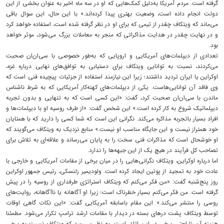
گرفته است. مردم آمریکا به‌دلیل کمک‌هایی که او در سه ماه اخیر به عنوان بخشی از این
دولت انجام داده است، وضعیت بهتری پیدا کرده‌اند.» با این حال، این سوال باقی
می‌ماند که ویتکاف چقدر از تیمی که برای او در نظر گرفته شده است، استفاده خواهد کرد
و در نهایت چقدر در هدایت مذاکراتی که منجر به معاملات بزرگ می‌شود، موثر خواهد
بود.
تعدادی از دیپلمات‌های آمریکایی و اروپایی که به‌طور خصوصی با سی‌ان‌ان صحبت
می‌کردند، نسبت به توانایی ویتکاف برای دستیابی به توافق‌های نهایی درباره غزه،
اوکراین یا ایران تردید داشتند؛ زیرا این نیازمند استفاده از جزئیات پیچیده فنی است که
وی فاقد آن توانایی‌هاست. یکی از دیپلمات‌های کهنه‌کار آمریکایی که به شرط ناشناس
ماندن با سی‌ان‌ان صحبت کرد، گفت: «این کسی است که به تنهایی و بدون تجربه
دیپلماتیک شروع به کار کرده است.» این شخص گفت: «از طرف روسیه او با دیپلمات‌ها و
افراد بسیار باتجربه مذاکره می‌کند. نگرانی این است که شما کسی را دارید که با همتایان
خود همتراز نیست و این جایگاه مناسب او نیست.» منابع نزدیک به ویتکاف می‌گویند که
او خوشحال است که مذاکرات فنی سخت را به پایان می‌رساند و علاقه‌ای به تلاش برای
تصاحب کل فرآیند در هیچ یک از این جبهه‌ها را ندارد.
اما درباره اوکراین، ویتکاف نگرانی‌هایی را در میان برخی از مقامات آمریکایی و خارجی با
عادت خود به تمجید از پوتین ایجاد کرده است. ولودیمیر زلنسکی، رئیس جمهور اوکراین
روز پنج‌شنبه گفت: «من فکر می‌کنم که ویتکاف استراتژی طرفداری از روسیه را در پیش
گرفته است. من فکر می‌کنم بسیار خطرناک است؛ زیرا او آگاهانه یا ناآگاهانه، روایت‌های
روسی را منتشر می‌کند.» این مقام باسابقه آمریکایی گفت: «این نکات گاهی اوقات
توسط ویتکاف پشت درهای بسته در دیدار با مقامات ارشد ترامپ تکرار می‌شود. مطمئنا
هزینه آن ناراحتی برخی در این اتاق است. به نظر می‌رسد که ویتکاف نسبت به برخی