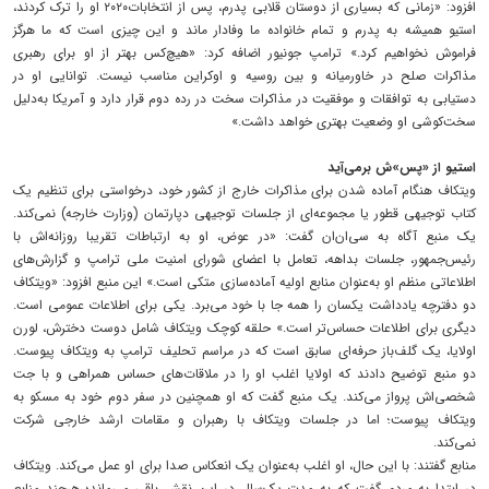
افزود: «زمانی که بسیاری از دوستان قلابی پدرم، پس از انتخابات۲۰۲۰ او را ترک کردند،
استیو همیشه به پدرم و تمام خانواده ما وفادار ماند و این چیزی است که ما هرگز
فراموش نخواهیم کرد.» ترامپ جونیور اضافه کرد: «هیچ‌کس بهتر از او برای رهبری
مذاکرات صلح در خاورمیانه و بین روسیه و اوکراین مناسب نیست. توانایی او در
دستیابی به توافقات و موفقیت در مذاکرات سخت در رده دوم قرار دارد و آمریکا به‌دلیل
سخت‌کوشی او وضعیت بهتری خواهد داشت.»
استیو از «پس‌»ش برمی‌آید
ویتکاف هنگام آماده شدن برای مذاکرات خارج از کشور خود، درخواستی برای تنظیم یک
کتاب توجیهی قطور یا مجموعه‌ای از جلسات توجیهی دپارتمان (وزارت خارجه) نمی‌کند.
یک منبع آگاه به سی‌ان‌ان گفت: «در عوض، او به ارتباطات تقریبا روزانه‌اش با
رئیس‌جمهور، جلسات بداهه، تعامل با اعضای شورای امنیت ملی ترامپ و گزارش‌های
اطلاعاتی منظم او به‌عنوان منابع اولیه آماده‌سازی متکی است.» این منبع افزود: «ویتکاف
دو دفترچه یادداشت یکسان را همه جا با خود می‌برد. یکی برای اطلاعات عمومی است.
دیگری برای اطلاعات حساس‌تر است.» حلقه کوچک ویتکاف شامل دوست دخترش، لورن
اولایا، یک گلف‌باز حرفه‌ای سابق است که در مراسم تحلیف ترامپ به ویتکاف پیوست.
دو منبع توضیح دادند که اولایا اغلب او را در ملاقات‌های حساس همراهی و با جت
شخصی‌اش پرواز می‌کند. یک منبع گفت که او همچنین در سفر دوم خود به مسکو به
ویتکاف پیوست؛ اما در جلسات ویتکاف با رهبران و مقامات ارشد خارجی شرکت
نمی‌کند.
منابع گفتند: با این حال، او اغلب به‌عنوان یک انعکاس صدا برای او عمل می‌کند. ویتکاف
در ابتدا به مردم گفت که به مدت یک‌سال در این نقش باقی می‌ماند؛ هرچند منابع