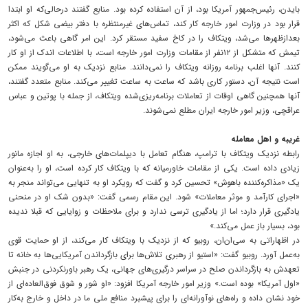
بایدن، رئیس‌جمهور آمریکا بود، از آن استفاده کرده بود. منابع گفتند درحالی‌که او ابتدا
قرار بود در وزارت امور خارجه کار کند، تماس‌های غیرمنتظره با دفتر بیضی شکل که اکثر
بعدازظهرها می‌شد، ویتکاف را در کاخ سفید مستقر کرد. این امر گاهی باعث می‌شود،
تیمش که متشکل از ۱۲نفر از مقامات وزارت امور خارجه است، با اطلاعات اندک از او کار
کنند. آنها اغلب برنامه روزانه ویتکاف را نمی‌دانند. منابع نزدیک به او می‌گویند ممکن
است نتیجه آن، دستور کاری باشد که ساعت به ساعت تغییر می‌کند. منابع متعدد گفتند،
آنها همچنین گاهی اوقات از تعاملات برنامه‌ریزی‌شده ویتکاف، از جمله با پوتین و عباس
عراقچی، وزیر امور خارجه ایران مطلع نمی‌شوند.
غریبه و اهل معامله
رابطه نزدیک ویتکاف با ترامپ، هنگام تعامل با دیپلمات‌های خارجی، به او اجازه مانور
زیادی داده است. یکی از مقامات خاورمیانه که با ویتکاف کار کرده است، او را به‌عنوان
یک «مذاکره‌کننده باهوش» تحسین کرد و گفت که رویکرد او به تنهایی می‌تواند منجر به
«اجرای کارآمد و موثر معاملات» شود. این مقام رسمی گفت: «بدون شک او در منحنی
یادگیری قرار دارد؛ اما از یادگیری ترسی ندارد و برای ملاحظات و زوایایی که قبلا ندیده
بود، بسیار باز عمل می‌کند.»
در اظهاراتی به سی‌‌ان‌ان، روبیو که از نزدیک با ویتکاف کار می‌کند، از او حمایت قوی
به‌عمل آورد. روبیو گفت: «استیو از رهبری تلاش‌ها برای بازگرداندن آمریکایی‌ها به خانه تا
تعهدش به بازگرداندن صلح در سراسر درگیری‌های جهانی، یک رهبر باورنکردنی در جنبش
«اول آمریکا» بوده است.» وزیر امور خارجه آمریکا افزود: «او شور و شوق فوق‌العاده‌ای از
خود نشان داده و راه‌های نوآورانه‌ای را برای پیشبرد منافع ملی ما در داخل و خارج به‌کار