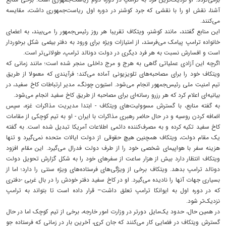
آشنا، نقش او را با نقشی که جرد کوشنر در دوره اول ریاست‌جمهوری داشت، مقایسه
می‌کنند.
این منابع گفتند، مانند کوشنر، ویتکاف تقریبا هر روز رئیس‌جمهور را می‌بیند، به اعضای
خانواده ترامپ پیامک می‌فرستد، از امتیازات ویژه برای ورود به دفتر بیضی شکل برخوردار
است و افسارش نسبت به هر فرد دیگری در دولت دونالد ترامپ، طولانی‌تر است.
اگرچه این آزادی عملیاتی گاهی به هرج و مرج داخلی منجر شده است؛ مانند زمانی که
ویتکاف خود را برای مصاحبه‌های تلویزیونی آماده می‌کند؛ فرآیندی که معمولا از طریق
تیم امنیت ملی رئیس‌جمهور انجام می‌شود. استیون چونگ، مدیر ارتباطات کاخ سفید، در
بیانیه‌ای اعلام کرد که هر رزرو رسانه‌ای برای مصاحبه از طریق کاخ سفید انجام می‌شود.
به گفته منابع، با گسترش مسوولیت‌های ویتکاف - ابتدا مدیریت مذاکرات غزه، سپس
اضافه کردن روسیه و در حال حاضر رهبری مذاکرات با ایران - او به تیم کوچکی از مقامات
کاخ سفید تکیه کرده و به مصرف‌کننده دائمی اطلاعات آمریکا تبدیل شده است. به گفته
یک مقام دولت، ویتکاف همچنین هیچ حقوقی از دولت ایالات متحده نمی‌گیرد و تنها
هزینه سفر با هواپیمای شخصی خود را از طرف دولت فدرال می‌گیرد. این مقام افزود
ویتکاف انتظار دارد بیش از هزار ساعت از سفرهای خود را به شکل گزارش تحویل دولت
دونالد ترامپ بدهد. ویتکاف برخی از ویژگی‌های فرستاده‌های ویژه سنتی را دارد؛ اما از
بسیاری جهات آنها را نادیده می‌گیرد. او در کاخ سفید دفتر خودش را در بال غربی -دفتری
که در دوره اول به ایوانکا ترامپ تعلق داشت– قرار داده است تا بتواند به ترامپ
نزدیک‌تر شود.
در همین حال، حدود یک‌مایل دورتر در وزارت امور خارجه، برخی از تیم کوچک اما در حال
گسترش ویتکاف در فضایی کار می‌کنند که جان کری، آخرین بار در زمانی که فرستاده جو