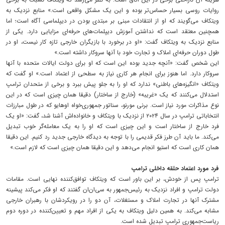
روایات روسی بسیار حساس‌تر بوده و این یک مشکل واقعی است.» منابع نزدیک به
ویتکاف می‌گویند که او از انتقادات مبنی بر مبتدی بودن در دیپلماسی آگاه است؛ اما
همچنین معتقد است که نداشتن آموزش دیپلمات‌های حرفه‌ای مزایایی دارد. یکی از
منابع نزدیک به ویتکاف گفت: «او در برخورد با بازیگران خارجی تازه کار نیست، او در
طول دوران حرفه‌ای املاک و تجارت خود با آنها سروکار داشته است.»
این شخص گفت: «آنچه جدید بوده این است که او برای دولت ایالات متحده با آنها
سروکار دارد. اما هنوز برای انجام هر کاری نیاز به سطحی از اعتماد است.» او گفت که
ویتکاف «انگیزه‌های باطنی» ندارد که او را به جلو پیش ببرد و برخی از متحدان ترامپ
استدلال می‌کنند که یک «غریبه» (خارج از ساختار) دقیقا همان چیزی است که در این
نوع مذاکرات مورد نیاز است. برنی مورنو، سناتور جمهوری‌خواه اوهایو که در طول مبارزات
انتخاباتی ترامپ در سال ۲۰۲۴ از نزدیک با ویتکاف و خانواده‌اش آشنا شد، گفت: «او یک
فرد خارج از ساختار است و این چیزی است که او را به یک معامله‌گر خوب تبدیل
می‌کند. ما باید آن طرز فکر قدیمی را با توجه به دیدگاه خارجی جدید رد کنیم. این دقیقا
همان کاری است که استیو انجام می‌دهد و این دقیقا همان چیزی است که لازم است.»
فرد مورد اعتماد حلقه داخلی ترامپ
ترامپ پس از خودش، بر این باور است که ویتکاف توافق‌کننده نهایی است. مقامات
دولت ترامپ و افراد نزدیک به رئیس‌جمهور به سی‌ان‌ان گفتند که او فکر می‌کند پیشینه
مشترک آنها در تجارت املاک و مستغلات، آن دو را در رویکردشان با رهبران خارجی
مشابه می‌کند. به همین دلیل ویتکاف به یکی از افراد مهم و تعیین‌کننده در دوره دوم
ریاست‌جمهوری ترامپ تبدیل شده است.