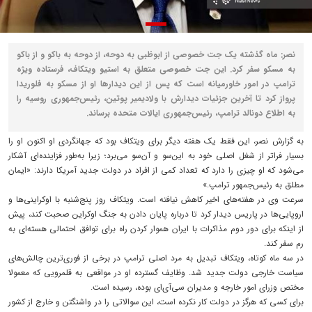
نصر: ماه گذشته یک جت خصوصی از ابوظبی به دوحه، از دوحه به باکو و از باکو
به مسکو سفر کرد. این جت خصوصی متعلق به استیو ویتکاف، فرستاده ویژه
ترامپ در امور خاورمیانه است که پس از این دیدارها او از مسکو به فلوریدا
پرواز کرد تا آخرین جزئیات دیدارش با ولادیمیر پوتین، رئیس‌جمهوری روسیه را
به اطلاع دونالد ترامپ، رئیس‌جمهوری ایالات متحده برساند.
به گزارش نصر، این فقط یک هفته دیگر برای ویتکاف بود که جهانگردی او اکنون او را
بسیار فراتر از شغل اصلی خود به این‌سو و آن‌سو می‌برد؛ زیرا به‌طور فزاینده‌ای آشکار
می‌شود که او چیزی را دارد که تعداد کمی از افراد در دولت جدید آمریکا دارند: «ایمان
مطلق به رئیس‌جمهور ترامپ.»
سرعت وی در هفته‌های اخیر کاهش نیافته است. ویتکاف روز پنج‌شنبه با اوکراینی‌ها و
اروپایی‌ها در پاریس دیدار کرد تا درباره پایان دادن به جنگ اوکراین صحبت کند، پیش
از اینکه برای دور دوم مذاکرات با ایران هموار کردن راه برای توافق احتمالی هسته‌ای به
رم سفر کند.
در سه ماه کوتاه، ویتکاف تبدیل به مرد اصلی ترامپ در برخی از فوری‌ترین چالش‌های
سیاست خارجی دولت جدید شد. وظایف گسترده او در مواقعی به قلمرویی که معمولا
مختص وزرای امور خارجه و مدیران سی‌آی‌ای بوده، رسیده است.
برای کسی که هرگز در دولت کار نکرده است، این سوالاتی را در واشنگتن و خارج از کشور