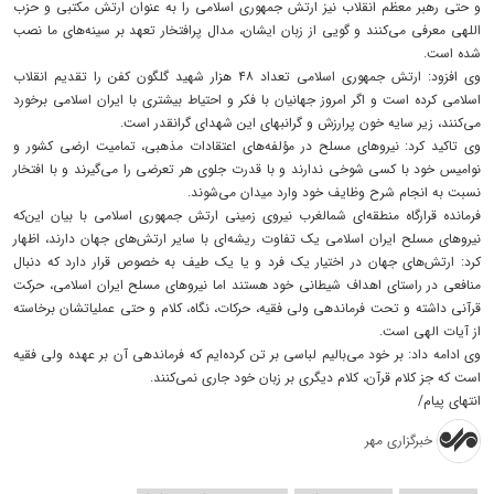
و حتی رهبر معظم انقلاب نیز ارتش جمهوری اسلامی را به عنوان ارتش مکتبی و حزب
اللهی معرفی می‌کنند و گویی از زبان ایشان، مدال پرافتخار تعهد بر سینه‌های ما نصب
شده است.
وی افزود: ارتش جمهوری اسلامی تعداد ۴۸ هزار شهید گلگون کفن را تقدیم انقلاب
اسلامی کرده است و اگر امروز جهانیان با فکر و احتیاط بیشتری با ایران اسلامی برخورد
می‌کنند، زیر سایه خون پرارزش و گرانبهای این شهدای گرانقدر است.
وی تاکید کرد: نیروهای مسلح در مؤلفه‌های اعتقادات مذهبی، تمامیت ارضی کشور و
نوامیس خود با کسی شوخی ندارند و با قدرت جلوی هر تعرضی را می‌گیرند و با افتخار
نسبت به انجام شرح وظایف خود وارد میدان می‌شوند.
فرمانده قرارگاه منطقه‌ای شمالغرب نیروی زمینی ارتش جمهوری اسلامی با بیان این‌که
نیروهای مسلح ایران اسلامی یک تفاوت ریشه‌ای با سایر ارتش‌های جهان دارند، اظهار
کرد: ارتش‌های جهان در اختیار یک فرد و یا یک طیف به خصوص قرار دارد که دنبال
منافعی در راستای اهداف شیطانی خود هستند اما نیروهای مسلح ایران اسلامی، حرکت
قرآنی داشته و تحت فرماندهی ولی فقیه، حرکات، نگاه، کلام و حتی عملیاتشان برخاسته
از آیات الهی است.
وی ادامه داد: بر خود می‌بالیم لباسی بر تن کرده‌ایم که فرماندهی آن بر عهده ولی فقیه
است که جز کلام قرآن، کلام دیگری بر زبان خود جاری نمی‌کنند.
انتهای پیام/
خبرگزاری مهر