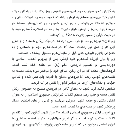
به گزارش نصر، سرتیپ دوم امیرحسین شفیعی روز یکشنبه در پادگان مراغه
اظهار کرد: نیروهای مسلح به ایمان، رشادت، تعهد و روحیه شهادت طلبی و
جهادی شناخته می‌شوند و برای ایمان همین بس که نیروهای مسلح در
سپاه، فراجا، بسیج و ارتش طبق منویات رهبر معظم انقلاب، گام‌های خود را
در جهت قرآن و مسیر ولایت هدفگذاری کرده‌اند.
وی افزود: نیروهای مسلح در تمامی عرصه‌ها در نوک پیکان هستند و چاشنی
این کار و عمل نیز رشادت است که در صحنه‌های مهم و حساس و به
خصوص بلایای طبیعی حتی قبل از سازمان‌های مسئول پیشقدم هستند.
وی با بیان این‌که فتنه‌های علیه ارتش پس از پیروزی انقلاب اسلامی با
دوراندیشی و تصمیم تاریخی امام (ره)، در نطفه خفه شد، گفت:
گروهک‌های معاند که در آن زمان، منافع خود را درخطر می‌دیدند، دست به
نقشه‌های شومی زدند اما نیروهای مسلح با قدرت وارد عمل شده و تمامی
حرکات و نقشه‌های آن‌ها در سراسر کشور را نقش بر آب کردند.
شفیعی تاکید کرد: تعهد به معنای کامل در نیروهای مسلح به خصوص ارتش
نقش بسته و حتی رهبر معظم انقلاب نیز ارتش جمهوری اسلامی را به عنوان
ارتش مکتبی و حزب اللهی معرفی می‌کنند و گویی از زبان ایشان، مدال
پرافتخار تعهد بر سینه‌های ما نصب شده است.
وی افزود: ارتش جمهوری اسلامی تعداد ۴۸ هزار شهید گلگون کفن را تقدیم
انقلاب اسلامی کرده است و اگر امروز جهانیان با فکر و احتیاط بیشتری با
ایران اسلامی برخورد می‌کنند، زیر سایه خون پرارزش و گرانبهای این شهدای