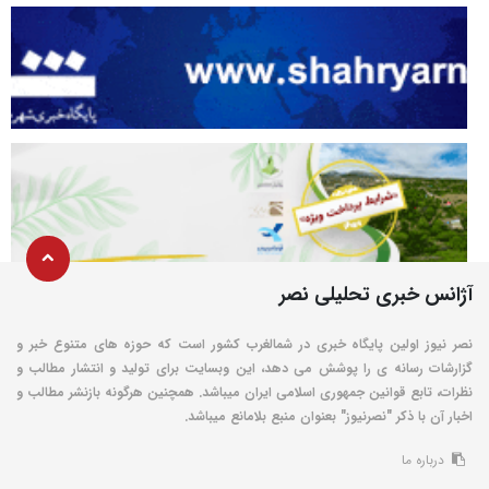
آژانس خبری تحلیلی نصر
نصر نیوز اولین پایگاه خبری در شمالغرب کشور است که حوزه های متنوع خبر و
گزارشات رسانه ی را پوشش می دهد، این وبسایت برای تولید و انتشار مطالب و
نظرات، تابع قوانین جمهوری اسلامی ایران میباشد. همچنین هرگونه بازنشر مطالب و
اخبار آن با ذکر "نصرنیوز" بعنوان منبع بلامانع میباشد.
درباره ما