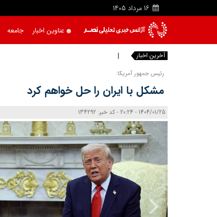
16
مرداد
1405
عناوین اخبار
جامعه
آخرین اخبار
خبرنگارا
|
رئیس‌ جمهور آمریکا:
مشکل با ایران را حل خواهم کرد
1404/01/25 - 20:24 - کد خبر: 134292