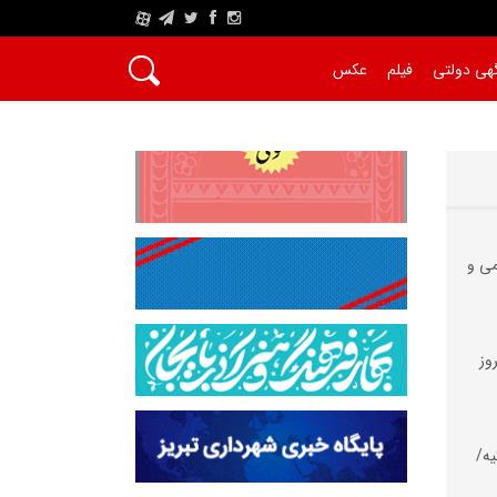
A
هی دولتی
فیلم
عکس
می و
وز
یه/