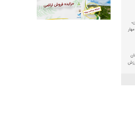
،
مهار
ان
رزش
ی