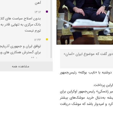
آهن
13:12
بدون اصلاح سیاست‌ های کلان
بانک مرکزی به تنهایی قادر به 
تورم نیست
12:44
توافق ایران و جمهوری آذربایج
برای گسترش همکاری‌ های و
وادور گفت که موضوع ایران «آسان»
و جوانان
مشاهده همه
12:11
دوشنبه با «نایب بوکله» رئیس‌جمهور
پاسخ تامین‌ اجتماعی به زمان
پرداخت مابه‌ التفاوت حقوق
کراین پرداخت.
بازنشستگان
یر زلنسکی» رئیس‌جمهور اوکراین برای
11:51
شه به‌دنبال خرید موشک‌های بیشتر
هشدار درباره فروش حواله‌ ها
با اوکراین آغاز می‌کرد و امیدوار باشد که موشک دریافت
صوری خودروهای وارداتی