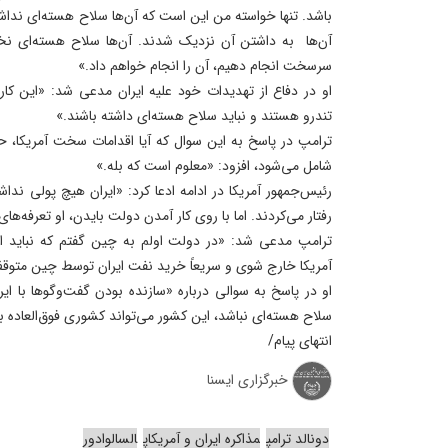
باشد. تنها خواسته من این است که آن‌ها سلاح هسته‌ای نداشته
آن‌ها به داشتن آن نزدیک شدند. آن‌ها سلاح هسته‌ای نخ
سرسخت انجام دهیم، آن را انجام خواهم داد.»
او در دفاع از تهدیدات خود علیه ایران مدعی شد: «این کار ر
تندرو هستند و نباید سلاح هسته‌ای داشته باشند.»
ترامپ در پاسخ به این سوال که آیا اقدامات سخت آمریکا، حم
شامل می‌شود، افزود: «معلوم است که بله.»
رئیس‌جمهور آمریکا در ادامه ادعا کرد: «ایران هیچ پولی ند
رفتار می‌کردند. اما با روی کار آمدن دولت بایدن، او تعرفه‌ها
ترامپ مدعی شد: «در دولت اولم به چین گفتم که نباید از ا
آمریکا خارج شوی و سریعاً خرید نفت ایران توسط چین متوق
او در پاسخ به سوالی درباره «سازنده بودن گفت‌وگوها با ایران
سلاح هسته‌ای نباشد، این کشور می‌تواند کشوری فوق‌العاده ب
انتهای پیام/
خبرگزاری ایسنا
دونالد ترامپ
مذاکره ایران و آمریکاپ
السالوادور