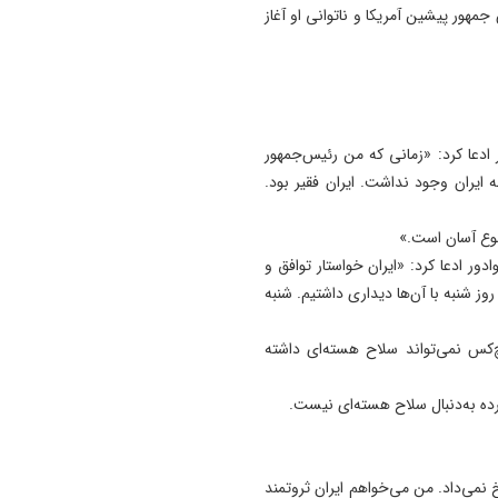
هور پیشین آمریکا و ناتوانی او آغاز
11:35
آتش‌ سوزی مراتع هامپوئیل مر
با تلاش نیروهای امدادی و اه
مهار شد
11:15
ر ادعا کرد: «زمانی که من رئیس‌جمهور
ترامپ فاسد، آمریکا را وارد یک
 ایران وجود نداشت. ایران فقیر بود.
جنگ فاجعه بار کرده است
وع آسان است.»
11:05
آذربایجان تنها یک خطه نیست
دور ادعا کرد: «ایران خواستار توافق و
کتابی گشوده به وسعت تاریخ
روز شنبه با آن‌ها دیداری داشتیم. شنبه
ایران‌ زمین است
چ‌کس نمی‌تواند سلاح هسته‌ای داشته
رده به‌دنبال سلاح هسته‌ای نیست.
خ نمی‌داد. من می‌خواهم ایران ثروتمند