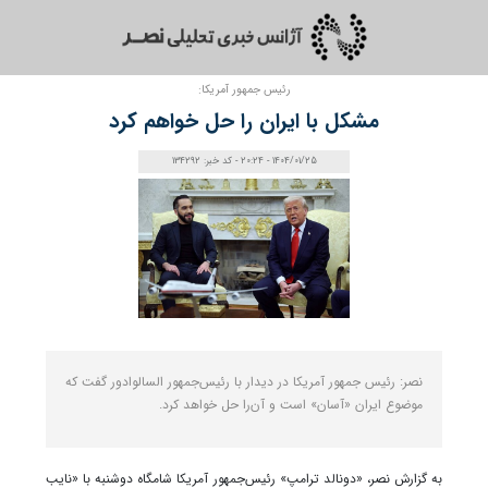
رئیس‌ جمهور آمریکا:
مشکل با ایران را حل خواهم کرد
1404/01/25 - 20:24 - کد خبر: 134292
نصر: رئیس‌ جمهور آمریکا در دیدار با رئیس‌جمهور السالوادور گفت که
موضوع ایران «آسان» است و آن‌را حل خواهد کرد.
به گزارش نصر، «دونالد ترامپ» رئیس‌جمهور آمریکا شامگاه دوشنبه با «نایب