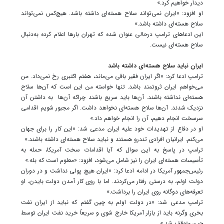
دیدار خواهیم کرد.»
او افزود: «ایران نمی‌تواند سلاح هسته‌ای داشته باشد. هیچ‌کس نمی‌تواند
سلاح هسته‌ای داشته باشد.»
این ادعاهای ترامپ درحالی عنوان شده که تهران بارها اعلام کرده به‌دنبال
سلاح هسته‌ای نیست.
ایران نباید سلاح هسته‌ای داشته باشد
ترامپ ادعا کرد: «اگر ایران فقیر باقی می‌ماند، هفتم اکتبری رخ نمی‌داد. من
می‌خواهم ایران ثروتمند باشد. تنها خواسته من این است که آن‌ها سلاح
هسته‌ای نداشته باشند. آن‌ها باید سریع باشند چراکه آن‌ها به داشتن آن
نزدیک شدند. آن‌ها سلاح هسته‌ای نخواهد داشت. اگر مجبور شویم اقدامی
سرسخت انجام دهیم، آن را انجام خواهم داد.»
او در دفاع از تهدیدات خود علیه ایران مدعی شد: «این کار را برای جهان
می‌کنم. ایرانیان افرادی تندرو هستند و نباید سلاح هسته‌ای داشته باشند.»
ترامپ در پاسخ به این سوال که آیا اقدامات سخت آمریکا، حمله به
تأسیسات هسته‌ای ایران را نیز شامل می‌شود، افزود: «معلوم است که بله.»
رئیس‌جمهور آمریکا در ادامه ادعا کرد: «ایران هیچ پولی نداشت و در دوران
دولت اولم، به درستی رفتار می‌کردند. اما با روی کار آمدن دولت بایدن، او
تعرفه‌های دوگانه روی ایران را برداشت.»
ترامپ مدعی شد: «در دولت اولم به چین گفتم که نباید از ایران نفت
بخری وگرنه باید از بازار آمریکا خارج شوی و سریعاً خرید نفت ایران توسط
چین متوقف شد.»