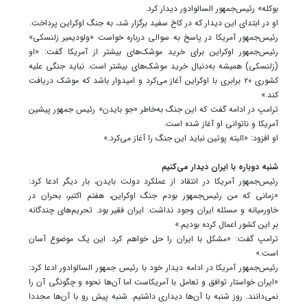
بوکله» رئیس‌جمهور السالوادور دیدار کرد.
او در ابتدای این دیدار که در کاخ سفید برگزار شد، به جنگ اوکراین پرداخت.
رئیس‌جمهور آمریکا در پاسخ به سوالی درباره خواست «ولودیمیر زلنسکی»
رئیس‌جمهور اوکراین برای خرید موشک‌های بیشتر از آمریکا گفت: «او
(زلنسکی) همیشه به‌دنبال خرید موشک‌های بیشتر است. نباید جنگی علیه
کشوری ۲۰ برابری با اوکراین آغاز می‌کرد و امیدوار باشد که موشک دریافت
کند.»
ترامپ در ادامه گفت که این جنگ به‌خاطر «جو بایدن» رئیس جمهور پیشین
آمریکا و ناتوانی او آغاز شده است.
او افزود: «البته پوتین نباید این جنگ را آغاز می‌کرد.»
شنبه دوباره با ایران دیدار می‌کنیم
رئیس‌جمهور آمریکا در انتقاد از عملکرد دولت بایدن، بار دیگر ادعا کرد:
«زمانی که من رئیس‌جمهور بودم جنگ اوکراین، هفتم اکتبر، بحران در
خاورمیانه و مسئله ایران وجود نداشت. ایران فقیر بود. تحریم‌های چندگانه
بر این کشور اعمال کرده بودیم.»
ترامپ گفت: «مشکل با ایران را حل خواهم کرد. این یک موضوع آسان
است.»
رئیس‌جمهور آمریکا در ادامه دیدار خود با رئیس جمهور السالوادور ادعا کرد:
«ایران خواستار توافق و تعامل با آمریکاست اما آن‌ها نحوه و چگونگی آن را
نمی‌دانند. روز شنبه با آن‌ها دیداری داشتیم. شنبه پیش رو با آن‌ها مجددا