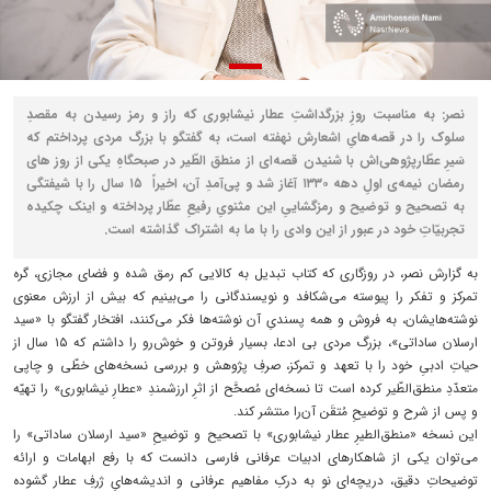
نصر: به مناسبت روزِ بزرگداشتِ عطار نیشابوری که راز و رمز رسیدن به مقصدِ
سلوک را در قصه‌هایِ اشعارش نهفته است، به گفتگو با بزرگ مردی پرداختم که
سَیرِ عطّار‌پژوهی‌اش با شنیدن قصه‌ای از منطق الطّیر در صبحگاهِ یکی از روز های
رمضان نیمه‌ی اولِ دهه ۱۳۳۰ آغاز شد و پی‌آمدِ آن، اخیراً ۱۵ سال را با شیفتگی
به تصحیح و توضیح و رمزگشاییِ این مثنویِ رفیعِ عطّار پرداخته و اینک چکیده‌
تجربیّاتِ خود در عبور از این وادی را با ما به اشتراک گذاشته است.
به گزارش نصر، در روزگاری که کتاب تبدیل به کالایی کم رمق شده و فضای مجازی، گره
تمرکز و تفکر را پیوسته می‌شکافد و نویسندگانی را می‌بینیم که بیش از ارزش معنوی
نوشته‌هایشان، به فروش و همه پسندیِ آن نوشته‌ها فکر می‌کنند، افتخار گفتگو با «سید
ارسلان ساداتی»، بزرگ مردی بی ادعا، بسیار فروتن و خوش‌رو را داشتم که ۱۵ سال از
حیاتِ ادبیِ خود را با تعهد و تمرکز، صرفِ پژوهش و بررسی نسخه‌های خطّی و چاپی
متعدّدِ منطق‌الطّیر کرده است تا نسخه‌ای مُصحَّح از اثرِ ارزشمندِ «عطارِ نیشابوری» را تهیّه
و پس از شرح و توضیحِ مُتقَن آن‌را منتشر کند.
این نسخه‌ «منطق‌الطیرِ عطار نیشابوری» با تصحیح و توضیحِ «سید ارسلان ساداتی» را
می‌توان یکی از شاهکارهای ادبیات عرفانی فارسی دانست که با رفع ابهامات و ارائه
توضیحاتِ دقیق‌، دریچه‌ای نو به درکِ مفاهیم عرفانی و اندیشه‌هایِ ژرفِ عطار گشوده