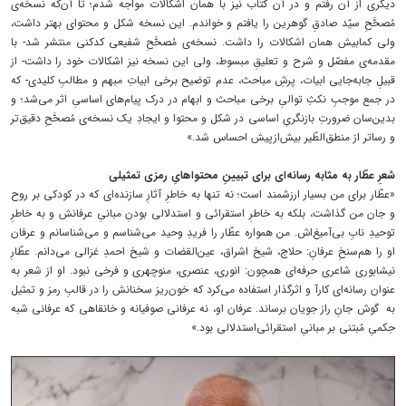
دیگری از آن رفتم و در آن کتاب نیز با همان اشکالات مواجه شدم؛ تا آن‌که نسخه‌ی
مُصحَّحِ سیّد صادقِ گوهرین را یافتم و خواندم. این نسخه شکل و محتوای بهتر داشت،
ولی کمابیش همان اشکالات را داشت. نسخه‌ی مُصحَّحِ شفیعی کدکنی منتشر شد- با
مقدمه‌ی مفصّل و شرح و تعلیقِ مبسوط، ولی این نسخه نیز اشکالات خود را داشت- از
قبیلِ جا‌به‌جایی ابیات، پرشِ مباحث، عدم توضیح برخی ابیاتِ مبهم و مطالبِ کلیدی- که
در جمع موجبِ نکثِ توالیِ برخی مباحث و ابهام در درک پیام‌های اساسیِ اثر می‌شد؛ و
بدین‌سان ضرورتِ بازنگریِ اساسی در شکل و محتوا و ایجادِ یک نسخه‌ی مُصحَّحِ دقیق‌تر
و رساتر از منطق‌الطّیر بیش‌از‌پیش احساس شد.»
شعرِ عطّار به مثابه رسانه‌ای برای تبیینِ محتواهایِ رمزی تمثیلی
«عطّار برای من بسیار ارزشمند است؛ نه تنها به خاطرِ آثارِ سازنده‌ای که در کودکی بر روح
و جان من گذاشت، بلکه به خاطرِ استقرائی و استدلالی بودنِ مبانیِ عرفانش و به خاطرِ
توحیدِ نابِ بی‌آمیغ‌اش. من همواره عطّار را فریدِ وحید می‌شناسم و می‌شناسانم و عرفان
او را هم‌سنخِ عرفانِ: حلاج، شیخ اشراق، عین‌القضات و شیخ احمدِ غزالی می‌دانم. عطّارِ
نیشابوری شاعری حرفه‌ای همچون: انوری، عنصری، منوچهری و فرخی نبود. او از شعر به
عنوان رسانه‌‌ای کارآ و اثرگذار استفاده می‌کرد که خون‌ریز سخنانش را در قالبِ رمز و تمثیل
به گوش جانِ راز جویان برساند. عرفان او، نه عرفانی صوفیانه و خانقاهی که عرفانی شبه‌‌
حِکمیِ مُبتنی بر مبانیِ استقرائی‌استدلالی بود.»