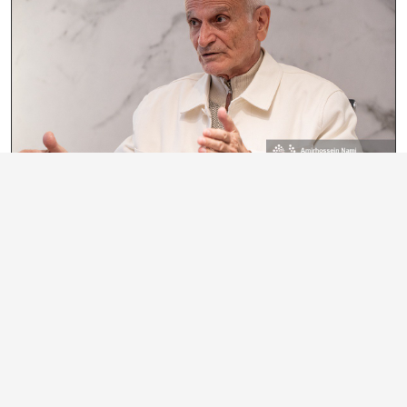
سلوکِ عرفانیِ منطق‌الطّیری
«پندارِ غالب چنین است که گویا عطّار سلوکِ منطق‌الطّیری را یک سلوکِ تک‌مقطعیِ الى
الله تبیین و با تلقّیِ سیمرغ به عنوانِ ذاتِ اقدسِ اله، مواجهه‌ی سالکان با سیمرغ در
وادیِ نهاییِ هفتم (وادیِ فقر و فنا) را فرجامِ فنا فی‌الله تعریف و توجیه کرده است؛ و
حاشا که چنین باشد.
من- در این کتاب- سلوکِ منطق‌الطیری را اولین مقطع از سلوکِ سه مقطعیِ الی‌‌الله
شناخته و شناسانده‌ام. در واقع: سلوکِ منطق‌الطّیری سلوکِ توامانِ جسم و جانِ سالک
است که در وادیِ هفتم (فقر و فنا) خاتمه می‌یابد. در این وادی و در مواجهه‌ "سی مرغ"