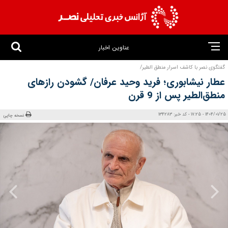
عناوین اخبار
گفتگوی نصر با کاشف اسرار منطق الطیر/
عطار نیشابوری؛ فرید وحید عرفان/ گشودن رازهای
منطق‌الطیر پس از 9 قرن
1404/01/25 - 17:25 - کد خبر: 134283
نسخه چاپی