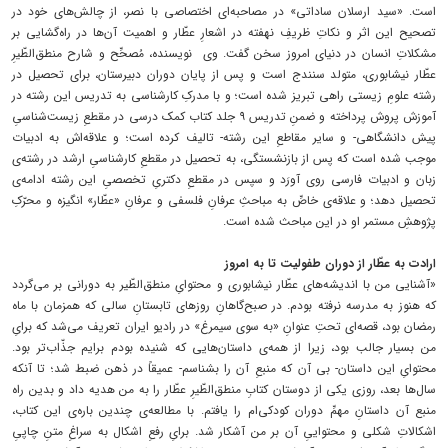
است. «سید ارسلان ساداتی» در مصاحبه‌ای اختصاصی با نصر، از چالش‌های خود در
تصحیح این اثر و نکاتِ ظریفِ نهفته در اشعارِ عطّار و اهمیت آن‌ها در راه‌گشایی بر
مشکلاتِ انسان در دنیای امروز سخن گفت. وی نویسنده، مُصحِّح و شارح منطق‌الطّیرِ
عطّار نیشابوری، متولد سنندج است و پس از پایان دوران دبیرستان، برای تحصیل در
رشته علومِ زیستی راهی تبریز شده است؛ و با مدرکِ کارشناسی به تدریس این رشته در
آموزش پروش پرداخته و ضمنِ تدریس ۹ جلد کتاب کمک درسی در مقطعِ زیست‌شناسیِ
پیش دانشگاهی- و سایر مقاطعِ این رشته- تالیف کرده است؛ و علاقه‌اش به ادبیات
موجب شده است که پس از بازنشستگی، به تحصیل در مقطعِ کارشناسیِ ارشد در رشته‌ی
زبان و ادبیات فارسی روی آورَد و سپس در مقطعِ دکتریِ تخصصیِ این رشته ادامه‌ی
تحصیل دهد؛ و علاقه‌‌ی خاصِّ به مباحثِ عرفانِ فلسفی و عرفانِ «عطّار» انگیزه‌ و محرّکِ
پژوهشِ مستمر او در این مباحث شده است.
ارادت به عطّار از دوران طفولیت‌ تا به امروز
«آشنایی من با اندیشه‌های عطّار نیشابوری و محتوایِ منطق‌الطّیر به دورانی بر می‌گردد
که هنوز به مدرسه نرفته بودم. در صبح‌گاهانِ روزهای تابستانِ سالی که همزمان با ماه
رمضان بود، قصه‌ای تحتِ عنوانِ «به سوی سیمرغ» در رادیو ایران تعریف می‌شد که برایِ
من بسیار جالب بود، زیرا از همه‌ی داستان‌هایی که شنیده بودم برایم جذّاب‌تر بود.
محتوایِ این داستان- بی آن که منبعِ آن را بشناسم- عمیقاً در ذهن ضبط شد؛ تا آنکه
سال‌ها بعد، روزی یکی از دوستان کتابِ منطق‌الطّیرِ عطّار را به من هدیه داد و بدین راه
منبع آن داستانِ مهمِّ دوران کودکی‌ام را یافتم. با مطالعه‌ی چندین باره‌ی این کتاب،
اشکالاتِ شکلی و محتواییِ آن بر من آشکار شد. برایِ رفعِ اشکال به سراغِ متنِ چاپیِ