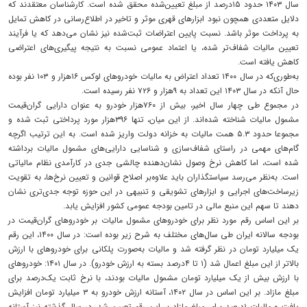
سال ۱۴۰۳ حدود ۱۵‌درصد از مبلغ تعیین‌شده محقق شده است. کارشناسان معتقدند که
دلایل متعددی همچون نبود ابزارهای قهری موثر و تاخیر در اطلاع‌‌‌رسانی در کاهش تمایل
به پرداخت موثر باشد. نسبت پایین اعتراضات ثبت‌‌‌شده نیز نشان می‌دهد که یا فرآیند
تعیین مالیات شفاف‌‌‌تر شده، یا اعتماد عمومی نسبت به نتیجه پیگیری‌‌‌های اعتراضی
کاهش یافته است.
به‌طوری‌که در سال ۱۴۰۰ تعداد اعتراض به مالیات خودروهای لوکس ۱۶‌هزار و ۱۰۳ نفر بوده
حال آنکه در سال ۱۴۰۳ این تعداد به ۹‌هزار و ۷۲۶ نفر رسیده است.
در مجموع طی چهار سال اخیر، بیش از ۷۶۰‌هزار خودرو به عنوان دارایی گران‌قیمت
مشمول مالیات شناخته شده‌‌‌اند. از این میان، تنها ۳۹۶‌هزار مورد پرداختی ثبت شده و
مجموعا حدود ۵.۳ همت مالیات به خزانه دولت واریز شده است. به این ترتیب اگرچه
گام‌‌‌های مهمی در راستای شفاف‌‌‌سازی و شناسایی دارایی‌‌‌های مشمول مالیات برداشته
شده است، اما کاهش نرخ وصول نشان‌‌‌دهنده‌‌ چالشی جدی در کارآمدی نظام مالیاتی
است. به‌‌‌نظر می‌رسد سیاستگذاران باید علاوه‌‌‌بر اصلاح قوانین و تعیین نرخ‌ها، به تقویت
زیرساخت‌‌‌های اجرایی و ابزارهای تشویقی و تنبیهی در این حوزه توجه جدی‌‌‌تری نشان
دهند تا سهم این منبع مالی در تامین بودجه عمومی کشور افزایش یابد.
بر این اساس رقم مورد نظر برای خودروهای مشمول مالیات بر خودروهای گران‌قیمت در
بودجه سالانه ایران طی سال‌های مختلف به شرح زیر بوده است: در سال ۱۴۰۰، این رقم
یک میلیارد تومان در نظر گرفته شد و مالیات به‌‌‌صورت پلکانی برای خودروهای با ارزش
بالاتر از این مبلغ اعمال شد (۱ تا ۴‌درصد بسته به ارزش خودرو). در سال ۱۴۰۱: خودروهای
با ارزش بیش از یک میلیارد تومان مشمول مالیات بودند، با نرخ ثابت یک‌درصد برای
مبلغ مازاد. بر این اساس در سال ۱۴۰۲، آستانه ارزش خودرو به ۳ میلیارد تومان افزایش
یافت و مالیات ۱‌درصد برای مبلغ مازاد بر این رقم تعیین شد. در سال گذشته نیز آستانه