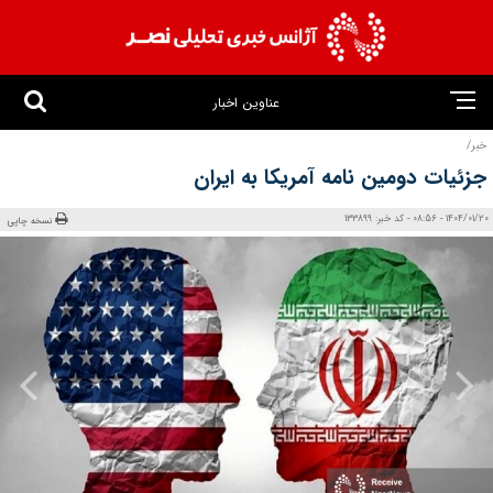
عناوین اخبار
خبر/
جزئیات دومین نامه آمریکا به ایران
1404/01/20 - 08:56 - کد خبر: 133899
نسخه چاپی