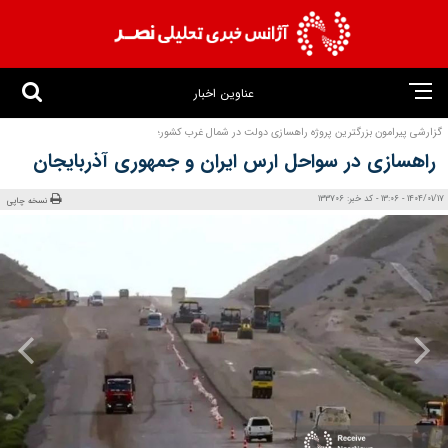
عناوین اخبار
گزارشی پیرامون بزرگترین پروژه راهسازی دولت در شمال غرب کشور؛
راهسازی در سواحل ارس ایران و جمهوری آذربایجان
1404/01/17 - 13:06 - کد خبر: 133706
نسخه چاپی