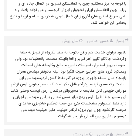
با توجه به مرز مستقیم چین به افغانستان تسریع در اتصال جاده ای و
ریلی چین-افغانستان-ایران-نخجوان-ایروان-گرجستان می تواند باعث راه
یابی سریع استان های آذری زبان شمال غربی به دریای سیاه و اروپا و تنوع
بخشی آن خواهد شد.
حسین عباسی
سال پیش
پاسخ
بادرود فراوان خدمت هم وطن باتوجه به سف یکروزه از تبریز به جلفا
وکردشت جانانلو کلیبر اهر تبریز واقعا بااینکه مصادف باتعطیلات بود ولی
نحوه تجیهیز ‌استقرار تاسیسات تامین مصالح وکارخانه های اسفالت
وعملکرد گروه های اجرایی حیرت انگیز بود البته مادونفر مهندس عمران
باپنجاه سال سابقه واجرای پروژه دراکثر نقاط کشور ازدیدمهندسی ‌این
عملیات راتحسین کردیم ودرآخر قابل ذکر است که مسیر جنوبی ارس ازنظر
عوارض طبیعی قابل مقایسه با مسیرواقع درشمال ارس نیست وحتی شاید
این مسیر جلفا تا پل ارس پنج برابر مسیرشمالی بارفنی مهندسی اجرایی
دارد فقط امیدوارم مشخصات فنی من جمله تحکیم خاکریزی ها فدای
سرعت کارنشود چون این پروژه ازنظر حیثیت ملی ‌حیثیت مهندسی
درمعرض داوری بین المللی قرارخواهدگرفت
مرتضی
سال پیش
پاسخ