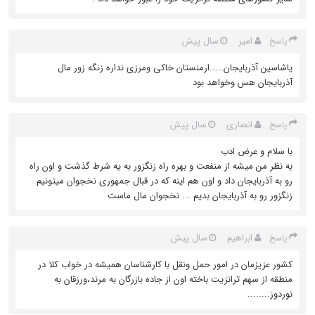
امیر
سال پیش
پاسخ
یاشاسین آذربایجان.....ارمنستان خاکی ومرزی نداره زنگه زور مال
آذربایجان هس وخواهد بود
انصاری
سال پیش
پاسخ
با سلام و عرض ادب
به نظر من میشه از منفعت و بهره راه زنگزور به یه شرط گذشت و اون راه
رو به آذربایجان داد و اون هم اینه که در قبال جمهوری نخجوان میتونیم
زنگزور رو به آذربایجان بدیم ... نخجوان مال ماست
ابراهیم
سال پیش
پاسخ
کشور عزیزمان در امور حمل ونقل با کارشناسان همیشه در خواب کلا در
منطقه از سهم ترانزیت باخته اون از جاده بازرگان به مرند،ورزقان به
نوردوز........