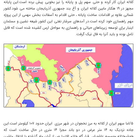
کلاله ایران کار کرده و حتی سهم پل و پایانه را نیز بخوبی پیش برده است.این پایانه
مجهز در ۱۹ هکتار مابین کلاله ایران و آغ بند جمهوری آذربایجان ساخته می شود.کشور
شمالی علاوه بر اقدامات ساخت پایانه ، حتی اقدام به آسفالت بخش مهمی از این پروژه
مهم راهسازی خود کرده است.در آمدهای سرشار نفتی این کشور شیعه نشین و مسلمان
اینبار برای توسعه زیربناهای حیاتی و راهسازی به سواحل ارس کشیده شده است که قابل
تامل بوده و باید آنرا به فال نیک گرفت.
۵/اما سهم ایران از کلاله به مرز نخجوان در شهر مرزی ایران حدود ۱۰۷ کیلومتر است.این
جاده نزدیک به ۱۴ متر عرض در دو باند مجزا ۱۴ متری در حال ساخت است که
خوشبختانه موسسه عاشورای قرار گاه خاتم الانبیا ص از آبان ماه گذشته با انتقال ماشین