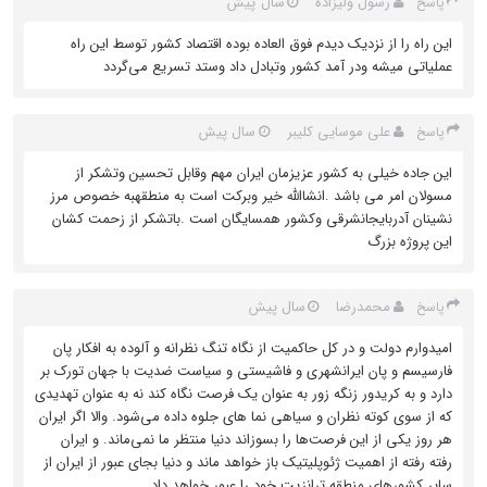
رسول ولیزاده
سال پیش
پاسخ
این راه را از نزدیک دیدم فوق العاده بوده اقتصاد کشور توسط این راه
عملیاتی میشه ودر آمد کشور وتبادل داد وستد تسریع می‌گردد
علی موسایی کلیبر
سال پیش
پاسخ
این جاده خیلی به کشور عزیزمان ایران مهم وقابل تحسین وتشکر از
مسولان امر می باشد .انشاالله خیر وبرکت است به منطقهبه خصوص مرز
نشینان آدربایجانشرقی وکشور همسایگان است .باتشکر از زحمت کشان
این پروژه بزرگ
محمدرضا
سال پیش
پاسخ
امیدوارم دولت و در کل حاکمیت از نگاه تنگ نظرانه و آلوده به افکار پان
فارسیسم و پان ایرانشهری و فاشیستی و سیاست ضدیت با جهان تورک بر
دارد و به کریدور زنگه زور به عنوان یک فرصت نگاه کند نه به عنوان تهدیدی
که از سوی کوته نظران و سیاهی نما های جلوه داده می‌شود. ‌والا اگر ایران
هر روز یکی از این فرصت‌ها را بسوزاند دنیا منتظر ما نمی‌ماند. و ایران
رفته رفته از اهمیت ژئوپلیتیک باز خواهد ماند و دنیا بجای عبور از ایران از
سایر کشورهای منطقه ترانزیت خود را عبور خواهد داد .