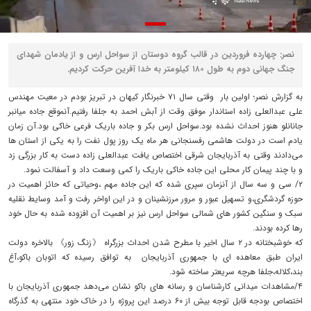
نصر: چهارده فروردین در قالب گروه دوستان از سواحل ارس و از یادمان شهدای
جنگ جهانی دوم به طول ۱۸۰ کیلومتر به خدا آفرین حرکت کردیم.
به گزارش نصر؛ اولین بار وقتی سال ۷۱ خبرنگار کیهان در تبریز بودم در معیت مهندس
علی عبدالعلی زاده استاندار موفق وقت از آبش احمد به جلفا رفتیم.آنموقع جاده میانبر
جانانلو هنوز احداث نشده بود.سواحل ارس بکر و جاده باریک فرعی خاکی بود.آن زمان
یادم است در دولت هاشمی رفسنجانی هر ماه یک روز پول نفت را به یکی از استان ها
می‌دادند وقتی به آذربایجان شرقی اختصاص یافت عبدالعلی زاده دست به کار بزرگی زد
و با چند پیمان کار محلی این جاده خاکی باریک را کمی وسعت داد و آسفالت نمود.
۲/ سی و سه سال از آنزمان سپری شده که این جاده مهم ،وحیاتی که حائز اهميت در
حوزه گردشگری،و تسهیل عبور و مرور مرزنشینان و در این اواخر رفت و آمد وسایط نقلیه
سبک و سنگین کشور های شمالی سواحل ارس نیز بر اهمیت آن افزوده شده به حال خود
رها کرده بودند.
که خوشبختانه در ۲ سال اخیر با مطرح شدن احداث بزرگراه 《زنگ زور》 بالاخره دولت
ایران طبق معاهده ای با جمهوری آذربایجان به توافق رسیده که اتوبان باکو،آغ
بند،کلاله،جلفا هرچه سریعتر ساخته شود.
۴/مشاهدات میدانی کارشناسان و رسانه های باکو نشان می‌دهد جمهوری آذربایجان با
اختصاص بودجه قابل توجه بیش از ۶۰ درصد این پروژه را در خاک خود منتهی به گذرگاه