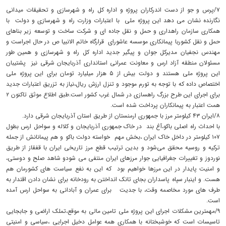
۷/پرس و جو از دست اندرکاران پروژه و اداره کل راه و شهرسازی و تحقیقات میدانی
نگارنده نشان می دهد این پروژه ملی با اعتبارات وزارت راه و شهرسازی و دولت با
همکاری سازمان راهداری و حمل و نقل جاده ای و شرکت ساخت و توسعه زیر بناهای
حمل و نقل کشوربا پیمانکاری موسسه عاشورای قرارگاه خاتم الانبیا ص در حال اجراست و
مهندس نجفیان مدیرکل جوان و پیگیر جدید اداره کل راه و شهرسازی و همین طور
مسئولان منطقه آزاد ارس و معاونت عمرانی استانداری آذربایجان شرقی نیز پشتیبان
این پروژه ملی هستند و دولت بیش از ۵ هزار میلیارد تومان برای این پروژه ملی
اختصاص داده که با توجه به تورم موجود و تنزل ارزش ریال،نیاز به تزریق اعتبارات جدید
برای اجرای این طرح بزرگ راهسازی در شمال غرب کشور است.طبق اطلاع موثق تاکنون ۲
همت اعتبار به پیمانکاران پرداخت شده است.
۸/ایران ۴۳ کیلومتر مرز با جمهوری ارمنستان از طریق استان آذربایجان شرقی دارد.
با احداث راه اصلی باکو،آغ بند در خاک جمهوری آذربایجان و کلاله و سواحل ارس بطول
۱۰۷ کیلومتر در داخل خاک ایران ،بخش مهم خواسته دولت باکو و هم پیمانانش از جمله
ترکیه و روسیه محقق می‌شود و بدین ترتیب قطع مرز تاریخی ایران با قفقاز از طریق
نوردوز و تغییرات جغرافیایی جوار مرزهای ایران منتفی می شودو شاهد صلح و دوستی،
و امنیت پایدار در این مرزها خواهیم بود که این به نفع سیاست های کشورمان هم
هست. و اینبار سپاه پاسداران بجای تانک انداختن به رودخانه برای نشان دادن اقتدار به
طرف های مورد مخاصمه وقت، با جدیت برای عمران و آبادانی به سواحل ارس آمده
است.
۹/مهمترین مشکلات اجرای این پروژه ملی تامین مالی به موقع،تملک اراضی و جابجایی
تاسیسات است که خوشبختانه با همکاری همه عوامل دخیل اجرایی ،سیاسی و امنیتی