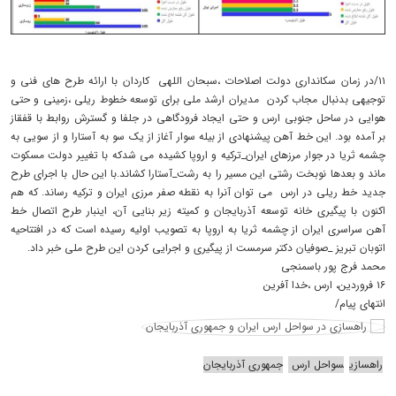
۱۱/در زمان سکانداری دولت اصلاحات ،سبحان اللهی کاردان با ارائه طرح های فنی و
توجیهی بدنبال مجاب کردن مدیران ارشد ملی برای توسعه خطوط ریلی ،زمینی و حتی
هوایی در ساحل جنوبی ارس و حتی ایجاد فرودگاهی در جلفا و گسترش روابط با قفقاز
بر آمده بود. این خط آهن پیشنهادی از بیله سوار آغاز از یک سو به آستارا و از سویی به
چشمه ثریا در جوار مرزهای ایران_ترکیه و اروپا کشیده می شدکه با تغییر دولت مسکوت
ماند و بعدها نوبخت رشتی این مسیر را به رشت_آستارا کشاند.با این حال با اجرای طرح
جدید خط ریلی در ارس می توان آنرا به نقطه صفر مرزی ایران و ترکیه رساند. که هم
اکنون با پیگیری خانه توسعه آذربایجان و کمیته زیر بنایی آن، اینبار طرح اتصال خط
آهن سراسری ایران از چشمه ثریا به اروپا به تصویب اولیه رسیده است که در افتتاحیه
اتوبان تبریز _صوفیان دکتر سرمست از پیگیری و اجرایی کردن این طرح ملی خبر داد.
محمد فرج پور باسمنجی
۱۶ فروردین، ارس ،خدا آفرین
انتهای پیام/
راهسازی
سواحل ارس
جمهوری آذربایجان