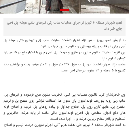
نصر: شهردار منطقه ۶ تبریز از اجرای عملیات ساب زنی تیرهای بتنی عرشه پل آجی
چای خبر داد.
به گزارش نصر، پرویز عباس نژاد اظهار داشت: عملیات ساب زنی تیرهای بتنی عرشه پل
آجی چای در قالب پروژه بهسازی و مقاوم سازی اجرا می شود.
وی افزود: عملیات مقاوم سازی، بهسازی و مرمت پل آجی چای با اعتبار بالغ بر ۱۵ میلیارد
تومان تداوم دارد.
عباس نژاد اظهار داشت: این پل به طول ۱۳۷ متر طول و ۱۱ متر عرض رفت و برگشتی باند
تندرو با ۵ دهنه و ۲۴ ستون در حال اجرا است.
وی خاطرنشان کرد: تاکنون عملیات پی کنی، تخریب ستون های فرسوده و تیرهای پل،
ساب زنی رویه بتون‌ها، فونداسیون پای ستون ها، آسفالت تراشی روی سطح پل و ترمیم
انقطاع پل، عایق کاری روی پل، اصلاح جداول و پیاده روهای پل، ترمیم و اصلاح لوله
های دفع آبهای سطحی پل، اجرای فونداسیون باقی مانده از پایه عرشه، خاکریزی و
تسطیح و رگلاژ سطح زیرین عرشه و ... اجرا شده است.
به گفته شهردار منطقه ۶ تبریز، طی هفته های آتی اجرای نئوپرن عرشه، ترمیم و اصلاح