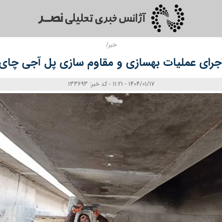
خبر/
جرای عملیات بهسازی و مقاوم سازی پل آجی چای
1404/01/17 - 11:21 - کد خبر: 133693