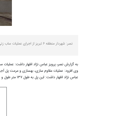
نصر: شهردار منطقه ۶ تبریز از اجرای عملیات ساب زنی تیرهای بتنی عرشه پل آجی چای خبر داد.
به گزارش نصر، پرویز عباس نژاد اظهار داشت: عملیات س
وی افزود: عملیات مقاوم سازی، بهسازی و مرمت پل آجی چای با اعتبار بالغ بر 
عباس نژاد اظهار داشت: این پل به طول ۱۳۷ متر طول و ۱۱ متر عرض رفت و برگشتی باند تندرو با ۵ دهنه و ۲۴ ستون در حال اجرا است.