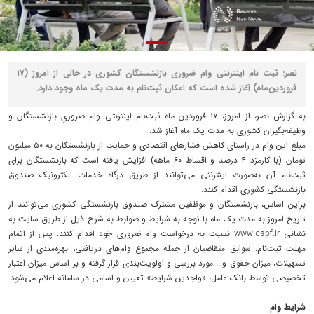
نصر: ثبت‌ نام اینترنتی وام ضروری بازنشستگان کشوری در حالی از امروز (۱۷
فروردین‌ماه) آغاز شده است که امکان ثبت‌نام به مدت یک ماه وجود دارد.
به گزارش نصر،‌ از امروز، ۱۷ فروردین ماه ثبت‌نام اینترنتی وام ضروریِ بازنشستگان و
وظیفه‌بگیران کشوری به مدت یک ماه آغاز شد.
مبلغ این وام در راستای کاهش فشارهای اقتصادی و حمایت از بازنشستگان به ۵۰ میلیون
تومان (با کارمزد ۴ درصد و اقساط ۶۰ ماهه) افزایش یافته است که بازنشستگان برای
ثبت‌نام آن به‌صورت اینترنتی می‌توانند از طریق درگاه خدمات الکترونیک صندوق
بازنشستگی کشوری اقدام کنند.
براین اساس، بازنشستگان و موظفین مشترک صندوق بازنشستگی کشوری می‌توانند از
تاریخ امروز به مدت یک ماه با توجه به شرایط و ضوابط به شرح ذیل از طریق سایت به
نشانی
www.cspf.ir
نسبت به درخواست وام ضروری خود اقدام کنند. پس از اتمام
مهلت ثبت‌نام، سوابق متقاضیان از جمله مجموع وام‌های دریافتی، بهره‌مندی از سایر
تسهیلات، میزان حقوق و... مورد بررسی و اولویت‌بندی قرار گرفته و بر اساس میزان اعتبار
تخصیصی توسط بانک عامل، «واجدین شرایط» تعیین و اسامی در سامانه اعلام می‌شود.
شرایط وام