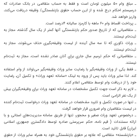
ـ مبلغ وام ۵۰ میلیون تومان است و فقط به حساب متقاضی در بانک صادرات که
درسیستم احکام درج شده و از این حساب حقوق بازنشستگی/ وظیفه دریافت می‌کند،
واریز خواهد شد.
ـ پرداخت اقساط وام ۶۰ ماهه با کارمزد سالیانه ۴درصد است.
ـ متقاضیانی که از تاریخ صدور حکم بازنشستگی آنها کمتر از یک سال گذشته، مجاز به
ثبت‌نام نیستند.
ـ وراث ذکوری که تا سه سال آینده از لیست وظیفه‌بگیری حذف می‌شوند، مجاز به
ثبت‌نام نیستند.
ـ متقاضیانی که حکم ترمیم سال جاری برای آنان صادر نشده است، مجاز به ثبت‌نام
نیستند.
ـ فقط یکی از وراث وظیفه‌بگیر با رضایت سایر وراث وظیفه‌بگیر می‌تواند از وام استفاده
کند. لذا سایر وراث باید پس از ورود به لینک «سامانه تعهد وراث» و تکمیل آن، رضایت
خود را از دریافت وام توسط متقاضی اعلام کنند.
ـ لازم به ذکر است جهت تکمیل مشخصات در سامانه تعهد وراث برای وظیفه‌بگیران بیش
از یک نفر الزامی است.
ـ تنها در صورت تکمیل و تایید مشخصات در سامانه تعهد وراث درخواست ثبت‌نام کننده
در لیست متقاضیان وام ضروری قرار خواهد گرفت.
ـ درخصوص تعهد وراث صغیر و محجور، تنها از طریق سامانه مدیریت‌های استانی و با
ارائه مستندات ( قیم نامه، حکم سرپرستی صادره توسط دادگستری جمهوری اسلامی
ایران) قابل تائید است.
ـ «بازنشسته» متقاضی که علاوه بر حقوق بازنشستگی خود به همراه سایر وراث از حقوق