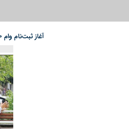
آغاز ثبت‌نام وام ۵۰ میلیون تومانی بازنشستگان کشوری از امروز + شرایط دریافت وام