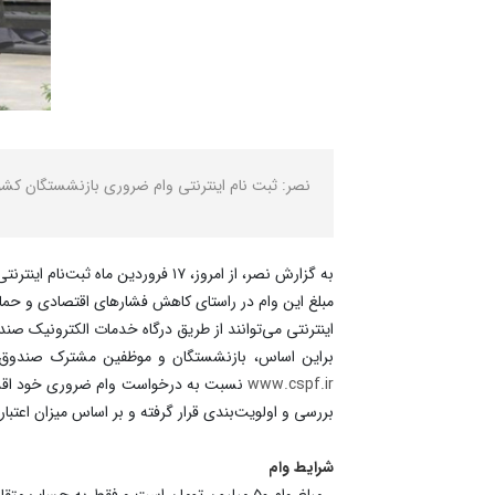
نصر: ثبت‌ نام اینترنتی وام ضروری بازنشستگان کشوری در حالی از امروز (۱۷ فروردین‌ماه) آغاز شده است
به گزارش نصر،‌ از امروز، ۱۷ فروردین ماه ثبت‌نام اینترنتی وام ضروریِ بازنشستگان و وظیفه‌بگیران کشوری به مدت یک ماه آغاز شد.
اینترنتی می‌توانند از طریق درگاه خدمات الکترونیک ص
براین اساس، بازنشستگان و موظفین مشترک صندوق ب
www.cspf.ir
نسبت به درخواست وام ضروری خود اقدام کن
بررسی و اولویت‌بندی قرار گرفته و بر اساس میزان اعت
شرایط وام
ـ مبلغ وام ۵۰ میلیون تومان است و فقط به حساب متقاضی در بانک صادرات که درسیستم احکام درج شده و از این حساب حقوق بازنشستگی/ وظیفه دریافت می‌کند، واریز خواهد شد.