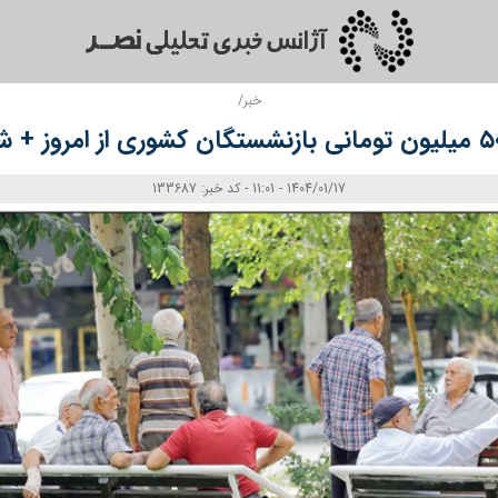
خبر/
1404/01/17 - 11:01 - کد خبر: 133687