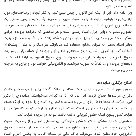
کشور عملیاتی شود.
وی ادامه داد: قبل از اینکه این قانون را پیش بینی کنیم به فکر ایجاد زیرساخت‌های مورد
نیاز بودیم تا بتوانیم مزایده‌ها را به صورت سریع و صحیح برگزار کنیم و بدین منظور یک
سامانه برای اجرای اسناد رسمی طراحی کردیم. در این سامانه هدفمان حذف مراجعه
حضوری مردم به دوایر اجرای اسناد رسمی است و هر شخصی که بخواهد پرونده اجرایی
تشکیل دهد می‌تواند یک کارتابل برای خودش داشته باشد و یا اگر بخواهد از ظرفیت
دفاتر اسناد رسمی به عنوان مشاور استفاده کند می‌تواند سر دفاتر را به عنوان پیشخوان
انتخاب کند. با اجرایی شدن، درخواست‌های تبعی این پرونده از جمله برگزاری مزایده،
ممنوع الخروجی، درخواست ارزیابی، درخواست رفع ممنوع الخروجی، ارائه اطلاعات به
ذینفعان پرونده و ... تماماً به صورت هوشمند و الکترونیکی خواهد بود و نیازی به مراجعه
حضوری نیست.
اصلاح برگزاری مزایده‌ها
معاون امور اسناد رسمی سازمان ثبت اسناد و املاک گفت: یکی از موضوعاتی که در
برگزاری مزایده‌ها اصلاح کردیم این بود که اگر در تهران می‌خواستیم مزایده‌ای را برگزار
کنیم، شرکت کننده‌ها فقط از تهران می‌توانستند حضور پیدا کنند و با توجه به اینکه هدف
و تکلیف ما فروش به بالاترین قیمت است، این امکان را فراهم کردیم که هرکسی از
هرکجا کشور بدون اینکه حضور فیزیکی داشته باشد، بتواند در مزایده شرکت کند.
سعادتیان درباره مشکل اطلاع داشتن دارندگان پرونده‌های اجرایی از وضعیت ممنوع
الخروجی خود، اظهار کرد: بدین منظور هر شخصی که بخواهد از وضعیت ممنوع
الخروجی خود مطلع شود، می‌تواند با کد ملی در سامانه کاتب به بخش اجرای اسناد