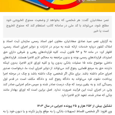
نصر: سعادتیان گفت: هر شخصی که بخواهد از وضعیت ممنوع الخروجی خود
مطلع شود، می‌تواند با کد ملی در سامانه کاتب استعلام کند که ممنوع الخروج
است یا خیر.
به گزارش نصر، سید صادق سعادتیان، معاون امور اسناد رسمی سازمان ثبت اسناد و
املاک کشور درباره خدمات ارائه شده به مردم در ادارات و دوایر اجرای اسناد رسمی،
اظهار کرد: در ماده ۹۲ و ۹۳ قانون ثبت، کلیه قرارداد‌های رهنی و شرطی دارای حق
استرداد، قرارداد‌های رسمی بوده و بدون مراجعه به محاکم، لازم الاجرا هستند. قرارداد‌های
داخلی موضوع ماده ۱۵ عملیات بانکی بدون ربا و کلیه اوراق لازم الاجرا، بدون اینکه
دارنده حق به مرجع قضایی رجوع کند می‌تواند از دوایر اجرای ثبت ما، درخواست صدور
اجرای حکم داشته باشد. برای مثال اگر شخصی چک داشته باشد و چک در مرحله اجرا
پرداخت نشود، فرد می‌تواند به دادگاه رجوع کند و دادگاه مکلف است در قدم اول
رسیدگی کند و به یقین برسد که چک درست صادر شده و سپس حکم اجرایی صادر کند
ولی در اجرای ثبت این فرآیند ضرورت ندارد. اصل براین است که اوراق بهادار مانند
چکی که صادر شده، تعهد لازم الاجرا دارد.
تشکیل بیش از ۲۵۲ هزار و ۲۵ پرونده اجرایی در سال ۱۴۰۳
وی افزود: اگر شخصی اقساط تسهیلات بانکی را به موقع واریز نکرده و یا دیون خود را به