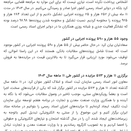
اشخاص پرداخت نکرده است، نیازی نیست که برای این موارد به مراجعه قضایی مراجعه
کرد بلکه در دوایر اسناد رسمی کشور اجرا صادر و رسیدگی می‌کنیم. در سال ۱۴۰۳ در مدت
۱۱ ماه بیش از ۲۵۲ هزار و ۲۵ پرونده اجرایی تشکیل دادیم و از این تعداد ۲۸۴ هزار و
۹۲۵ پرونده را مختومه کردیم. نسبت تشکیل و مختومه شدن پرونده‌ها ۹۸.۹۸ درصد بوده
که نشانگر فعالیت جدی و شبانه روزی همکاران ما در دوایر اجرای اسناد رسمی است.
وجود ۵۵ هزار و ۵۹۰ پرونده اجرایی در کشور
سعادتیان بیان کرد: در حال حاضر بیش از ۵۵ هزار و ۵۹۰ پرونده اجرایی در کشور موجود
است که عمدتا شامل پرونده‌های مطالبات بانکی هستند که در این راستا اموالی که
توقیف می‌شود مورد ارزیابی قرار می‌گیرد تا به بالاترین قیمت در مزاید‌ه‌ها به فروش
برسد.
برگزاری ۱۱ هزار و ۵۷۳ مزایده در کشور طی ۱۱ ماهه سال ۱۴۰۳
معاون امور اسناد رسمی سازمان ثبت اسناد و املاک کشور عنوان کرد: در ۱۱ ماهه سال
گذشته تعداد ۱۱ هزار و ۵۷۳ مزایده در کشور برگزار شد که یکی از فرآیند‌های سخت، اجرا
است و بعضاً رویکرد‌های سنتی، موجب تاخیر در وصول مطالبات می‌شود که با نگاه به
آینده و با همکاری وزارت صنعت معدن و تجارت در برنامه هفتم توسعه برای سازمان
ثبت تکلیف ایجاد کرده‌ایم تا مزایده‌های اجرای اسناد رسمی را بتوانیم در سامانه ستاد
ایران برگزار کنیم و این موضوع را از سنتی به الکترونیکی تبدیل کنیم. باتوجه به
زیرساخت‌های ایجاد شده، آن را در سال گذشته امتحان و نیاز‌های الکترونیکی و حقوقی
را احصا کردیم و به تصویب کارگروه رساندیم و با وزارت صنعت معدن و تجارت تبادل
ارتباطی لازم را انجام دادیم تا در ۳ ماهه اول ۱۴۰۴ این موضوع به صورت همزمان در کل