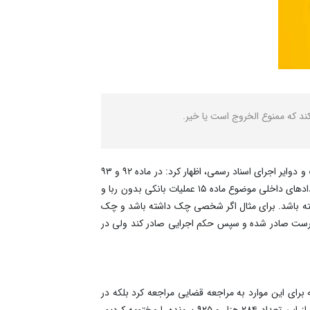
د که ممنوع الخروج است یا خیر.
به گزارش نصر، سید صادق سعادتیان، معاون امور اسناد رسمی سازمان ثبت اسناد و املاک کشور درباره خدمات ارائه شده به مردم در ادارات و دوایر اجرای اسناد رسمی، اظهار کرد: در ماده ۹۲ و ۹۳
قانون ثبت، کلیه قرارداد‌های رهنی و شرطی دارای حق استرداد، قرارداد‌های رسمی بوده و بدون مراجعه به محاکم، لازم الاجرا هستند. قرارداد‌های داخلی موضوع ماده ۱۵ عملیات بانکی بدون ربا و
داشته باشد. برای مثال اگر شخصی چک داشته باشد و چک
 درست صادر شده و سپس حکم اجرایی صادر کند ولی در
رای این موارد به مراجعه قضایی مراجعه کرد بلکه در
دوایر اسناد رسمی کشور اجرا صادر و رسیدگی می‌کنیم. در سال ۱۴۰۳ در مدت ۱۱ ماه بیش از ۲۵۲ هزار و ۲۵ پرونده اجرایی تشکیل دادیم و از این تعداد ۲۸۴ هزار و ۹۲۵ پرونده را مختومه کردیم.