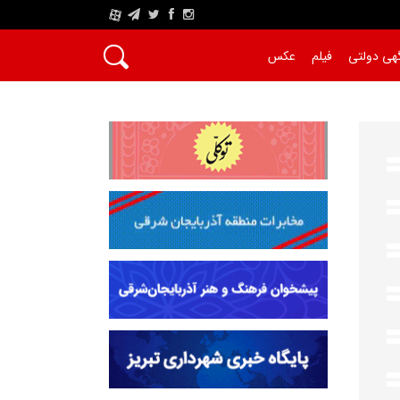
A
هی دولتی
فیلم
عکس