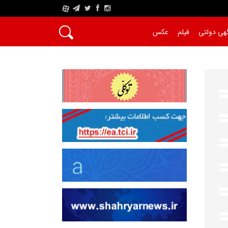
A
هی دولتی
فیلم
عکس