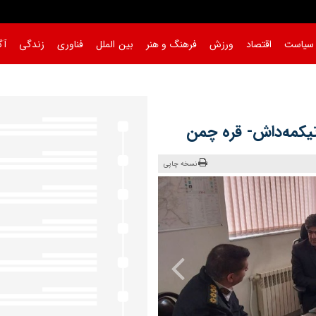
سیاست
اقتصاد
ورزش
فرهنگ و هنر
بین الملل
فناوری
زندگی
آگ
 تیکمه‌داش- قره‌ چمن
نسخه چاپی