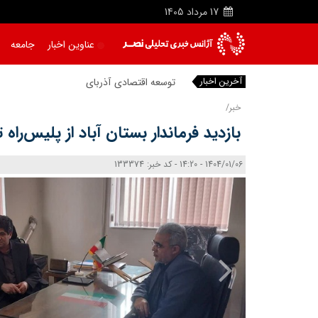
17
مرداد
1405
عناوین اخبار
جامعه
آخرین اخبار
توسعه اقتصادی آذربایجان شرقی
|
خبر/
بازدید فرماندار بستان‌ آباد از پلیس‌راه
1404/01/06 - 14:20 - کد خبر: 133374