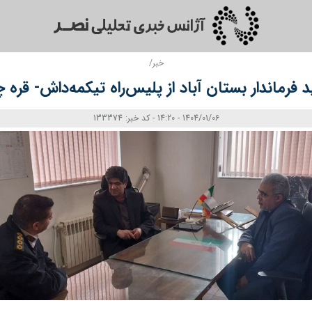
خبر/
د فرماندار بستان‌ آباد از پلیس‌راه تیکمه‌داش- قره‌
1404/01/06 - 14:20 - کد خبر: 133374