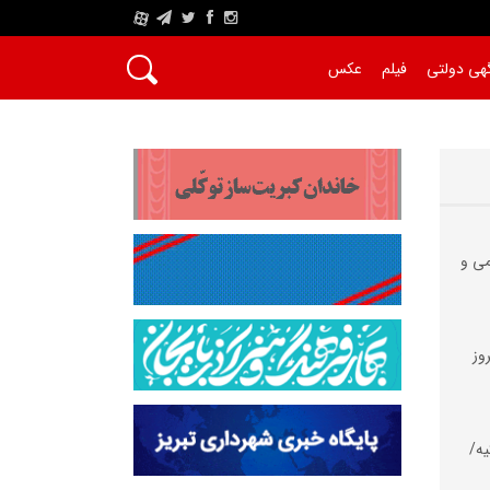
A
هی دولتی
فیلم
عکس
می و
وز
یه/