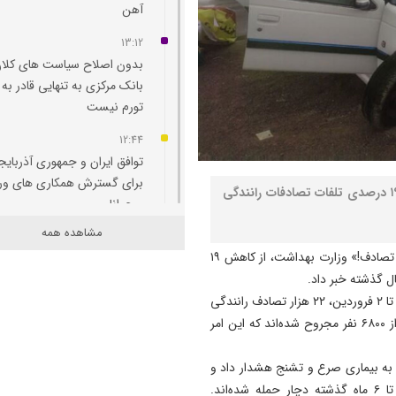
آهن
13:12
بدون اصلاح سیاست‌ های کلان
بانک مرکزی به تنهایی قادر به 
تورم نیست
12:44
توافق ایران و جمهوری آذربایج
برای گسترش همکاری‌ های و
نصر: سخنگوی پویش ملی «نه به تصادف!» از کاهش ۱۹ درصدی تلفات تصادفات رانندگی
و جوانان
مشاهده همه
12:11
به گزارش نصر، علیرضا رئیسی، سخنگوی پویش ملی «نه به تصادف!» وزارت بهداشت، از کاهش ۱۹
پاسخ تامین‌ اجتماعی به زمان
 گذشته خبر داد.
پرداخت مابه‌ التفاوت حقوق
وی با اشاره به آمار تصادفات اخیر گفت: متأسفانه از ۲۵ اسفند تا ۲ فروردین، ۲۲ هزار تصادف رانندگی
بازنشستگان
اتفاق افتاده و ۲۷۷ نفر جان خود را از دست داده‌اند و بیش از ۶۸۰۰ نفر مجروح شده‌اند که این امر
11:51
هشدار درباره فروش حواله‌ ها
لا به بیماری صرع و تشنج هشدار داد و
صوری خودروهای وارداتی
توصیه کرد: از رانندگی خودداری کنند، به‌ویژه اگر در یک تا ۶ ماه گذشته دچار حمله شده‌اند.