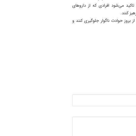
تاکید می‌شود افرادی که از داروهای
11:35
آتش‌ سوزی مراتع هامپوئیل مر
هیز کنند.
با تلاش نیروهای امدادی و اه
ز بروز حوادث ناگوار جلوگیری کنند و
مهار شد
11:15
ترامپ فاسد، آمریکا را وارد یک
جنگ فاجعه بار کرده است
11:05
آذربایجان تنها یک خطه نیست
کتابی گشوده به وسعت تاریخ
ایران‌ زمین است