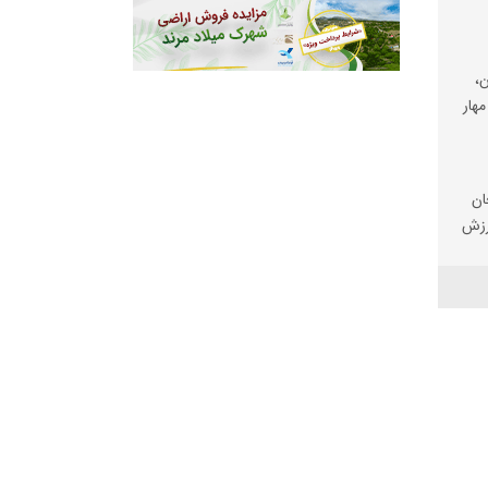
،
مهار
ان
رزش
ی