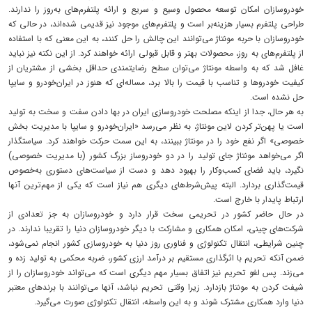
خودروسازان امکان توسعه محصول وسیع و سریع و ارائه پلتفرم‌های به‌روز را ندارند.
طراحی پلتفرم بسیار هزینه‌بر است و پلتفرم‌های موجود نیز قدیمی شده‌اند، در حالی که
خودروسازان با حربه مونتاژ می‌توانند این چالش را حل کنند، به این معنی که با استفاده
از پلتفرم‌های به روز، محصولات بهتر و قابل قبولی ارائه خواهند کرد. از این نکته نیز نباید
غافل شد که به واسطه مونتاژ می‌توان سطح رضایتمندی حداقل بخشی از مشتریان از
کیفیت خودروها و تناسب با قیمت را بالا برد، مساله‌ای که هنوز در ایران‌خودرو و سایپا
حل نشده است.
به هر حال، جدا از اینکه مصلحت خودروسازی ایران در بها دادن سفت و سخت به تولید
است یا پهن‌تر کردن لاین مونتاژ، به نظر می‌رسد «ایران‌خودرو و سایپا با مدیریت بخش
خصوصی» اگر نفع خود را در مونتاژ ببینند، به این سمت حرکت خواهند کرد. سیاستگذار
اگر می‌خواهد مونتاژ جای تولید را در دو خودروساز بزرگ کشور (با مدیریت خصوصی)
نگیرد، باید فضای کسب‌و‌کار را بهبود دهد و دست از سیاست‌های دستوری به‌خصوص
قیمت‌گذاری بردارد. البته پیش‌شرط‌های دیگری هم نیاز است که یکی از مهم‌ترین آنها
ارتباط پایدار با خارج است.
در حال حاضر کشور در تحریمی سخت قرار دارد و خودروسازان به جز تعدادی از
شرکت‌های چینی، امکان همکاری و مشارکت با دیگر خودروسازان دنیا را تقریبا ندارند. در
چنین شرایطی، انتقال تکنولوژی و فناوری روز دنیا به خودروسازی کشور انجام نمی‌شود،
ضمن آنکه تحریم با اثرگذاری مستقیم بر درآمد ارزی کشور، ضربه محکمی به تولید زده و
می‌زند. پس لغو تحریم نیز اتفاق بسیار مهم دیگری است که می‌تواند خودروسازان را از
شیفت کردن به مونتاژ بازدارد. زیرا وقتی تحریم نباشد، آنها می‌توانند با برندهای معتبر
دنیا وارد همکاری مشترک شوند و به این واسطه، انتقال تکنولوژی صورت می‌گیرد.