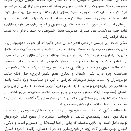
خودروساز تحت مدیریت را به شکلی تغییر می‌دهد که ضمن خروج از زیان، سودده نیز
شود. اگر مساله قیمت به نحوی که خودروسازان زیان نکنند و سود نیز ببرند، حل شود،
شاید بخش خصوصی به سمت مونتاژ نرود یا حداقل این حرکت را به تاخیر بیندازد. این
در حالی است که در صورت ادامه قیمت‌گذاری دستوری و تداوم زیان‌دهی خودروسازان و
شاید حتی عدم‌کسب سود متعارف، مدیریت بخش خصوصی به احتمال فراوان به سمت
مونتاژ خواهد رفت.
ممکن است این پرسش در ذهن افکار عمومی شکل بگیرد که آیا حرکت «خودروسازان با
مدیریت بخش خصوصی» به سمت مونتاژ، تعارضی با شرط و شروط حاکمیت برای انتقال
مدیریت به این بخش ندارد؟ به نظر می‌رسد مونتاژکاری خودروسازان، نمی‌تواند سبب
بی‌اعتمادی حاکمیت و سلب مدیریت از بخش خصوصی شود، به چند دلیل. نخست
اینکه حاکمیت روی دو مساله در واگذاری مدیریت خودروسازان بزرگ به بخش خصوصی،
حساسیت ویژه دارد، یکی اشتغال و دیگری عدم تغییر کاربری؛ حال آنکه حرکت
خودروسازان به سمت مونتاژ نمی‌تواند تعارضی با این دو حساسیت ویژه داشته باشد.
مونتاژکاری در ایران‌خودرو و سایپا نه به معنای تغییر کاربری است نه به معنی از بین رفتن
اشتغال (مخصوصا اینکه بخش خصوصی برای جلب اعتماد حاکمیت، هوای اشتغال را
خواهد داشت). بنابراین مونتاژکاری احتمالی در دو خودروساز بزرگ کشور، الزاما نمی‌تواند
سبب سلب اعتماد حاکمیت از بخش خصوصی شود.
اما مساله دیگری که ممکن است خودروسازان با مدیریت بخش خصوصی را به سمت
مونتاژ سوق دهد، پلتفرم‌های قدیمی و نارضایتی مشتریان از سطح کیفی خودروهای
تولید داخل است. به دلایل مختلف که یکی از آنها قیمت‌گذاری دستوری است و دیگری،
قدیمی بودن ماشین‌آلات (چه در خودروسازی چه در قطعه‌‌‌سازی (البته با درجه کمتر)).