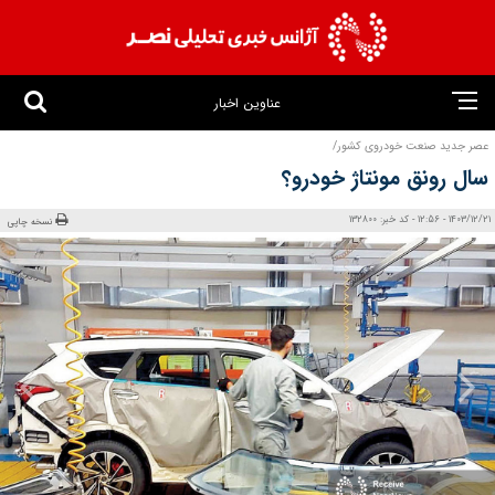
عناوین اخبار
عصر جدید صنعت خودروی کشور/
سال رونق مونتاژ خودرو؟
1403/12/21 - 12:56 - کد خبر: 132800
نسخه چاپی