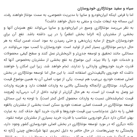
سیاه و سفید مونتاژکاری خودروسازان
اما با فرض اینکه ایران‌خودرو و سایپا با مدیریت خصوصی، به سمت مونتاژ خواهند رفت،
این مساله چه تبعات مثبت و منفی به دنبال خواهد داشت؟
به نظر می‌رسد مونتاژکاری وسیع در ایران‌خودرو و سایپا می‌تواند نفع همزمان آنها و
بخشی از مشتریان (نه الزاما بخش اعظم) را در پی داشته باشد. نفع آن برای
خودروسازان خروج از سایه زیان‌دهی و حتی رسیدن به سود است، ضمن اینکه به هر
حال دردسر مونتاژکاری بسیار کمتر از تولید است. خودروسازان با کسب سود می‌توانند در
مسائلی مانند تحقیق و توسعه جدی‌تر و اثربخش‌تر عمل کنند و سطح کیفی محصولات
و خدمات خود را بالا ببرند. این موضوع به نفع بخشی از مشتریان به‌خصوص آنها که
قدرت خرید خودروهای وارداتی را ندارند، تمام خواهد شد، زیرا این امکان را خواهند
داشت که خودروی باکیفیت‌تری استفاده کنند. با این حال اما توسعه مونتاژکاری در بخش
اصلی صنعت خودرو، بی‌عیب هم نیست. یکی از عیوب اصلی آن به همین موضوع قیمت
برمی‌گردد. مونتاژکاری ازآنجاکه وابستگی بالایی به واردات قطعات دارد و هزینه واردات
نیز وصل به قیمت ارز است، به هر حال گران‌تر از تولید داخل از آب درمی‌آید (هرچند
قیمت تمام‌شده‌اش نسبت به واردات محصول کامل کمتر است). با توجه به این مسائل،
توسعه مونتاژکاری در قسمت اصلی صنعت خودرو ممکن است بخشی از مشتریان بالقوه
فعلی را به دلیل عدم‌تناسب بین قیمت خودروها و قدرت خرید آنها، حذف کند. به عبارت
بهتر، امکان دارد دیگر خودرویی متناسب با قدرت خرید بسیاری از مشتریان عرضه نشود.
نکته دیگری که در مورد توسعه مونتاژکاری در بخش اصلی خودروسازی کشور وجود دارد،
وابستگی به چینی‌هاست. در حال حاضر به دلیل تحریم، تنها شرکت‌های چینی (تازه نه
همه آنها) با خودروسازان کشور همکاری مونتاژی دارند و معمولا نیز میلی به انتقال