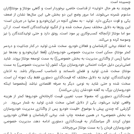
چسبیده است.
هرچند به هر حال «تولید» از قداست خاصی برخوردار است و گاهی مونتاژ و مونتاژکاران
مذموم شمرده می‌شوند، اما مرور وضع این دو بخش طی این سال‌ها نشان از ضعف
یکی و قوت دیگری دارد. تولید - به معنای آنچه در ایران‌خودرو و سایپا در جریان است-
این روزها به دلایل مختلف بسیار سخت شده و از انگیزه تولیدکنندگان کاسته است. از آن
سو اما مونتاژ ازآنجاکه کسب‌و‌کاری پر سود است، رونق دارد و حتی تولیدکنندگان را نیز
وسوسه کرده و می‌کند.
به اعتقاد برخی کارشناسان و فعالان خودرو، سخت شدن تولید در کنار جذابیت و دردسر
کمتر مونتاژ، ممکن است مدیریت خصوصی خودروسازان (فعلا ایران‌خودرو و بعدها نیز
سایپا (پس از واگذاری مدیریت به بخش خصوصی)) به سمت توسعه مونتاژ بروند. شاید
اصلی‌ترین دلیل حرکت احتمالی خودروسازان بزرگ کشور (با مدیریت خصوصی) به سمت
مونتاژ، سخت شدن تولید و فضای نامساعد و نامناسب کسب‌و‌کار باشد. به اذعان
تولیدکنندگان، تولید به دلایل مختلف که قیمت‌گذاری دستوری فقط یک نمونه آن است،
سخت شده و حتی شاید به نوعی دیگر به صرفه اقتصادی نباشد (مخصوصا اینکه
خودروسازان بزرگ به گفته خودشان زیان می‌کنند).
قیمت‌گذاری دستوری که معمولا سبب تعیین قیمت کارخانه‌ای خودروها کمتر از هزینه
واقعی تولید می‌شود، یکی از دلایل اصلی سخت شدن تولید به شمار می‌رود. در
گزارشی که چندی پیش با موضوع «قیمت خودرو پس از واگذاری مدیریت خودروسازان
به بخش خصوصی» در همین صفحه چاپ شد، برخی کارشناسان و فعالان خودرویی
عنوان کردند اگر سیاستگذار به قیمت‌گذاری دستوری ادامه دهد، مدیریت خصوصی
خودروسازان فرمان را به سمت مونتاژ می‌چرخاند.
علت آن است که بخش خصوصی ذاتا به دنبال سود است، بنابراین رویکرد شرکت