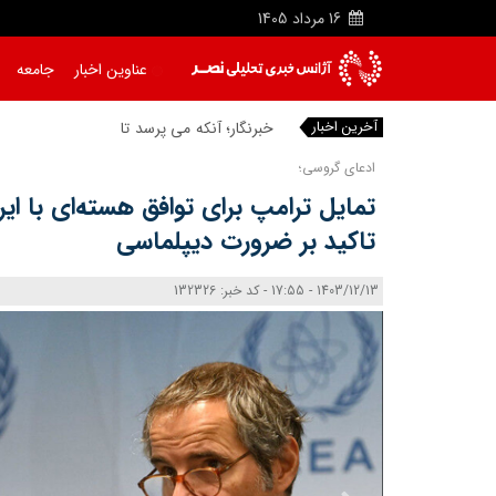
16
مرداد
1405
عناوین اخبار
جامعه
آخرین اخبار
ادعای گروسی؛
تمایل ترامپ برای توافق هسته‌ای با ا
تاکید بر ضرورت دیپلماسی
1403/12/13 - 17:55 - کد خبر: 132326