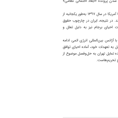
ه شدن پرونده «ابعاد احتمالی نظامی»
ایران پس از امضای برجام به تمامی تعهداتش پایبند ماند، اما آمریکا در سال ۱۳۹۷ به‌طور یکجانبه از
ند. در نتیجه، ایران در چارچوب حقوق
 احیای برجام نیز به دلیل تعلل و
 آژانس بین‌المللی انرژی اتمی ادامه
 به تعهدات خود، آماده احیای توافق
نده تمایل تهران به حل‌وفصل موضوع از
ع تحریم‌هاست.