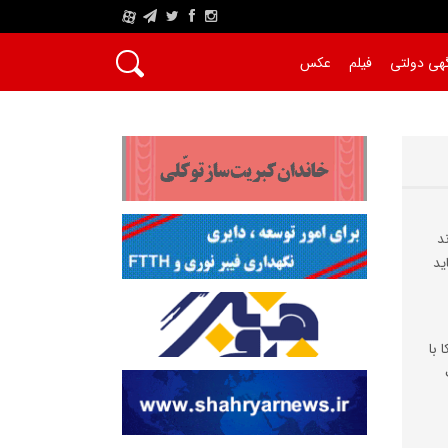
A
هی دولتی
فیلم
عکس
د
ید
 با