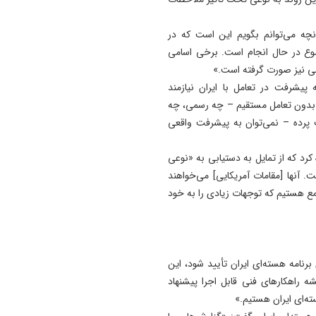
19:24
توافقنامه مکه پذیرای مشارکت
نچه می‌توانم بگویم این است که در
کشورهای دوست است
ضوع در حال انجام است. برخی اسامی
15:04
می نیز صورت گرفته است.»
خبرنگاران دیده‌ بان منافع عمو
ه پیشرفت در تعامل با ایران نیازمند
شرکای مسیر توسعه هستند
ه بدون تعامل مستقیم – چه رسمی، چه
پرده – نمی‌توان به پیشرفت واقعی
 کرد که از تمایل به دستیابی به «نوعی
آنها [مقامات آمریکایی] می‌خواهند
امع هستیم که توجهات زیادی را به خود
نامه هسته‌ای ایران تأیید شود، این
 راهکارهای فنی قابل اجرا پیشنهاد
ته‌ای ایران هستیم.»