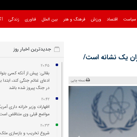
سیاست
اقتصاد
ورزش
فرهنگ و هنر
بین الملل
فناوری
زندگی
آگ
جدیدترین اخبار روز
یران یک نشانه است/
20:45
بقائی: پیش از آنکه کسی بتوان
ادعای غنائم جنگی کند، ابتدا با
نسخه چاپی
در جنگ پیروز شده باشد
20:42
اظهارات وزیر خزانه‌ داری آمریکا
مواضع قبلی وی متناقض است
20:33
شروع تخریب و بازسازی ملک