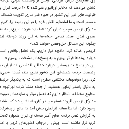
وی همچنین درباره ارزیابی آژانس از وضعیت کنونی برنامه 
نشان می‌دهد که ذخایر اور
ظرفیت‌های فنی این کشور در حوزه غنی‌سازی تقویت شده‌اند. 
مستمر است و ما آماده‌ایم نقش خود را در این زمینه ایفا کنیم.
مدیرکل آژانس سپس عنوان کرد: «ما باید هرچه سریع‌تر به تعام
سپری شدن است. تمامی چشم‌ها به این روند دوخته شده‌
چگونه این مسائل حل‌وفصل خواهد شد.»
گروسی اضافه کرد: «آنچه نیاز داریم، یک تعامل واقعی است 
درباره روندها فراتر برویم و به پاسخ‌های مشخص برسیم.»
وی در پاسخ به پرسشی درباره حداقل اقداماتی که ایران باید
وضعیت برنامه هسته‌ای این کشور تغییر کند، گفت: «نمی
کرد، زیرا موضوعات مختلفی مطرح است که به یکدیگر مرتبط ه
به دنبال راستی‌آزمایی هستیم، از جمله منشأ ذرات اورانیوم 
سطوح مختلف، انتظار داریم که تعامل مؤثر و سازنده‌ای صورت 
مدیرکل آژانس افزود: «سفر من در آبان‌ماه نشان داد که نشانه
وجود دارد، اما متأسفانه شرایطی پیش آمد که مانع از پیشرف
به گزارش نصر، برنامه صلح آمیز هسته‌ای ایران همواره تح
غرب قرار داشته است. پیش از برجام، کشورهای غربی با امن