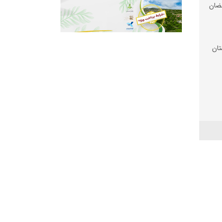
ضان
تان
 شد
 زیر
رم