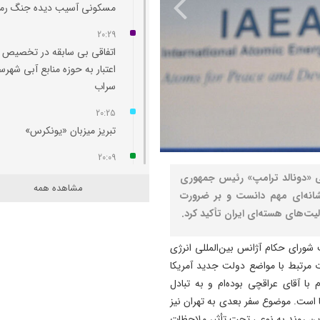
مسکونی آسیب‌ دیده جنگ رم
20:29
اتفاقی بی سابقه در تخصیص
اعتبار به حوزه منابع آبی شهرس
سراب
20:25
تبریز میزبان «یونکرس»
20:09
آتش سوزی در رضوانشهر مهار
ایی «دونالد ترامپ» رئیس جمهوری
مشاهده همه
نشانه‌ای مهم دانست و بر ضرورت
19:41
ت‌های هسته‌ای ایران تأکید کرد.
آتش‌ سوزی دستگاه خنک‌ کننده
پل عالی‌ نسب تبریز
ورای حکام آژانس بین‌المللی انرژی
19:27
ات مرتبط با مواضع دولت جدید آمریکا
دروغ بستن به رهبری قطعاً ج
ا آقای عراقچی بوده‌ام و به تبادل
بسیار بزرگی است
ا است. موضوع سفر بعدی به تهران نیز
این روند به نوعی تحت تأثیر ملاحظات