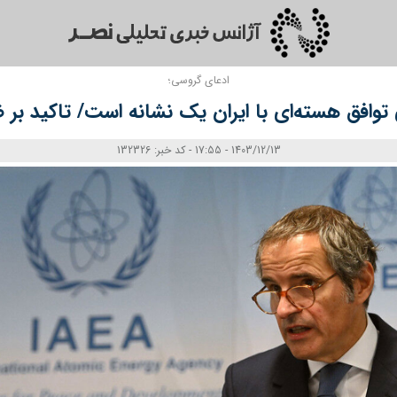
ادعای گروسی؛
 توافق هسته‌ای با ایران یک نشانه است/ تاکید بر
1403/12/13 - 17:55 - کد خبر: 132326