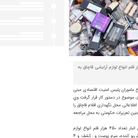
انده انتظامی آذربایجان ‌شرقی از کشف 450 هزار قلم انواع لوازم آرايشی قاچاق به
 ماموران پليس امنيت اقتصادی مبنی
ز، موضوع در دستور کار قرار گرفت.وي
ف اطلاعاتی محل نگهداری اقلام قاچاق را
مچنين تعزيرات حکومتی به محل مراجعه
محمدی تصريح کرد: طبق بازرسي هاي صورت گرفته از اين انبار تعداد 450 هزار قلم انواع لوازم
آرايشي قاچاق از جمله لنز چشم، شامپو خارجی، اسپری خوش‌بو کننده، سرم پوست و...کشف و 4