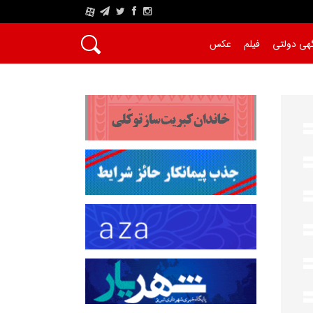
A
هی دولتی
فیلم
عکس