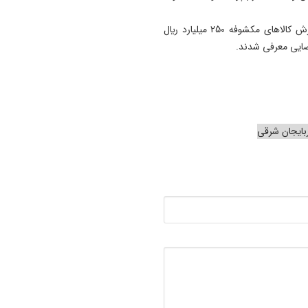
فرمانده انتظامی استان با بيان اينکه طبق نظر کارشناسان ارزش کالاهای مکشوفه 250 ميليارد ريال
ضایی معرفی شدند.
ربایجان شرقی