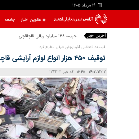
19
مرداد
1405
عناوین اخبار
جامعه
آخرین اخبار
جریمه ۱۴۸ میلیارد ریالی قاچاقچیان شمش نقره
فرمانده انتظامی آذربایجان ‌شرقی مطرح کرد:
توقیف ۴۵۰ هزار انواع لوازم آرايشی قاچاق در تبريز
1403/12/13 - 16:45 - کد خبر: 132322