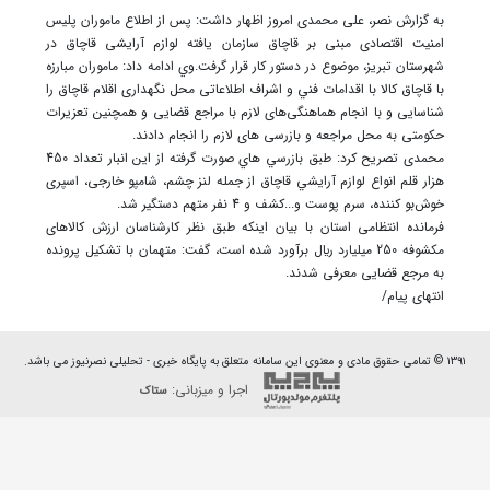
به گزارش نصر، علی محمدی امروز اظهار داشت: پس از اطلاع ماموران پليس
امنيت اقتصادی مبنی بر قاچاق سازمان يافته لوازم آرايشی قاچاق در
شهرستان تبريز، موضوع در دستور کار قرار گرفت.وي ادامه داد: ماموران مبارزه
با قاچاق کالا با اقدامات فني و اشراف اطلاعاتی محل نگهداری اقلام قاچاق را
شناسايی و با انجام هماهنگی‌های لازم با مراجع قضایی و همچنين تعزيرات
حکومتی به محل مراجعه و بازرسی های لازم را انجام دادند.
محمدی تصريح کرد: طبق بازرسي هاي صورت گرفته از اين انبار تعداد 450
هزار قلم انواع لوازم آرايشي قاچاق از جمله لنز چشم، شامپو خارجی، اسپری
خوش‌بو کننده، سرم پوست و...کشف و 4 نفر متهم دستگير شد.
فرمانده انتظامی استان با بيان اينکه طبق نظر کارشناسان ارزش کالاهای
مکشوفه 250 ميليارد ريال برآورد شده است، گفت: متهمان با تشکيل پرونده
به مرجع قضایی معرفی شدند.
انتهای پیام/
۱۳۹۱ © تمامی حقوق مادی و معنوی این سامانه متعلق به پایگاه خبری - تحلیلی نصرنیوز می باشد.
اجرا و میزبانی:
ستاک