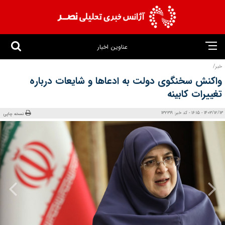
عناوین اخبار
خبر/
واکنش سخنگوی دولت به ادعاها و شایعات درباره
تغییرات کابینه
1403/12/13 - 16:15 - کد خبر: 132319
نسخه چاپی