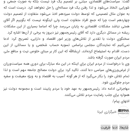
گفت: سیاست‌های اقتصادی، مبتنی بر تصمیم یک فرد نیست بلکه به صورت جمعی و
شورایی اتخاذ می‌شود و لذا رفتن یک فرد مساله‌ای را حل نخواهد کرد. درست است که
به عنوان مثال تصمیمی که توسط دولت سیزدهم اخذ می‌شود متفاوت از تصمیم دولت
چهاردهم است چرا که جمع افراد متفاوت است ولی اینگونه نیست که بگوییم اگر آقای
همتی نباشد مشکلات اقتصادی به پایان می‌رسد چرا که اساسا بسیاری از این مشکلات
ریشه در مسائل دیگری دارد که آقای رئیس‌جمهور نیز دیروز به برخی از آن‌ها اشاره کرد.
سخنگوی دولت با تقدیر از تلاش‌های وزیر امور اقتصاد و دارایی، تصریح کرد: ادعا
نمی‌کنیم که نمایندگان مجلس براساس تسویه حساب شخصی و یا مسائلی از این
دست، اقدام به استیضاح کرده‌اند، ان‌شاالله که این کار بر مبنای خلوص نیت و منافع ملی
مردم ایران صورت گرفته باشد.
وی با درخواست از مردم ایران برای اینکه در این ماه مبارک برای دوری همه سیاست‌ورزان
از غرض‌ورزی‌های سیاسی دعا کنند، تاکید کرد: برای دولت مصالح جامعه مهم است و لذا
تمام تلاش خود را بکار می‌گیرد که از هر گونه آسیب به اقتصاد و به ویژه معیشت و سفره
مردم جلوگیری شود.
مهاجرانی ادامه داد: رئیس‌جمهور به عهد خود با مردم پایبند است و مجموعه دولت نیز
همواره برای جلب رضایت مردم تلاش می‌کنند.
انتهای پیام/
خبرگزاری ایرنا
شایعات
ادعا
ظرفیت‌