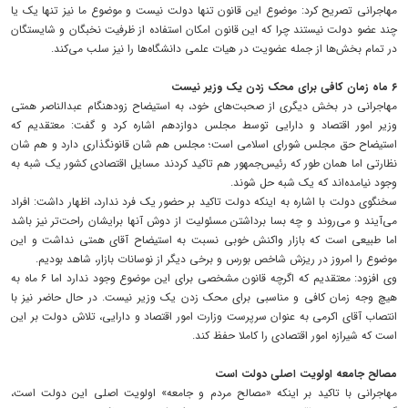
مهاجرانی تصریح کرد: موضوع این قانون تنها دولت نیست و موضوع ما نیز تنها یک یا
چند عضو دولت نیستند چرا که این قانون امکان استفاده از ظرفیت نخبگان و شایستگان
در تمام بخش‌ها از جمله عضویت در هیات علمی دانشگاه‌ها را نیز سلب می‌کند.
۶ ماه زمان کافی برای محک زدن یک وزیر نیست
مهاجرانی در بخش دیگری از صحبت‌های خود، به استیضاح زودهنگام عبدالناصر همتی
وزیر امور اقتصاد و دارایی توسط مجلس دوازدهم اشاره کرد و گفت: معتقدیم که
استیضاح حق مجلس شورای اسلامی است؛ مجلس هم شان قانونگذاری دارد و هم شان
نظارتی اما همان طور که رئیس‌جمهور هم تاکید کردند مسایل اقتصادی کشور یک شبه به
وجود نیامده‌اند که یک شبه حل شوند.
سخنگوی دولت با اشاره به اینکه دولت تاکید بر حضور یک فرد ندارد، اظهار داشت: افراد
می‌آیند و می‌روند و چه بسا برداشتن مسئولیت از دوش آنها برایشان راحت‌تر نیز باشد
اما طبیعی است که بازار واکنش خوبی نسبت به استیضاح آقای همتی نداشت و این
موضوع را امروز در ریزش شاخص بورس و برخی دیگر از نوسانات بازار، شاهد بودیم.
وی افزود: معتقدیم که اگرچه قانون مشخصی برای این موضوع وجود ندارد اما ۶ ماه به
هیچ وجه زمان کافی و مناسبی برای محک زدن یک وزیر نیست. در حال حاضر نیز با
انتصاب آقای اکرمی به عنوان سرپرست وزارت امور اقتصاد و دارایی، تلاش دولت بر این
است که شیرازه امور اقتصادی را کاملا حفظ کند.
مصالح جامعه اولویت اصلی دولت است
مهاجرانی با تاکید بر اینکه «مصالح مردم و جامعه» اولویت اصلی این دولت است،