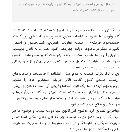
در حال بررسی است و امیدواریم که این ظرفیت هر چه سریعتر برای
خیر و صلاح کشور گشوده شود.
به گزارش نصر، «فاطمه مهاجرانی» امروز دوشنبه ۱۳ اسفند ۱۴۰۳ در
گفت‌وگویی، با اشاره به شایعات مطرح شده پیرامون استعفای روز گذشته
«محمدجواد ظریف» از سمت معاونت راهبردی رئیس‌جمهور و احتمال
تغییرات دیگر در مجموعه دولت چهاردهم، افزود: همه ما به قانون پایبندیم
و اجرای آن بر ما واجب است اما نکته اینجاست که براساس ماده ۲ قانون
نحوه انتصاب افراد در مشاغل حساس، کشور حجم زیادی از سرمایه‌های
انسانی خود را از دست می‌دهد.
وی با ابراز نگرانی نسبت به عدم امکان استفاده از ظرفیت‌ها و سرمایه‌های
ارزشمند انسانی کشور، گفت: آقای ظریف استعفای خود را تقدیم
رئیس‌جمهور کرده‌اند اما یک طرف استعفا پذیرش آن است که هنوز پذیرشی
از سوی دکتر پزشکیان انجام نشده است؛ امیدواریم که تصمیم‌گیری‌ها و
فرایندها به گونه‌ای طی شود که امکان استفاده از تمام ظرفیت‌های کشور در
جهت خیر و صلاح مردم انجام شود.
مهاجرانی تصریح کرد: موضوع این قانون تنها دولت نیست و موضوع ما نیز
تنها یک یا چند عضو دولت نیستند چرا که این قانون امکان استفاده از
ظرفیت نخبگان و شایستگان در تمام بخش‌ها از جمله عضویت در هیات
علمی دانشگاه‌ها را نیز سلب می‌کند.