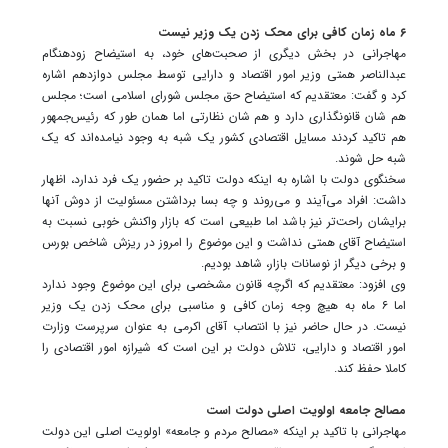
۶ ماه زمان کافی برای محک زدن یک وزیر نیست
مهاجرانی در بخش دیگری از صحبت‌های خود، به استیضاح زودهنگام
عبدالناصر همتی وزیر امور اقتصاد و دارایی توسط مجلس دوازدهم اشاره
کرد و گفت: معتقدیم که استیضاح حق مجلس شورای اسلامی است؛ مجلس
هم شان قانونگذاری دارد و هم شان نظارتی اما همان طور که رئیس‌جمهور
هم تاکید کردند مسایل اقتصادی کشور یک شبه به وجود نیامده‌اند که یک
شبه حل شوند.
سخنگوی دولت با اشاره به اینکه دولت تاکید بر حضور یک فرد ندارد، اظهار
داشت: افراد می‌آیند و می‌روند و چه بسا برداشتن مسئولیت از دوش آنها
برایشان راحت‌تر نیز باشد اما طبیعی است که بازار واکنش خوبی نسبت به
استیضاح آقای همتی نداشت و این موضوع را امروز در ریزش شاخص بورس
و برخی دیگر از نوسانات بازار، شاهد بودیم.
وی افزود: معتقدیم که اگرچه قانون مشخصی برای این موضوع وجود ندارد
اما ۶ ماه به هیچ وجه زمان کافی و مناسبی برای محک زدن یک وزیر
نیست. در حال حاضر نیز با انتصاب آقای اکرمی به عنوان سرپرست وزارت
امور اقتصاد و دارایی، تلاش دولت بر این است که شیرازه امور اقتصادی را
کاملا حفظ کند.
مصالح جامعه اولویت اصلی دولت است
مهاجرانی با تاکید بر اینکه «مصالح مردم و جامعه» اولویت اصلی این دولت