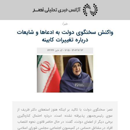
خبر/
واکنش سخنگوی دولت به ادعاها و شایعات
درباره تغییرات کابینه
1403/12/13 - 16:15 - کد خبر: 132319
نصر: سخنگوی دولت با تاکید بر اینکه هنوز استعفای دکتر ظریف از
سوی رئیس‌جمهور پذیرفته نشده است، درباره احتمال کناره‌گیری
برخی دیگر از اعضای دولت، گفت: در حال حاضر قانون نحوه انتصاب
افراد در مشاغل حساس در کمیسیون اجتماعی مجلس شورای اسلامی