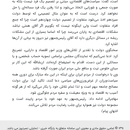
است، گفت: سیاست‌های اقتصادی، مبتنی بر تصمیم یک فرد نیست بلکه به
صورت جمعی و شورایی اتخاذ می‌شود و لذا رفتن یک فرد مساله‌ای را حل
نخواهد کرد. درست است که به عنوان مثال تصمیمی که توسط دولت
سیزدهم اخذ می‌شود متفاوت از تصمیم دولت چهاردهم است چرا که جمع
افراد متفاوت است ولی اینگونه نیست که بگوییم اگر آقای همتی نباشد
مشکلات اقتصادی به پایان می‌رسد چرا که اساسا بسیاری از این مشکلات
ریشه در مسائل دیگری دارد که آقای رئیس‌جمهور نیز دیروز به برخی از آن‌ها
اشاره کرد.
سخنگوی دولت با تقدیر از تلاش‌های وزیر امور اقتصاد و دارایی، تصریح
کرد: ادعا نمی‌کنیم که نمایندگان مجلس براساس تسویه حساب شخصی و یا
مسائلی از این دست، اقدام به استیضاح کرده‌اند، ان‌شاالله که این کار بر
مبنای خلوص نیت و منافع ملی مردم ایران صورت گرفته باشد.
وی با درخواست از مردم ایران برای اینکه در این ماه مبارک برای دوری همه
سیاست‌ورزان از غرض‌ورزی‌های سیاسی دعا کنند، تاکید کرد: برای دولت
مصالح جامعه مهم است و لذا تمام تلاش خود را بکار می‌گیرد که از هر گونه
آسیب به اقتصاد و به ویژه معیشت و سفره مردم جلوگیری شود.
مهاجرانی ادامه داد: رئیس‌جمهور به عهد خود با مردم پایبند است و
مجموعه دولت نیز همواره برای جلب رضایت مردم تلاش می‌کنند.
انتهای پیام/
۱۳۹۱ © تمامی حقوق مادی و معنوی این سامانه متعلق به پایگاه خبری - تحلیلی نصرنیوز می باشد.