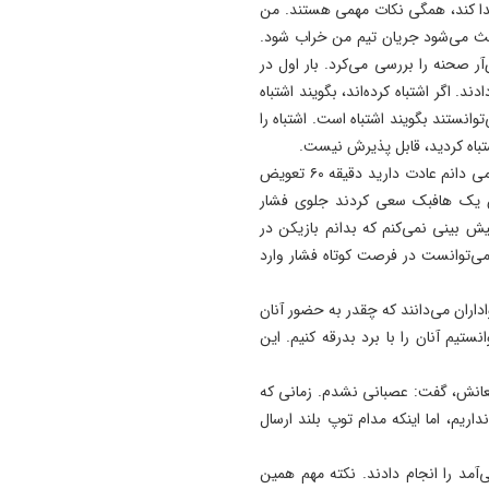
 صدا کند، همگی نکات مهمی هستند. من
باعث می‌شود جریان تیم من خراب شود.
آر صحنه را بررسی می‌کرد. بار اول در
. اگر اشتباه کرده‌اند، بگویند اشتباه
وانستند بگویند اشتباه است. اشتباه را
شتباه کردید، قابل پذیرش نیست.
سرمربی تراکتور در خصوص تعویض در دقیقه ۹۴، بیان کرد: می دانم عادت دارید دقیقه ۶۰ تعویض
ردن یک هافبک سعی کردند جلوی فشار
پیش بینی نمی‌کنم که بدانم بازیکن در
 می‌توانست در فرصت کوتاه فشار وارد
اران می‌دانند که چقدر به حضور آنان
ستیم آنان را با برد بدرقه کنیم. این
عانش، گفت: عصبانی نشدم. زمانی که
اریم، اما اینکه مدام توپ بلند ارسال
‌آمد را انجام دادند. نکته مهم همین