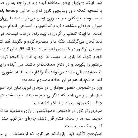
شد. اینکه وی‌ای‌آر چطور مداخله کرده و داور را چه زمانی
با تصمیم کمک داور ویدیویی کاری ندارم. اما این وقفه‌ها 
نیمه دوم یا بازیکنان حریف روی زمین می‌خوابیدند یا وی‌ای‌
دوران حرفه‌ای مشاهده کردم که تعویض اشتباهی انجام می‌دادند
است. اما اینکه تقصیر را گردن ما بیندازند، درست نیست. می‌ت
باید گردن می‌گرفتند. اینکه ما را مسخره کرده و بگویند شما ا
انجام شود، اما بازی در دست ما بود و آنان با اضافه ک
تراکتور را بگیرند و در دفاع مستحکم‌تر باشند. من آینده را 
یک دقیقه باقی مانده می‌تواند تأثیرگذار باشد یا نه. آشوری
کند. هاشم‌نژاد هم در آن لحظه مصدوم شده بود.
وی در خصوص حضور هواداران در سرمای تبریز، بیان کرد: هواد
نیاز داریم و می‌دانند که دلگرمی تیم هستند. حیف شد، نتوان
جنگ، یک روزه نیست و تا آخر ادامه دارد.
سرمربی تراکتور در خصوص عصبانیتش از بازی مستقیم مداف
حریف تیم ما را تحت فشار قرار دهد، چاره‌ای جز توپ بلند ند
کنیم، سبک من نیست.
اسکوچیچ تأکید کرد: بازیکنانم هر کاری که از دستشان بر می