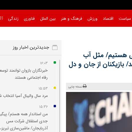
سیاست
اقتصاد
ورزش
فرهنگ و هنر
بین الملل
فناوری
زندگی
آگ
جدیدترین اخبار روز
ی هستیم/ مثل آب
د/ بازیکنان از جان و دل
16:03
خبرنگاران بازوان توانمند توسع
رفاه اجتماعی هستند
نسخه چاپی
15:53
مرد سال والیبال آسیا انتخاب 
15:36
من استاندار همه هستم/ پیگی
جدی استقلال شرکت مس
آذربایجان/ ماشین‌سازی تبریز،