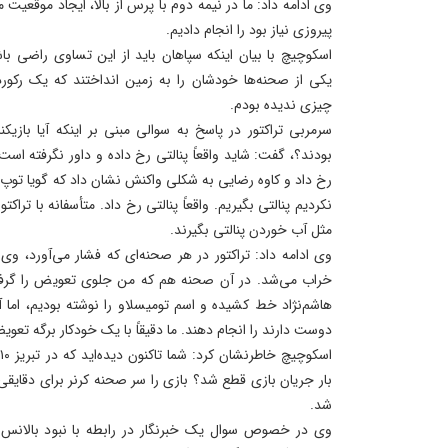
وی ادامه داد: ما در نیمه دوم با پرس از بالا، ایجاد موقعیت
پیروزی نیاز بود را انجام دادیم.
اسکوچیچ با بیان اینکه سپاهان باید از این تساوی راضی باش
یکی از صحنه‌ها خودشان را به زمین انداختند که یک رکو
چیزی ندیده بودم.
سرمربی تراکتور در پاسخ به سوالی مبنی بر اینکه آیا بازیک
بودند؟، گفت: شاید واقعاً پنالتی رخ داده و داور نگرفته ا
رخ داد و کاوه رضایی به شکلی واکنش نشان داد که گویا توپ
نکردیم پنالتی بگیریم. واقعاً پنالتی رخ داد. متأسفانه با تراکت
مثل آب خوردن پنالتی بگیرند.
وی ادامه داد: تراکتور در هر صحنه‌ای که فشار می‌آورد، وی‌ای
خراب می‌شد. در آن صحنه هم که من جلوی تعویض را گرفتم
هاشم‌نژاد خط کشیده و اسم تومیسلاو را نوشته بودیم، اما
دوست دارند را انجام دهند. ما دقیقاً با یک خودکار برگه تعوی
ا
بار جریان بازی قطع شد؟ بازی را سر صحنه کرنر برای دقایق
شد.
وی در خصوص سوال یک خبرنگار در رابطه با نبود بالانس د