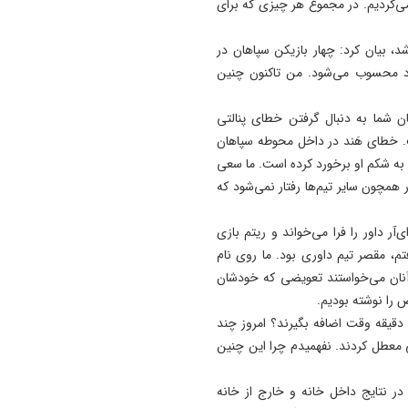
 می‌کردیم. در مجموع هر چیزی که برای
۴۰ درصد از شهدای دو جنگ ا
با استفاده از علم ژنتیک شناسا
د، بیان کرد: چهار بازیکن سپاهان در
شدند/ ۳۵۱۹ شهید جنگ رمضان
رد محسوب می‌شود. من تاکنون چنین
13:41
صدورگواهینامه موتورسیکلت ب
نان شما به دنبال گرفتن خطای پنالتی
زنان؛ در آینده نزدیک/ تردد بان
ست. خطای هَند در داخل محوطه سپاهان
با موتور به‌ صرفه‌تر است
 به شکم او برخورد کرده است. ما سعی
ور همچون سایر تیم‌ها رفتار نمی‌شود که
13:31
وزیر کشور: خدشه به همبستگ
‌آر داور را فرا می‌خواند و ریتم بازی
ملی گناهی نابخشودنی است
، مقصر تیم داوری بود. ما روی نام
 آنان می‌خواستند تعویضی که خودشان
ض را نوشته بودیم.
سکوچیچ خاطرنشان کرد: شما تاکنون دیده‌اید که در تبریز ۱۰ دقیقه وقت اضافه بگیرند؟ امروز چند
ی معطل کردند. نفهمیدم چرا این چنین
ر نتایج داخل خانه و خارج از خانه