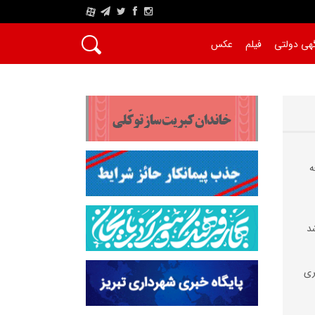
A
هی دولتی
فیلم
عکس
ه
شد
ری