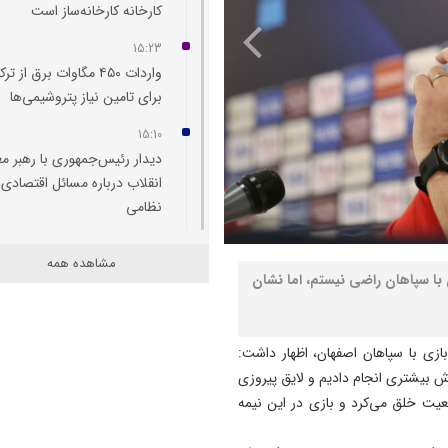
کارخانه کارخانه‌ساز است
15:23
واردات ۴۵۰ مگاوات برق از تر
برای تامین نیاز پتروشیمی‌ها
15:10
دیدار رئیس‌جمهوری با رهبر م
انقلاب درباره مسائل اقتصادی 
نظامی
14:00
مشاهده همه
رهنمودهای غذایی کودکان و
 با سپاهان راضی نیستم، اما نشان
نوجوانان تدوین شد
13:53
زی با سپاهان اصفهان، اظهار داشت:
داستان عجیب جدایی ربیعی از
اش بیشتری انجام دادیم و لایق پیروزی
تراکتور؛ سرمربی بَد بود یا تصم
وقعیت خلق می‌کرد و بازی در این نیمه
مدیران باشگاه؟
13:50