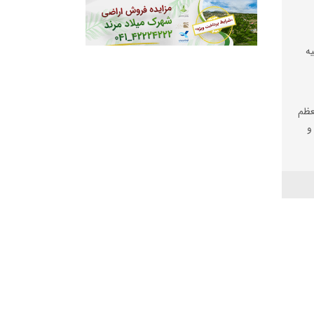
کیه
عظم
و
یم