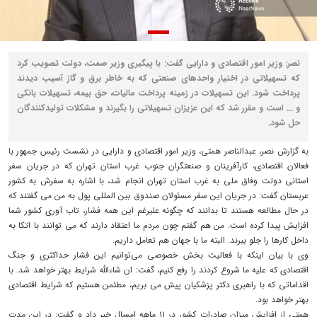
نصر: وزیر امور اقتصادی و دارایی گفت: با پیگیری وزیر صمت، دولت تصویب کرد
که تسهیلاتی در اختیار واحدهای صنعتی که به خاطر برق و گاز آسیب دیدند
پرداخت شود. این تسهیلات در زمینه پرداخت مالیات، حق بیمه، تسهیلات بانکی
و ... است و مقرر شد که این عزیزان تسهیلاتی را بگیرند و مشکلات تولیدکنندگان
حل شود.
به گزارش نصر، عبدالناصر همتی، وزیر امور اقتصادی و دارایی در نشست رئیس جمهور با
فعالان اقتصادی، کارآفرینان و صنعتگران جنوب غرب استان تهران که در جریان سفر
استانی دولت وفاق ملی به غرب استان تهران انجام شد، با اشاره به سفرش به کشور
عربستان گفت: در جریان این سفر مسئولان صندوق بین المللی پول به من می گفتند که
در حال مطالعه هستند تا بدانند که چگونه علیرغم این همه فشار، تاب آوری کشور شما
افزایش پیدا کرده است. من هم گفتم چون مردم ما اعتقاد دارند که می توانند با اتکا به
داخل کارها را جلو ببرند. البته ما با جهان هم تعامل داریم.
وی با بیان اینکه با فعالیت بخش خصوصی می‌توانیم این فشار حداکثری و جنگ
اقتصادی که علیه ما شروع کردند را رفع کنیم، گفت: ان شاءالله شرایط بهتر خواهد شد. با
اقداماتی که با راهبری دکتر پزشکیان پیش می بریم، مطئمن هستیم که شرایط اقتصادی
بهتر خواهد بود.
همتی از افزایش میزان صادرات کشور در ۱۱ ماهه امسال خبر داد و گفت: در این مدت