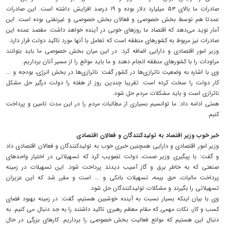
صادرات ما بالای ۵۳ میلیارد دلار بوده و ۱۹ درصد افزایش داشته است. این صادرات
عمدتا هم توسط بخش خصوصی و فعالان بخش خصوصی و غیرنفتی بوده است. این
آمار نوید می‌دهد که اقتصاد ما روزهای خوبی در آینده خواهد داشت. مقصد عمده این
صادرات نیز مربوط به کشورهای منطقه است که تعامل با آنها مورد تاکید دولت قرار دارد.
وزیر امور اقتصادی و دارایی اضافه کرد: در این میان بخش خصوصی ما باید بتوانند
مراودات را با کشورهای منطقه انجام دهند و ما باید موانع را از مسیر آنان برداریم.
وی با اشاره به وضعیت ناترازی‌ها در کشور گفت: ناترازی‌ها در بخش انرژی، بودجه و ...
کار دولت را سخت کرده است. تقریبا چندین روز از هفته را دولت درگیر حل مشکل
ناترازی است و باید مشکلات مردم حل شود.
همتی ادامه داد: ما توانسیم بسیاری از مطالبات مردم را در این مدت تامین و پرداخت
کنیم.
خبر خوب وزیر اقتصاد به تولیدکنندگان و فعالان اقتصادی
وزیر امور اقتصادی و دارایی همچنین خبری خوب به تولیدکنندگان و فعالان اقتصادی داد
و گفت: با پیگیری وزیر صمت، دولت تصویب کرد که تسهیلاتی در اختیار واحدهای
صنعتی که به خاطر برق و گاز آسیب دیدند پرداخت شود. این تسهیلات در زمینه
پرداخت مالیات، حق بیمه، تسهیلات بانکی و ... است و مقرر شد که این عزیزان
تسهیلاتی را بگیرند و مشکلات تولیدکنندگان حل شود.
وی با بیان اینکه بسیار نسبت به آینده خوشبین هستیم، گفت: در زمینه بهبود فضای
کسب و کار، نکات مهمی که مقام معظم رهبری تاکید داشتند را به جد دنبال می کنیم. به
دنبال این هستیم که موانع فعالیت بخش خصوصی را برداریم. کارهای بزرگی در حال