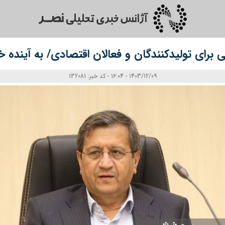
برای تولیدکنندگان و فعالان اقتصادی/ به آینده
1403/12/09 - 16:04 - کد خبر: 132081