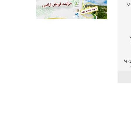
یس
 به
ز
ال حل
د