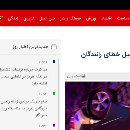
سیاست
اقتصاد
ورزش
فرهنگ و هنر
بین الملل
فناوری
زندگی
آگ
جدیدترین اخبار روز
لیل خطای رانندگان
20:59
مذاکرات درباره ترتیبات کشتیرا
در تنگه هرمز در فضایی مثبت
نسخه چاپی
ادامه دارد
20:54
پیام تبریک یونس ژائله رئیس ا
بازرگانی تبریز به مناسبت روز
خبرنگار
20:36