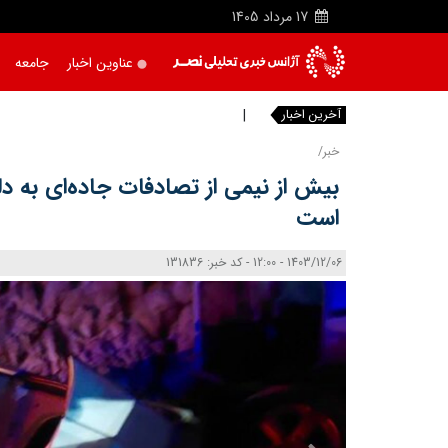
17
مرداد
1405
عناوین اخبار
جامعه
آخرین اخبار
مذاکرا
خبر/
بیش از نیمی از تصادفات جاده‌ای به د
است
1403/12/06 - 12:00 - کد خبر: 131836