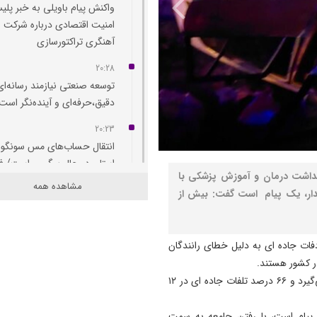
واکنش پیام باویلی به خبر پل
امنیت اقتصادی درباره شرکت
آهنگری تراکتورسازی
20:28
توسعه صنعتی نیازمند رسانه‌‌ای
دقیق،حرفه‌ای و آینده‌نگر است
20:23
انتقال حساب‌های مس سونگون
استان در حال پیگیری است/ فا
هداشت درمان و آموزش پزشکی با
دوم خاوران پس از ۳۳ س
مشاهده همه
ار، یک پیام است گفت: بیش از
شد
18:14
دریاچه ارومیه جان گرفت؛ ورو
دفات جاده ای به دلیل خطای رانندگان
بیش از ۴.۵ میلیارد مترمکعب آب
وی اظهار داشت: تصادفات بیشتر از جنگ تحمیلی قربانی می‌گیرد و ۶۶ درصد تلفات جاده ای در ۱۲
17:48
آزادراه زنجان - تبریز؛ ویترین
پیام است، با رفتن جامعه به سمت