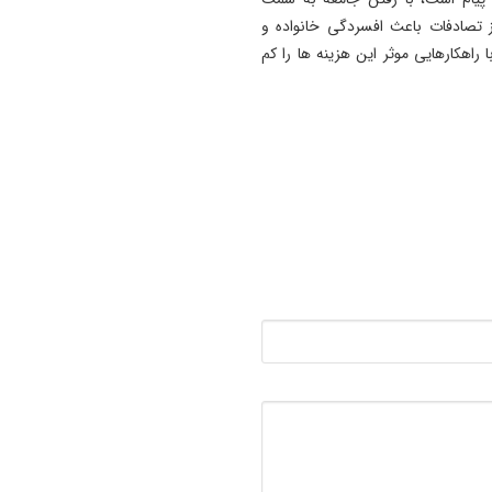
نامناسب آذربایجان شرقی
ز تصادفات باعث افسردگی خانواده و
17:43
راهکارهایی موثر این هزینه ها را کم
احداث کلینیک گیاه‌ پزشکی
شهرداری تبریز در تفرجگاه ائل‌
گولی
17:13
رسانه بخشی از زیرساخت توس
اقتصادی است
16:54
پایان جولان سارق حرفه‌ای در
ستارخان