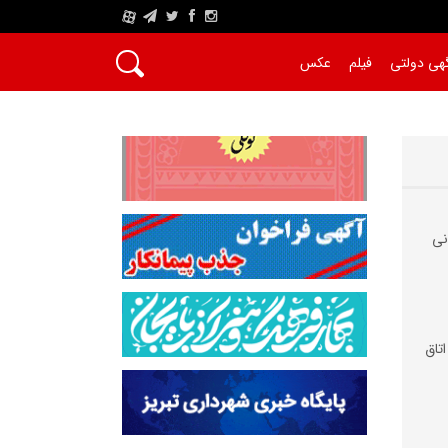
A
هی دولتی
فیلم
عکس
نی
تاق