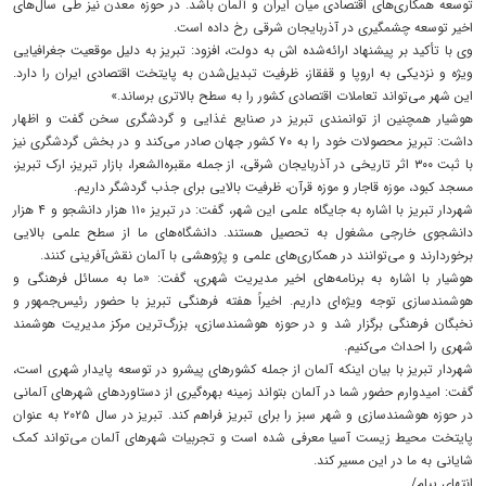
توسعه همکاری‌های اقتصادی میان ایران و آلمان باشد. در حوزه معدن نیز طی سال‌های
اخیر توسعه چشمگیری در آذربایجان شرقی رخ داده است.
وی با تأکید بر پیشنهاد ارائه‌شده اش به دولت، افزود: تبریز به دلیل موقعیت جغرافیایی
ویژه و نزدیکی به اروپا و قفقاز، ظرفیت تبدیل‌شدن به پایتخت اقتصادی ایران را دارد.
این شهر می‌تواند تعاملات اقتصادی کشور را به سطح بالاتری برساند.»
هوشیار همچنین از توانمندی تبریز در صنایع غذایی و گردشگری سخن گفت و اظهار
داشت: تبریز محصولات خود را به ۷۰ کشور جهان صادر می‌کند و در بخش گردشگری نیز
با ثبت ۳۰۰ اثر تاریخی در آذربایجان شرقی، از جمله مقبره‌الشعرا، بازار تبریز، ارک تبریز،
مسجد کبود، موزه قاجار و موزه قرآن، ظرفیت بالایی برای جذب گردشگر داریم.
شهردار تبریز با اشاره به جایگاه علمی این شهر، گفت: در تبریز ۱۱۰ هزار دانشجو و ۴ هزار
دانشجوی خارجی مشغول به تحصیل هستند. دانشگاه‌های ما از سطح علمی بالایی
برخوردارند و می‌توانند در همکاری‌های علمی و پژوهشی با آلمان نقش‌آفرینی کنند.
هوشیار با اشاره به برنامه‌های اخیر مدیریت شهری، گفت: «ما به مسائل فرهنگی و
هوشمندسازی توجه ویژه‌ای داریم. اخیراً هفته فرهنگی تبریز با حضور رئیس‌جمهور و
نخبگان فرهنگی برگزار شد و در حوزه هوشمندسازی، بزرگ‌ترین مرکز مدیریت هوشمند
شهری را احداث می‌کنیم.
شهردار تبریز با بیان اینکه آلمان از جمله کشورهای پیشرو در توسعه پایدار شهری است،
گفت: امیدوارم حضور شما در آلمان بتواند زمینه بهره‌گیری از دستاوردهای شهرهای آلمانی
در حوزه هوشمندسازی و شهر سبز را برای تبریز فراهم کند. تبریز در سال ۲۰۲۵ به عنوان
پایتخت محیط زیست آسیا معرفی شده است و تجربیات شهرهای آلمان می‌تواند کمک
شایانی به ما در این مسیر کند.
انتهای پیام/