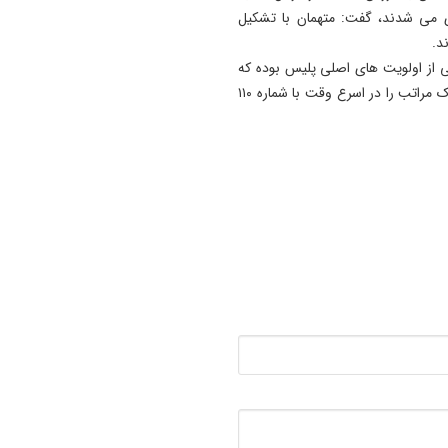
ری می شدند، گفت: متهمان با تشکیل
19:41
د.
آتش‌ سوزی دستگاه خنک‌ کننده
ی از اولویت های اصلی پلیس بوده که
پل عالی‌ نسب تبریز
شهروندان می توانند در صورت مشاهده هرگونه موارد مشکوک مراتب را در اسرع وقت با شماره ۱۱۰
19:27
دروغ بستن به رهبری قطعاً ج
بسیار بزرگی است