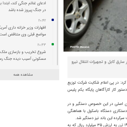
ادعای غنائم جنگی کند، ابتدا با
در جنگ پیروز شده باشد
20:42
اظهارات وزیر خزانه‌ داری آمریکا
مواضع قبلی وی متناقض است
20:33
شروع تخریب و بازسازی ملک
مسکونی آسیب‌ دیده جنگ رم
سارق کابل و تجهیزات انتقال نیرو
20:29
مشاهده همه
اتفاقی بی سابقه در تخصیص
کرد: در پی اعلام شکایت شرکت توزیع
اعتبار به حوزه منابع آبی شهرس
تور کار کارآگاهان پایگاه یکم پلیس
سراب
20:25
مان اصلی در این خصوص دستگیر و در
تبریز میزبان «یونکرس»
تکاری دستگاه باسکول با هماهنگی
سرکرده این باند نیز دستگیر شد.
20:09
وی با اشاره به کشف تمام سیم کابل های سرقتی به میزان ۱۹ تن به ارزش ۳۵ میلیارد ریال که به
آتش سوزی در رضوانشهر مهار