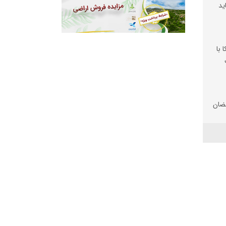
ید
 با
ضان
تان
 شد