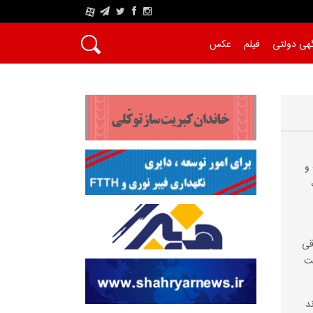
A
هی دولتی
فیلم
عکس
و
قی
ست
د