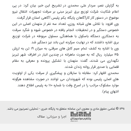
به گزارش نصر، سردار علی محمدی در تشریح این خبر، بیان کرد: در پی
اعلام شکایت شرکت توزیع برق تبریز مبنی بر سرقت تجهیزات انتقال نیرو
موضوع در دستور کار کارآگاهان پایگاه یکم پلیس آگاهی استان قرار گرفت.
وی افزود: با تلاش های شبانه روزی، تعداد سه نفر از متهمان اصلی در این
خصوص دستگیر و در تحقیقات انجام یافته در خصوص شیوه و شگرد سرقت
به دستکاری دستگاه باسکول با هماهنگی مسئول مربوطه در شرکت توزیع
برق اشاره داشتند که در نهایت سرکرده این باند نیز دستگیر شد.
وی با اشاره به کشف تمام سیم کابل های سرقتی به میزان ۱۹ تن به ارزش
۳۵ میلیارد ریال که به صورت ماهرانه در چندین انبار در اطراف شهر تبریز
نگهداری می شدند، گفت: متهمان با تشکیل پرونده و معرفی به مقام
قضایی با صدور قرار روانه زندان شدند.
محمدی اظهار کرد: مقابله با سارقان و پیشگیری از سرقت یکی از اولویت
های اصلی پلیس بوده که شهروندان می توانند در صورت مشاهده هرگونه
موارد مشکوک مراتب را در اسرع وقت با شماره ۱۱۰ به پلیس اطلاع دهند.
انتهای پیام/
۱۳۹۱ © تمامی حقوق مادی و معنوی این سامانه متعلق به پایگاه خبری - تحلیلی نصرنیوز می باشد.
اجرا و میزبانی:
ستاک