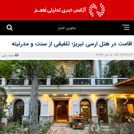
عناوین اخبار
اقامت در هتل ارسی تبریز؛ تلفیقی از سنت و مدرنیته
1403/10/22 - 11:14 - کد خبر: 128937
نسخه چاپی