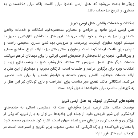
ویژگی‌ها باعث می‌شود که هتل ارسی نه‌تنها برای اقامت بلکه برای علاقه‌مندان به
معماری و تاریخ نیز جذاب باشد.
امکانات و خدمات رفاهی هتل ارسی تبریز
هتل ارسی تبریز علاوه بر طراحی و معماری منحصربه‌فرد، امکانات و خدمات رفاهی
متعددی را نیز به مهمانان خود ارائه می‌دهد. این هتل با داشتن اتاق‌هایی مجهز به
سیستم تهویه مطبوع، اینترنت پرسرعت، و سرویس بهداشتی مدرن، محیطی راحت و
دلپذیر برای اقامت ایجاد کرده است. رستوران سنتی هتل نیز با ارائه انواع غذاهای محلی
و بین‌المللی، تجربه‌ای لذت‌بخش از طعم‌های اصیل ایرانی را برای مهمانان فراهم می‌کند.
خدمات دیگر هتل شامل سرویس ۲۴ ساعته، کافی‌شاپ دنج با چشم‌اندازی زیبا، و
امکانات ویژه برای برگزاری مراسم و جلسات است. کارکنان مجرب و مهمان‌نواز این هتل با
ارائه خدمات حرفه‌ای، اقامتی بدون دغدغه و فراموش‌نشدنی را برای شما تضمین
می‌کنند. امکاناتی مانند فضای سبز مناسب برای استراحت و بازی کودکان نیز این هتل را
به گزینه‌ای مناسب برای خانواده‌ها تبدیل کرده است.
جاذبه‌های گردشگری نزدیک به هتل ارسی تبریز
موقعیت مکانی هتل ارسی تبریز به‌گونه‌ای است که دسترسی آسانی به جاذبه‌های
گردشگری این شهر تاریخی دارد. از جمله این جاذبه‌ها می‌توان به بازار تبریز، که یکی از
بزرگترین و قدیمی‌ترین بازارهای سرپوشیده جهان است، اشاره کرد. همچنین مسجد کبود
با معماری خیره‌کننده و پارک ائل‌گلی، که محلی محبوب برای تفریح و استراحت است، در
نزدیکی این هتل قرار دارند.