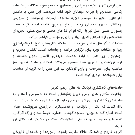
هتل ارسی تبریز علاوه بر طراحی و معماری منحصربه‌فرد، امکانات و خدمات
رفاهی متعددی را نیز به مهمانان خود ارائه می‌دهد. این هتل با داشتن
اتاق‌هایی مجهز به سیستم تهویه مطبوع، اینترنت پرسرعت، و سرویس
بهداشتی مدرن، محیطی راحت و دلپذیر برای اقامت ایجاد کرده است.
رستوران سنتی هتل نیز با ارائه انواع غذاهای محلی و بین‌المللی، تجربه‌ای
لذت‌بخش از طعم‌های اصیل ایرانی را برای مهمانان فراهم می‌کند.
خدمات دیگر هتل شامل سرویس ۲۴ ساعته، کافی‌شاپ دنج با چشم‌اندازی
زیبا، و امکانات ویژه برای برگزاری مراسم و جلسات است. کارکنان مجرب و
مهمان‌نواز این هتل با ارائه خدمات حرفه‌ای، اقامتی بدون دغدغه و
فراموش‌نشدنی را برای شما تضمین می‌کنند. امکاناتی مانند فضای سبز
مناسب برای استراحت و بازی کودکان نیز این هتل را به گزینه‌ای مناسب
برای خانواده‌ها تبدیل کرده است.
جاذبه‌های گردشگری نزدیک به هتل ارسی تبریز
موقعیت مکانی هتل ارسی تبریز به‌گونه‌ای است که دسترسی آسانی به
جاذبه‌های گردشگری این شهر تاریخی دارد. از جمله این جاذبه‌ها می‌توان به
بازار تبریز، که یکی از بزرگترین و قدیمی‌ترین بازارهای سرپوشیده جهان
است، اشاره کرد. همچنین مسجد کبود با معماری خیره‌کننده و پارک ائل‌گلی،
که محلی محبوب برای تفریح و استراحت است، در نزدیکی این هتل قرار
دارند.
اگر به تاریخ و فرهنگ علاقه دارید، بازدید از موزه‌ها و خانه‌های تاریخی