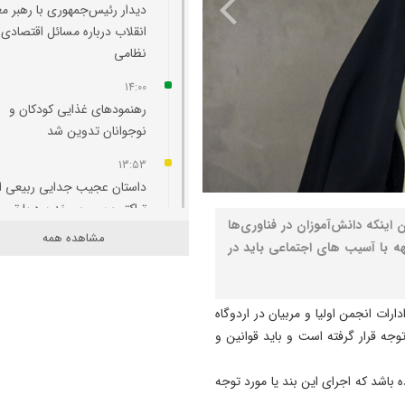
دیدار رئیس‌جمهوری با رهبر م
انقلاب درباره مسائل اقتصادی 
نظامی
14:00
رهنمودهای غذایی کودکان و
نوجوانان تدوین شد
13:53
داستان عجیب جدایی ربیعی از
تراکتور؛ سرمربی بَد بود یا تصم
 اینکه دانش‌آموزان در فناوری‌ها
مدیران باشگاه؟
مشاهده همه
هه با آسیب های اجتماعی باید در
13:50
۴۰ درصد از شهدای دو جنگ ا
با استفاده از علم ژنتیک شناسا
ارات انجمن اولیا و مربیان در اردوگاه
شدند/ ۳۵۱۹ شهید جنگ رمضان
بند ۱۰ قانون اساسی مورد توجه قرار گرفته است و باید قوانین و
13:41
 باشد که اجرای این بند یا مورد توجه
صدورگواهینامه موتورسیکلت ب