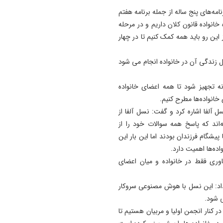
زنان؛ در آینده نزدیک/ تردد بان
نامه‌های پنج ساله از جمله برنامه هفتم
با موتور به‌ صرفه‌تر است
انواده قانون کلان داریم و در مرحله
13:31
این رو باید همه کمک کنیم تا در چهار
وزیر کشور: خدشه به همبستگ
ملی گناهی نابخشودنی است
 کرد: معتقدیم عمده تربیت کودک در ۶ سال اول زندگی آن در خانواده انجام می شود
13:27
نه تجهیز شود تا همه اعضای خانواده
مجلس با سازوکار ضبط اموال و
خانواده‌ها مطرح کنیم.
دارایی‌های عاملان جنایات
بین‌المللی موافقت کرد
 آلفا اشاره کرد و گفت: نسل آلفا از
ه‌اند که پاسخ همه سوالات خود را از
13:19
یشگام فرزندان بودند اما این بار این
فراخوان هفتمین جشنواره سر
ده‌ها اهمیت دارد.
تئاترخیابانی و فضای باز " تبری
اوری فقط در خانواده و میان اعضای
"
داد: این نسل با هوش مصنوعی سروکار
ی شود.
در کنار انجمن اولیا و مربیان هستیم تا