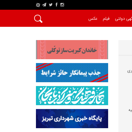
A
هی دولتی
فیلم
عکس
ری
کیه