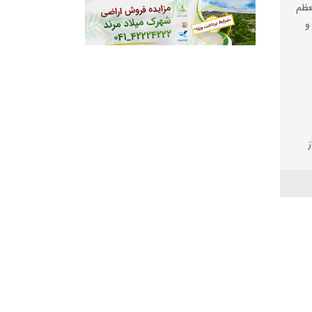
عظم
و
یم
خیر
یی
رای