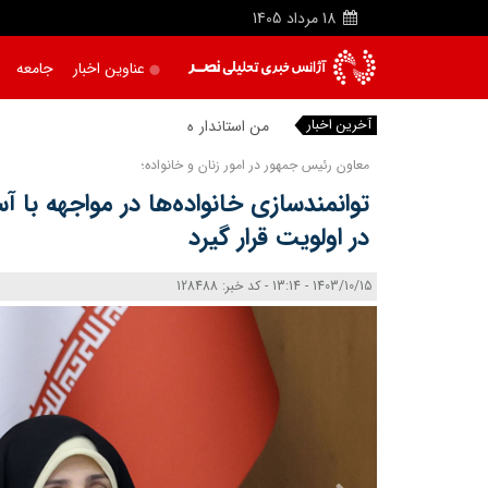
18
مرداد
1405
عناوین اخبار
جامعه
آخرین اخبار
من استاندار همه هستم/ پ
|
معاون رئیس جمهور در امور زنان و خانواده؛
توانمندسازی خانواده‌ها در مواجهه با 
در اولویت قرار گیرد
1403/10/15 - 13:14 - کد خبر: 128488