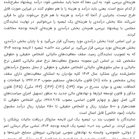
هزینه‌‌‌ای بررسی شود: به این معنا که حتما باید مشخص شود؛ درآمد پیشنهاد مطرح‌شده
از کدام منبع است، یعنی باید درآمد و هزینه را با هم معلوم کنند در غیر‌این صورت قابل
طرح نیست، بنابراین از آنجا که درآمد و هزینه با هم طرح می‌شوند برای ما فرقی
نمی‌کند مثلا بخش درآمدی یا هزینه‌ای یک تبصره را می‌خوانیم. در نهایت نمایندگان
مجلس با پیشنهاد بررسی همزمان بخش درآمدی و هزینه‌ای لایحه بودجه مخالفت
کردند.
بر این اساس ابتدا بخش درآمدی مورد رسیدگی قرار می‌گیرد و با پایان بخش درآمدی،
بخش هزینه‌‌‌ای مورد بررسی قرار می‌گیرد. بر اساس بند «الف» تبصره ۱ لایحه بودجه ۱۴۰۴
که به تصویب نمایندگان رسید، سقف معافیت‌‌‌های مالیاتی اشخاص حقیقی و حقوقی
مشخص شد. بر اساس این مصوبه؛ مجموع معافیت‌‌‌ها، نرخ صفر مالیاتی، کاهش نرخ
مالیاتی و سایر مشوق‌‌‌های مالیاتی اشخاص حقیقی و حقوقی از محل مجموع درآمدهای
حاصل‌‌‌شده برای عملکرد سال ۱۴۰۴ کلیه مؤدیان به استثنای معافیت‌‌‌های دارای سقف
زمانی مشخص و ماده (۸۱) قانون مالیات‌‌‌های مستقیم مصوب ۱۳۶۶.۱۲.۳ با اصلاحات و
الحاقات بعدی و موارد مندرج در مواد (۱۳۹)، (۱۴۱)، (۱۴۳)، (۱۴۳ مکرر)، (۱۴۵) قانون
مذکور و قانون توسعه ابزارها و نهادهای مالی جدید به منظور تسهیل اجرای سیاست‌های
کلی اصل چهل و چهارم قانون اساسی مصوب ۱۳۸۸.۹.۲۵، برای اشخاص حقوقی تا
هفت‌هزار و ۵۰۰ میلیارد ریال و اشخاص حقیقی تا ۷۵۰ میلیارد ریال درآمد مشمول
مالیات (سود خالص) قابل اعمال است.
نمایندگان با تصویب بند ب تبصره یک این لایحه سازوکار دریافت مالیات پزشکان را
تعیین کردند. بر اساس بند «ب» تبصره یک لایحه بودجه ۱۴۰۴، تمامی مراکز درمانی اعم
از دولتی، خصوصی، وابسته به ‌نهادهای عمومی غیردولتی، نیروهای مسلح، خیریه‌‌‌ها و
شرکت‌های دولتی مکلفند ۱۰‌درصد از حق‌‌‌الزحمه یا حق‌‌‌العمل گروه پزشکی که به‌‌‌موجب