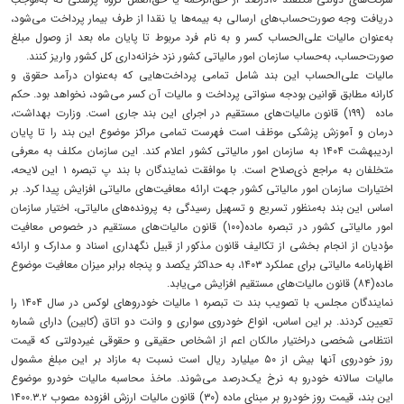
دریافت وجه صورت‌‌‌حساب‌‌‌های ارسالی به بیمه‌‌‌ها یا نقدا از طرف بیمار پرداخت می‌شود،
به‌‌‌عنوان مالیات علی‌‌‌الحساب کسر و به نام فرد مربوط تا پایان ماه بعد از وصول ‌مبلغ
صورت‌‌‌حساب، به‌‌‌حساب سازمان امور مالیاتی کشور نزد خزانه‌داری کل کشور واریز ‌کنند.
مالیات علی‌‌‌الحساب این بند شامل تمامی پرداخت‌‌‌هایی ‌که به‌‌‌عنوان درآمد حقوق و
کارانه مطابق قوانین بودجه سنواتی ‌پرداخت و مالیات آن کسر می‌شود، نخواهد بود. حکم
ماده ‌‌‌‌ (۱۹۹) قانون مالیات‌‌‌های مستقیم در اجرای این بند جاری است. ‌وزارت بهداشت،
درمان و آموزش پزشکی موظف است فهرست ‌تمامی مراکز موضوع این بند را تا پایان
اردیبهشت‌‌‌ ۱۴۰۴ ‌به سازمان امور مالیاتی کشور اعلام کند. این سازمان مکلف به معرفی
متخلفان به مراجع ذی‌‌‌صلاح است‎ .‎با موافقت نمایندگان با بند پ تبصره ۱ این لایحه،
اختیارات سازمان امور مالیاتی کشور جهت ارائه معافیت‌‌‌های مالیاتی افزایش پیدا کرد. بر
اساس این بند به‌‌‌منظور تسریع و تسهیل رسیدگی به پرونده‌‌‌های مالیاتی، اختیار ‌سازمان
امور مالیاتی کشور در تبصره ماده(۱۰۰) قانون ‌مالیات‌‌‌های مستقیم در خصوص معافیت
مؤدیان از انجام بخشی ‌از تکالیف قانون مذکور از قبیل نگهداری اسناد و مدارک و ارائه
‌اظهارنامه مالیاتی برای عملکرد ۱۴۰۳، به حداکثر یکصد و پنجاه برابر میزان معافیت موضوع
ماده(۸۴) قانون مالیات‌‌‌های ‌مستقیم افزایش می‌‌‌یابد‎.‌‌‌
نمایندگان مجلس، با تصویب بند ت تبصره ۱ مالیات خودروهای لوکس در سال ۱۴۰۴ را
تعیین کردند. بر این اساس، انواع خودروی سواری و وانت دو اتاق (کابین) دارای شماره
‌انتظامی شخصی دراختیار مالکان اعم از اشخاص حقیقی و ‌حقوقی غیردولتی که قیمت
روز خودروی آنها بیش از ۵۰‌ میلیارد ریال است نسبت به مازاد بر این ‌مبلغ مشمول
مالیات سالانه خودرو به نرخ یک‌درصد می‌‌‌شوند. ماخذ محاسبه مالیات خودرو موضوع
این بند، قیمت روز خودرو ‌بر مبنای ماده (۳۰) قانون مالیات ارزش‌‌‌ ‌‌‌افزوده مصوب ۱۴۰۰.۳.۲