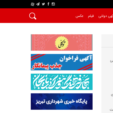
A
هی دولتی
فیلم
عکس
ی
ی
سفالت