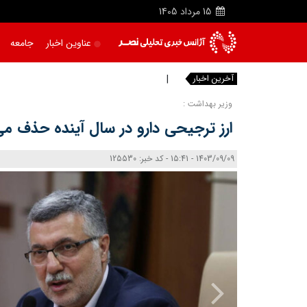
15
مرداد
1405
عناوین اخبار
جامعه
آخرین اخبار
با
وزیر بهداشت :
ارز ترجیحی دارو در سال آینده حذف م
1403/09/09 - 15:41 - کد خبر: 125530