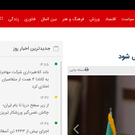
سیاست
اقتصاد
ورزش
فرهنگ و هنر
بین الملل
فناوری
زندگی
آگ
جدیدترین اخبار روز
ی شود
14:55
نسخه چاپی
باند کلاهبرداری شرکت مهاجرت
به کانادا ۴ همت از متقاضیان
اخاذی کرد
14:47
از زیر سطح دریا تا بام ایران؛
چالش نفس‌گیر ورزشکار تبریز
14:45
اجرای بیش از ۲۶۴۳ تن آ