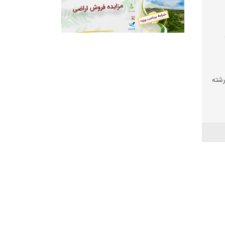
شته
دوار
اندهای
سخ