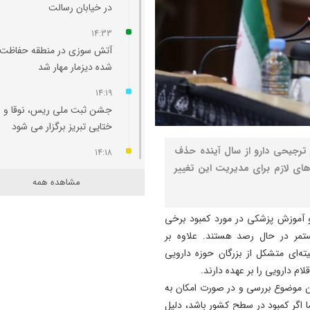
در خیابان رسالت
14:33
آتش‌ سوزی در منطقه حفاظت‌
شده دیزمار مهار شد
14:19
جشن ثبت ملی ریس، نوقا و ر
ختایی تبریز برگزار می شود
ترجیحی دارو از سال آینده حذف
14:18
های لازم برای مدیریت این تغییر
نگاهی به سرمربیان تراکتور در ا
مشاهده همه
لیگ برتر
14:13
 آموزش پزشکی در مورد کمبود برخی
۲۱ عامل موساد و ۴ عضو ب
ستمر در حال رصد هستند. علاوه بر
مسلح بازداشت شدند
ته‌ای متشکل از بزرگان حوزه دارویی
لام دارویی را بر عهده دارند.
14:11
ین موضوع بررسی و در صورت امکان به
دست نیروهای مسلح برای پا
ا اگر کمبود در سطح کشور باشد، دلیل
به تهدیدات پُر است