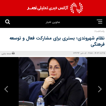
عناوین اخبار
یادداشت/
نظام شهروندی؛ بستری برای مشارکت فعال و توسعه
فرهنگی
1403/08/25 - 19:58 - کد خبر: 124694
نسخه چاپی