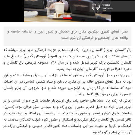
نصر: فضای شهری بهترین مکان برای نمایش و تبلور آیین و اندیشه جامعه و
واقعه های اجتماعی و فرهنگی آن شهر است.
باغ گلستان تبریز ( گلستان باغی) یک از نمادهای هویت فرهنگی شهر تبریز میباشد که
در سال ۱۳۰۸ و زمان شهرداری محمدتربیت مقبره العرفا( گورستان گجیل) به باغ ملی
گلستان نخستین پارک تبریز تبدیل شد؛ و در سال ۱۳۹۸ محوطه تاریخی باغ گلستان و
مقبره العرفا در فهرست آثار ملی ایران به ثبت رسید.
این پارک در محل گورستان گجیل مدفن ده ها تن از ادیبان و عارفان ساخته شده و قرار
بود به دلیل فضای معنوی حاکم بر آن مکان، یادمان و بنیاد شمس شناسی در آن احداث
شود که متاسفانه در گذر زمان به فراموشی سپرده شد و تنها خروجی آن بنای یادمان
شمس تبریزی در مرکز باغ گلستان شد.
زمانی که زنده یاد استاد علی حاجی بلند برای اولین بار جلسات شرح دیوان شمس را در
تبریز بنیان نهاد به دلیل فضای معنوی این پارک و به میزبانی مرکز عرفان مولانا(سمن)،
جلسات شرح دیوان شمس و مثنوی مولانا چند سال توسط این استاد و عارف فقید در
تالار شمس باغ گلستان برگزار میگردید و استقبال و حضور انبوه شرکت کنندگان علاقمند به
فرهنگ و تاریخ و ادبیات در این جلسات باعث تغییر فضای عمومی و فرهنگی پارک در
آن مقطع زمانی گردیده بود.