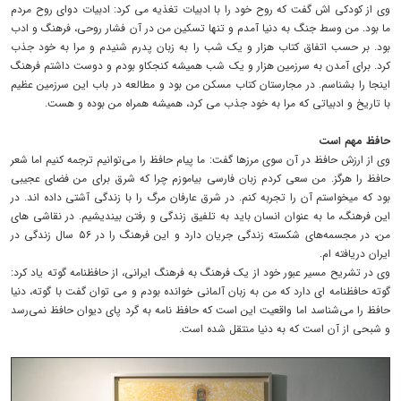
وی از کودکی اش گفت که روح خود را با ادبیات تغذیه می کرد: ادبیات دوای روح مردم
ما بود. من وسط جنگ به دنیا آمدم و تنها تسکین من در آن فشار روحی، فرهنگ و ادب
بود. بر حسب اتفاق کتاب هزار و یک شب را به زبان پدرم شنیدم و مرا به خود جذب
کرد. برای آمدن به سرزمین هزار و یک شب همیشه کنجکاو بودم و دوست داشتم فرهنگ
اینجا را بشناسم. در مجارستان کتاب مسکن من بود و مطالعه در باب این سرزمین عظیم
با تاریخ و ادبیاتی که مرا به خود جذب می کرد، همیشه همراه من بوده و هست.
حافظ مهم است
وی از ارزش حافظ در آن سوی مرزها گفت: ما پیام حافظ را می‌توانیم ترجمه کنیم اما شعر
حافظ را هرگز. من سعی کردم زبان فارسی بیاموزم چرا که شرق برای من فضای عجیبی
بود که میخواستم آن را تجربه کنم. در شرق عارفان مرگ را با زندگی آشتی داده اند. در
این فرهنگ، ما به عنوان انسان باید به تلفیق زندگی و رفتن بیندیشیم. در نقاشی های
من، در مجسمه‌های شکسته زندگی جریان دارد و این فرهنگ را در ۵۶ سال زندگی در
ایران دریافته ام.
وی در تشریح مسیر عبور خود از یک فرهنگ به فرهنگ ایرانی، از حافظنامه گوته یاد کرد:
گوته حافظنامه ای دارد که من به زبان آلمانی خوانده‌ بودم و می توان گفت با گوته، دنیا
حافظ را می‌شناسد اما واقعیت این است که حافظ نامه به گرد پای دیوان حافظ نمی‌رسد
و شبحی از آن است که به دنیا منتقل شده است.