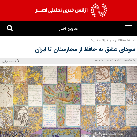
عناوین اخبار
نمایشگاه نقاشی های گیزلا سینایی/
سودای عشق به حافظ از مجارستان تا ایران
1403/07/19 - 21:55 - کد خبر: 122457
نسخه چاپی