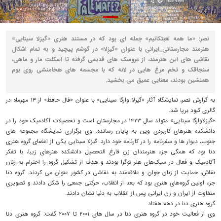
نصر: «ما همه لعبتکانیم» جمله ای بود که در مستند هنری «گیزلا سینایی»
هنرمند مجارستانی_ایرانی با عنوان «گیزِلا» در گوشم پیچید و به تمام اشکال
نقاشی های این هنرمند، از عروسک های قدیمی گرفته تا اسکلت مار و ماهی،
سنجاقک و تخم مرغ هایی در لانه که با مجسمه های هخامنشی روی بوم
همنشین بودند، معنایی عمیق می بخشید.
به گزارش نصر، نمایشگاه آثار «گیزلا وارگا سینایی» با عنوان «فال حافظ» از ۱۳ مهرماه در
گالری کبود برپا شد.
«گیزلاوارگا سینایی» متولد سال ۱۳۲۳ در مجارستان است و تحصیلات آکادمیک خود را در
دانشکده هنرهای کاربردی وین به پایان رسانده. وی برگزاری نمایشگاه مجموعه های
جنوب، دیوار ها و سفرنامه را در کارنامه خود دارد. گیزلا سینایی یکی از اعضای گروه هنری
دنا بود که همگی جزء هنرمندان زنِ فارغ التحصیل دانشکده هنرهای زیبا، با تفکر
آکادمیک و فعال در سبک‌های هنر نوگرا بودند و هدف از تشکیل گروه را احترام به زنان
نقاش، حمایت از زنان جوان و علاقه‌مند به نقاشی در کشور عنوان می کردند. گروه دنا
جزء اولین گروه‌های هنری بود که بعد از انقلاب، حرکتی جمعی را شکل دادند و تصویری
متفاوت از ایران و زن ایرانی پس از انقلاب به دنیا نشان دادند.
گروه هنری دنا در دهه هفتاد
وی از فعالیت خود در گروه هنری دنا در سال های ۲۰۰۱ تا ۲۰۰۷ گفت: گروه هنری دنا