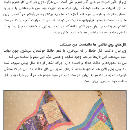
وی از تاثیر ادبیات در خلق آثار هنری اش گفت: من هرگز بدون بار ادبی کار هنری نکرده
ام. اول ادبیات مرا جلب فرهنگ ایران کرده و در الویت بود. من هم نقاشی را از پرتره
اعضای خانواده‌ و طراحی سیاه قلم آغاز کردم اما باید بیشتر یاد می‌گرفتم. در آکادمی وین
ما را به سمت کارهای فیگوراتیو هدایت می‌کردند اما من در نهایت آنچه را که دوست
داشتم، می‌کشیدم. برای من تاثیر دانشگاه در ایده پردازی و خلاقیت ناچیز بود و در
نقاشی هایم، خواندن اشعار همیشه ایده بخش بودند.
فال‌های روی نقاشی ها مانیفست من هستند.
وی بیان داشت: فال حافظ را که می‌خری، با شعر حافظ خوشحال می‌شوی چون نهایتا
امید می‌دهد. این فال‌ها در دنیا وجود ندارند و همین درک این مهم را سخت می کند.
من به معجزه‌های حافظ علاقه و اعتماد دارم چراکه اشعار او ۱۰۰ سال پیش سروده شده
اند ولی برای الان هم صادق هستند. کارهای امروز من فال حافظ اند. من در ۶۰ سالگی
فهمیدم علاوه بر عشقم به ایران، دوست دارم در مورد خودم هم در آثارم حرف بزنم. فال
حافظ، خود سرزمین ایران است.