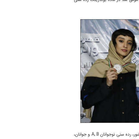
نتایج بیست و دومین دوره مسابقات سنگ‌نوردی قهرمانی کشور، رده سنی نوجوانان A, B و جوانان،