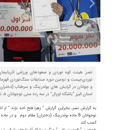
نصر: هیئت کوه نوردی و صعودهای ورزشی آذربایجان 
استان البرز “باشگاه اوپال” در سه رده سنی نوجوانان a، نوجوانان b و جوانان برگزار شد.
به گزارش نصر، بنابراین گزارش ” زهرا فتح احد نژند ” از 
نوجوانان B ماده بولدرینگ (دختران) مقام دوم و در 
کسب کند.
همچنین ” الهه پور نقی ” دیگر ورزشکار آذربایجان شرقی نی