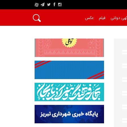
A
هی دولتی
فیلم
عکس