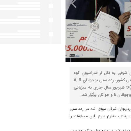
شرقی به نقل از فدراسیون کوه
نوردی؛بیست و دومین دوره مسابقات سنگ‌نوردی قهرمانی کشور، رده سنی نوجوانان A, B
و جوانان در گرایش های بولدرینگ و سرطناب (دختران)۱۶ شهریور سال جاری به میزبانی
آذربایجان شرقی موفق شد در رده سنی
ماده سرطناب مقاوم سوم این مسابقات را
ز موفق شد در ماده بولدرینگ رده سنی