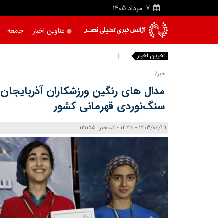
17
مرداد
1405
عناوین اخبار
جامعه
آخرین اخبار
پیام به
|
خبر/
مدال های رنگین ورزشکاران آذربایجان
سنگ‌نوردی قهرمانی کشور
1403/06/29 - 14:46 - کد خبر: 121155