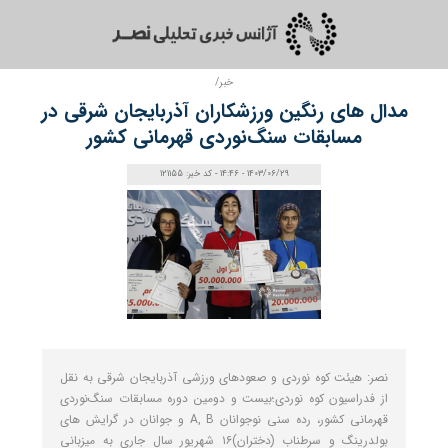
خبر/
مدال های رنگین ورزشکاران آذربایجان شرقی در
مسابقات سنگ‌نوردی قهرمانی کشور
1403/06/29 - 14:46 - کد خبر: 121155
نصر: هیئت کوه نوردی و صعودهای ورزشی آذربایجان شرقی به نقل
از فدراسیون کوه نوردی؛بیست و دومین دوره مسابقات سنگ‌نوردی
قهرمانی کشور، رده سنی نوجوانان A, B و جوانان در گرایش های
بولدرینگ و سرطناب (دختران)۱۶ شهریور سال جاری به میزبانی