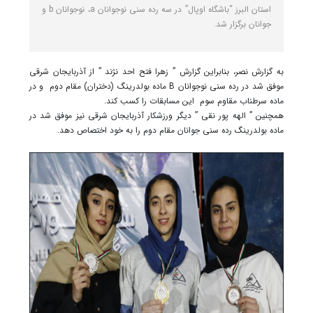
استان البرز “باشگاه اوپال” در سه رده سنی نوجوانان a، نوجوانان b و
جوانان برگزار شد.
به گزارش نصر، بنابراین گزارش ” زهرا فتح احد نژند ” از آذربایجان شرقی
موفق شد در رده سنی نوجوانان B ماده بولدرینگ (دختران) مقام دوم و در
ماده سرطناب مقاوم سوم این مسابقات را کسب کند.
همچنین ” الهه پور نقی ” دیگر ورزشکار آذربایجان شرقی نیز موفق شد در
ماده بولدرینگ رده سنی جوانان مقام دوم را به خود اختصاص دهد.