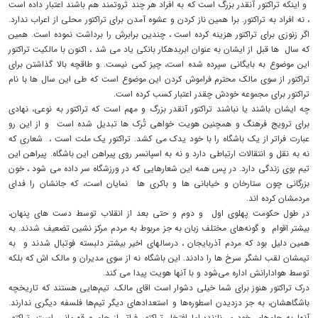
و اینکه تراکتور آنقدر بزرگ است که به افراد هر چند ثروتمند هم باشند اعتبار داده است
، نه افراد به تراکتور. برا همین ناز کردن و عشوه آمدن برای تراکتور محلی از اعراب ندارد.
اگر زنوزی برای تراکتور هزینه کرده است ، چندین برابرش را برداشت نموده است. همین
که سال ها قبل از ایشان به عنوان ابربدهکار بانکی یاد می شد ، اکنون با مالکیت تراکتور
این موضوع به بایگانی سپرده شده است، چیز کمی نیست. و طاقچه بالا گذاشتن برای
تراکتور از سوی مالک محترم فراموش کردن این موضوع است که طی این سال ها با نام
تراکتور برای مجموعه خودش چقدر اعتبار کسب کرده است.
چه ایشان باشند یا نباشند تراکتور آنقدر بزرگ و مهم است که تراکتور به نوعی، نهادی
برای ترویج فرهنگ و همچنین هویت خواهی تُرک ها تبدیل شده است و از این رو
عبارت فراتر از یک باشگاه را با خود یدک می کشد. تراکتور یک ملت است ، شعاری که
نه به نقل و انتقالات ارتباطی دارد و نه به اسپانسر روی پیراهن این باشگاه. پیراهن این
تیم بوی زندگی دارد. در پس همه این شعارهایی که در ورزشگاه سر داده می شود ، خون
بزرگانی چون ستارخان و خیابانی ها و باکری ها نمایان است، که جانشان را فدای
مردمشان کرده اند.
در طول حکومت پهلوی اول و دوم و حتی بعد از انقلاب توسط دست های پنهان،
بیشتر اقوام و گونه‌های مختلف زبان به جز مربوط به مردم مرکز نشین تضعیف شدند. به
همین دلیل بود که مردم آذربایجان ، درسالهای اخیر بیشتر دلبسته فوتبال شدند و به
تیمشان لقب لشگر سرخ ها را دادند. این باشگاه نه از سوی مدیران و مالک اش که بلکه
توسط هوادارانش اداره می‌شود و با آنها هویت پیدا می کند.
درک تراکتور هنوز برای شما خیلی دشوار است اقای مالک. تیم‌هایی هستند که تاریخچه
باشگاهشان، به جز دزدیدن اسطوره‌ها و استعدادهای دیگر تیم‌ها فلسفه دیگری ندارند.
آنها به جام‌های خود می‌نازند؛ اما افتخار تراکتور فراتر از جام و قهرمانی است. تراکتور