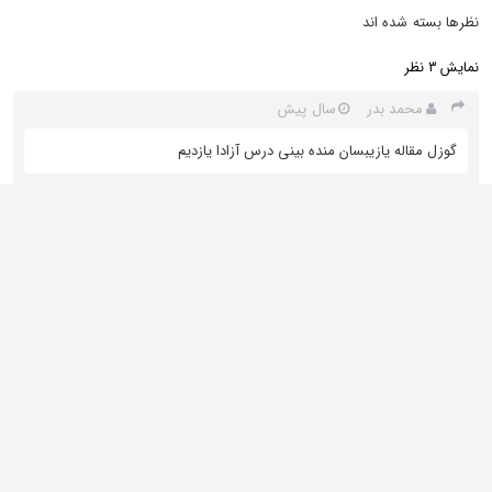
نظرها بسته شده اند
نمایش
نظر
3
محمد بدر
سال پیش
گوزل مقاله یازیبسان منده بینی درس آزادا یازدیم
2 سالها پیش
Abbas
آقای زنوزی با تمام احترامی که برای شما قائلم، ولی تراکتور لایق مالکی با
سعه صدر بیشتر و مدیریتی توانمند می باشد، نه کسی که با دو شعار
هوادار ناراحت بهم بریزد و اشتباهاتش را با اشتباهی بزرگتر سرپوش
بگذارد.
حسن كريم زاد
2 سالها پیش
گوزل مقاله🙏🙏🙏❤️❤️❤️