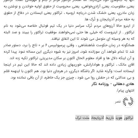
یعنی مظلومیت، یعنی آزادی‌خواهی، یعنی محرومیت از حقوق اولیه خواندن و نوشتن به
زبان مادری، یعنی خشک شدن دریاچه ارومیه ، تراکتور یعنی ایستادن در دفاع از حقوق
به حقه مردم آذربایجان و تُرک ها.
از اینرو حالا آرزوهای مردم تُرک سراسر دنیا در یک تیم فوتبال خلاصه می‌شود به نام
تراکتور . از اینروست که خیلی ها حتی نمی‌خواهند موفقیت تراکتور را ببیند و صد البته
که به هر وسیله ای متوسل می شوند تا این اتفاق نیافتد.
همانگونه در زمان حکومت شاهنشاهی ، وقتی پرسپولییس 6 بر 0 تاج را برد، دستور صادر
شد تا تمام شواهد آن سوزانده شود، امروز نیز به شیوه دیگری این مساله نمود پیدا کرده
و آن اینکه دلال ها و افراد معلوم الحال اکنون بر سکان مدیریتی تراکتور تکیه زده اند.
اقای مالک ، تراکتور و هوادارانش، خون‌بهای زیادی داده اند که حالا این تیم در اینجا
ایستاده است؛ وگرنه شاید اگر باشگاه دیگری، در هرجای دنیا بود، هم اکنون با اینهمه ظلم
و بی عدالتی که در حقش روا می شود ، چیزی جز یک خاطره، از آن باقی نمانده بود.
هادی دهقانی - روزنامه نگار
انتهای پیام/
نصر
تراکتور
هویت
تاریخ
آذربایجان
ملت ترک