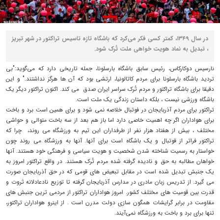
در سال ۱۳۴۹، کمتر کسی فکر می‌کرد که باشگاه تازه تاسیس تراکتور در شهر تبریز
، تبدیل به نماد هویت خواهی ملت تُرک شود.
نارسیس دوکارکاس، رئیس سابق باشگاه بارسلونا، جمله تاریخی دارد که می‌گوید:"بی
تردید باشگاه بارسلونا برای مردم کاتالونیا، ارتشی بود که آن ها هرگز نداشتند." و این
دقیقا برای باشگاه تراکتور و مردم تُرک سراسر ایران صدق می کند. اکنون تراکتور دیگر یک
باشگاه ورزشی نیست ، بلکه داستان زندگی یک ملت است.
تراکتور برای مردم آذربایجان در فوتبال خلاصه نمی شود و برای همین است برد و باخت
برای هواداران اگر چه اهمیت خاصی دارد اما باز هم بعد از سه باخت متوالی و حواشی
مختلف ، بیش از هفتاد هزار نفر از طرفداران این تیم به ورزشگاه می روند، چرا که
تراکتور فراتر از فوتبال و یک باشگاه است برای آنها. آنها به ورزشگاه می روند چون
خواستار به رسمیت شناخته شدن شخصیت و هویت سیاسی و فرهنگی خود هستند. آنها
خواهان مطالبه به حق و نادیده گرفته شده مردم تُرک هستند. در واقع تراکتور امروز به
یک جنبش تبدیل شده است در مقابل تبعیض های قومی که در حق آذربایجان صورت
می گیرد. از تدریس زبان مادری در مدارس آذربایجان گرفته تا توزیع نادعادلانه ثروت و
قدرت بین قومیت های مختلف کشور. امروز هواداران تراکتور از مردمی ترین جنبش های
مقاومت در برابر گرایشات همگون سازی دولت مدرن است . از اینرو هواداران تراکتور،
تنها برای برد و باخت به ورزشگاه نمی‌آیند.