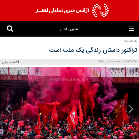
عناوین اخبار
یادداشت/
تراکتور داستان زندگی یک ملت است
1403/02/29 - 08:22 - کد خبر: 113312
نسخه چاپی