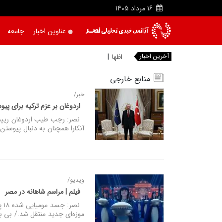
16
مرداد
1405
عناوین اخبار
جامعه
آخرین اخبار
اظهارات وزیر خزانه‌ داری آ
منابع خارجی
خبر/
اردوغان بر عزم ترکیه برای پیوس
نصر: رجب طیب اردوغان رییس ج
آنکارا همچنان به دنبال پیوستن 
ویدیو/
فیلم | مراسم شاهانه در مصر
موزه‌ای جدید منتقل شد./ بی 