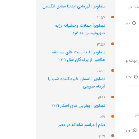
تصاویر | قهرمانی ایتالیا مقابل انگلیس
ت. در
11:57
11:06
تصاویر| حملات وحشیانه رژیم
صهیونیستی به غزه
12:56
تصاویر | فینالیست های مسابقه
عکاسی از پرندگان سال ۲۰۲۱
در بهت و
05:06
15:43
تصاویر | آسمان خیره کننده شب با
ابرماه صورتی
04:16
تصاویر | بهترین های اسکار 2021
هر
10:21
فیلم | مراسم شاهانه در مصر
15:14
12:31