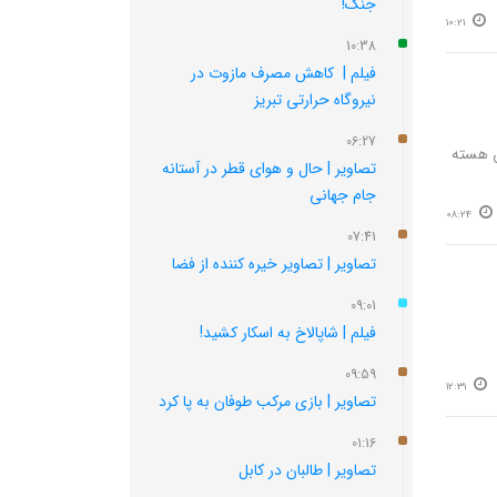
جنگ!
10:21
10:38
فیلم | کاهش مصرف مازوت در
نیروگاه حرارتی تبریز
06:27
ق هسته
تصاویر | حال و هوای قطر در آستانه
جام جهانی
08:24
07:41
تصاویر | تصاویر خیره کننده از فضا
09:01
فیلم | شاپالاخ به اسکار کشید!
09:59
12:31
تصاویر | بازی مرکب طوفان به پا کرد
01:16
تصاویر | طالبان در کابل