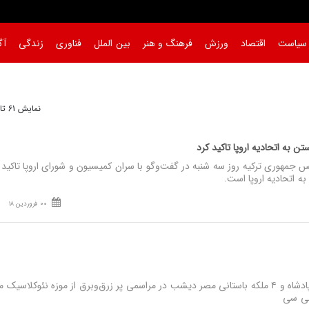
سیاست
اقتصاد
ورزش
فرهنگ و هنر
بین الملل
فناوری
زندگی
آگ
نمایش 61 تا 90 از 212
تن به اتحادیه اروپا تاکید کرد
مهوری ترکیه روز سه شنبه در گفت‌وگو با سران کمیسیون و شورای اروپا تاکید 
به اتحادیه اروپا است.
00 فروردین 18
نصر: جسد مومیایی شده ۱۸ پادشاه و ۴ ملکه باستانی مصر دیشب در مراسمی پر زرق‌وبرق از موزه نئوکلاسی
بی سی