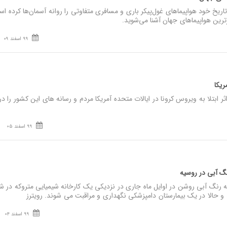
یخ خود هواپیماهای غول‌پیکر باری و مسافری متفاوتی را روانه آسمان‌ها کرده اس
ترین هواپیماهای جهان آشنا می‌شوید.
99 اسفند 09
مریکا
زار فوتی بر اثر ابتلا به ویروس کرونا در ایالات متحده آمریکا مردم و رسانه های این کشور را 
99 اسفند 05
نگ آبی در روسیه
نگ آبی روشن در اوایل ماه جاری در نزدیکی یک کارخانه شیمیایی متروکه در ش
99 اسفند 04