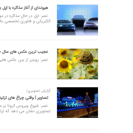
هیوندای از آغاز مذاکره با اپل برای تولید Car
نصر: اپل در حال مذاکره در مور
الکتریکی و فناوری تخصصی بات
عجیب ترین عکس های سال 2020 رویترز
نصر: رویترز از بین عکس هایی که در طول سال 2020 گرفت
گزارش تصویری/
تصاویر | وقتی چراغ های تزئ
نصر: شیوع ویروس کرونا بر مرا
تصاویری نشان می دهد که تزئ