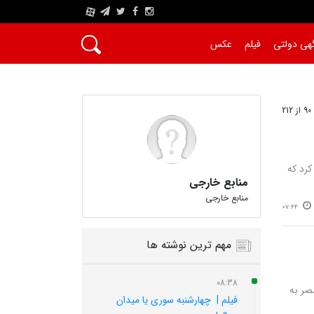
A
هی دولتی
فیلم
عکس
کرد که
منابع خارجی
منابع خارجی
07:44
مهم ترین نوشته ها
08:38
ک مصر به
فیلم | چهارشنبه سوری یا میدان