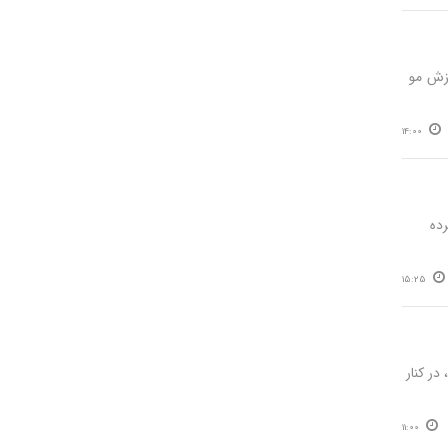
یزش مو
14:00
ده
15:25
در کنار
11:00