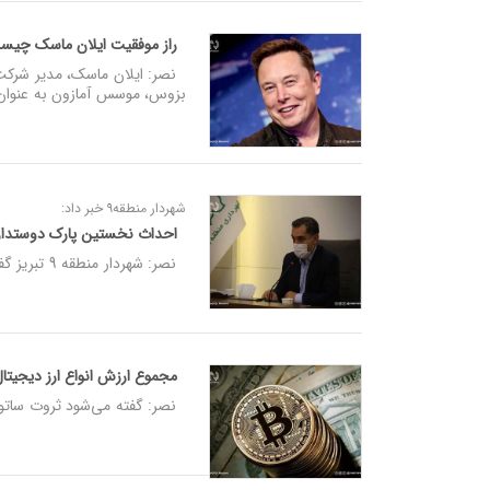
راز موفقیت ایلان ماسک چی
نصر: ایلان ماسک، مدیر شرکت‌
بزوس، موسس آمازون به عنوان 
شهردار منطقه۹ خبر داد:
احداث نخستین پارک دوستدار 
نصر: شهردار منطقه 9 تبریز گفت: شهروندان کوچک تبریزی در شهرک خاوران صاحب پارک اختصاصی می شوند.
مجموع ارزش انواع ارز دیجیتال
نصر: گفته می‌شود ثروت ساتوشی ناکاموتو، 