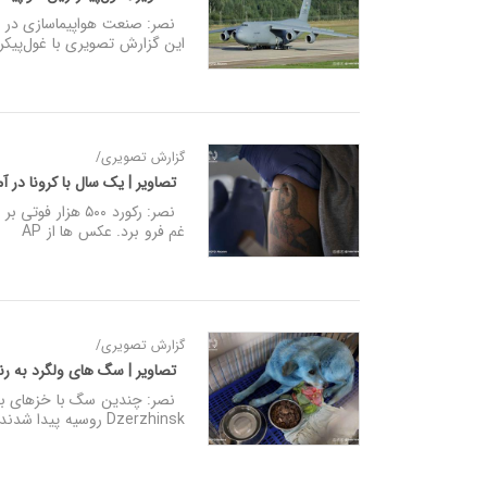
نصر: صنعت هواپیماسازی در تار
این گزارش تصویری با غول‌پیکر‌
گزارش تصویری/
تصاویر | یک سال با کرونا در آ
نصر: رکورد ۵۰۰ ه
غم فرو برد. عکس ها از AP
گزارش تصویری/
تصاویر | سگ های ولگرد به ر
نصر: چندین سگ با خزهای به ر
Dzerzhinsk روسیه پیدا شدند و حالا در یک بیمارستان دامپزشکی نگهداری و مراقبت می شوند. رویترز