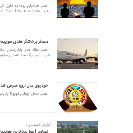
نصر: فدائیان بودا به دلیل شر
معبد Wat Phra Dhammakaya در استان پاتوم تانی، تایلند جمع شدند. / رویترز
مسافر پرخاشگر هندی هواپیمای
نصر: مقام های بلغارستان اعلا
جنون آمیز یک مرد هندی مجبور 
خودروی سال اروپا معرفی شد
نصر: نسل چهارم تویوتا یاریس به‌عنوان خ
گزارش تصویری/
تصاویر | غول‌پیکر‌ترین هواپی