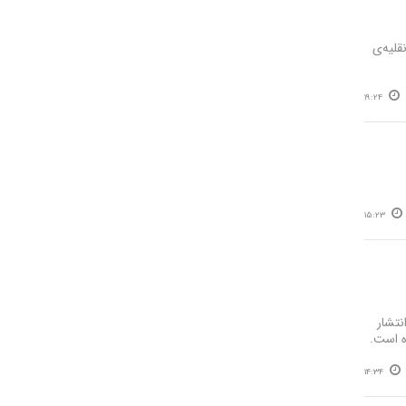
قلیه‌ی
19:24
15:23
نتشار
ه است.
14:34