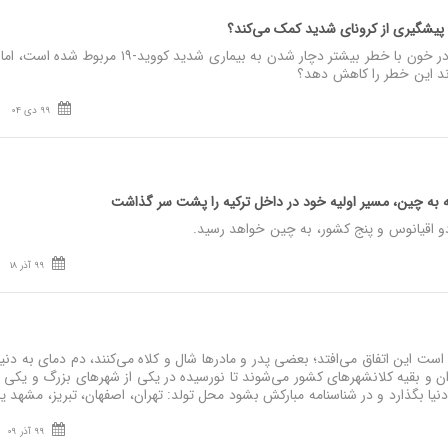
نصر: میزان‌ پایین ویتامین D در خون با خطر بیشتر دچار شدن به بیماری شدید کووید-۱۹ مربوط شده ا
99 دی 04
یه به چین، مسیر اولیه خود در داخل ترکیه را پشت سر گذاشت
 دو اقیانوس و پنج کشور، به چین خواهد رسید.
99 آذر 18
ت این اتفاق می‌افتد؛ بعضی پدر و مادرها شال و کلاه می‌کنند، دم دمای به دنیا
ان و بقیه کلانشهرهای کشور می‌شوند تا نورسیده در یکی از شهرهای بزرگ و یکی ا
یا بگذارد و در شناسنامه مبارکش بشود محل تولد: تهران، اصفهان، تبریز، مشهد یا 
99 آذر 09