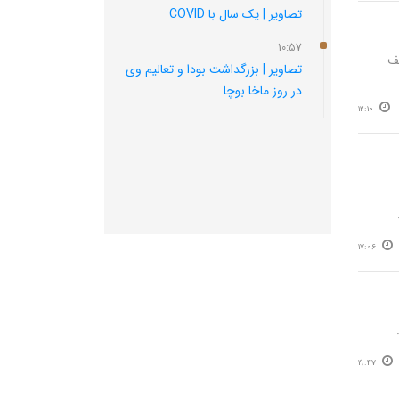
تصاویر | یک سال با COVID
10:57
ف
تصاویر | بزرگداشت بودا و تعالیم وی
در روز ماخا بوچا
12:10
17:06
19:47