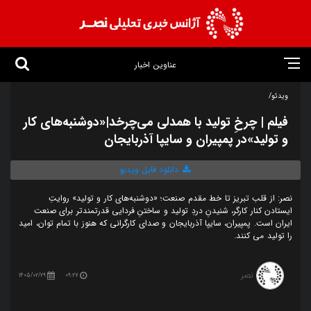
عناوین اخبار
ویدئو/
فیلم | چرخِ تولید با همدلی می‌چرخد|«دوشنبه‌های کار
و تولید»در پمپیران و سایپا آذربایجان
دانلود فایل ویدیو
نصر: از قلب تبریز تا خط مقدم صنعت؛ «دوشنبه‌های کار و تولید» روایتِ
ایستادن کنار کارگر، شنیدنِ دردِ تولید و ساختنِ فردایی قدرتمندتر برای صنعت
ایران است. پمپیران، سایپا آذربایجان و صدای کارگرانی که هنوز با تمام توان، امید
را تولید می کنند.
نصر
1405/02/29
09:27