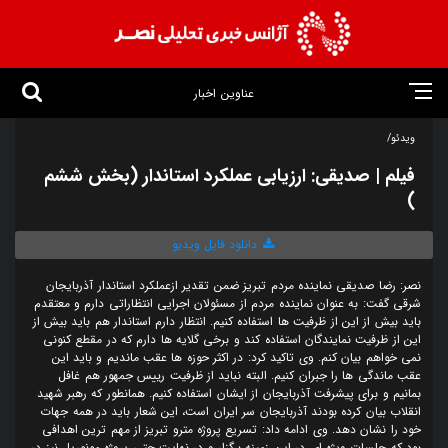
عناوین اخبار
ویدئو/
فیلم | صدیقی: ارزیابی عملکرد استاندار (بخش ششم
)
دانلود فایل ویدیو
نصر: رضا صدیقی نماینده مردم تبریز ضمن تقدیر ازعملکرد استاندار آذربایجان
شرقی گفت: به عنوان نماینده مردم از مسئولان اجرایی انتظاراتی دارم و معتقدم
باید بیش از این از ظرفیت ها استفاده کنیم. انتظار دارم استاندار هم باید بیش از
این از ظرفیت نمایندگان استفاده کند و برخی گلایه ها دارم که در مقطع کنونی
نمی خواهم بیان کنم. وی تاکید کرد: در اکثر حوزه ها عقب ماندیم و باید این
عقب ماندگی ها را جبران کنیم. البته نباید از ظرفیت رییس جمهور هم غافل
بمانیم و برای پیشرفت آذربایجان از ایشان استفاده کنیم. همانطور که رهبر شهید
انقلاب بیان کرده بودند آذربایجان سر ایران است، این شعار باید در همه جهات
خود را نشان دهد. وی ادامه داد: تسریع پروژه مترو تبریز از مهم ترین اهدافی
بود که جلسات ویژه ای در این زمینه برگزار و در نهایت حتی پروژه مونوریل نیز در