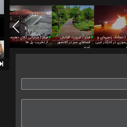
 | تصادف زنجیره‌ای و
فیلم | ضرورت افزایش
فیلم | جزئیاتی تکان‌ دهنده
فیلم 
سوزی در کنارگذر غربی
فضاهای‌ سبز در کلانشهر
از تخریب پل‌ ها
عراقی
تبریز