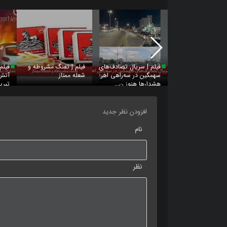
فیلم | سریال تصادف‌های
فیلم | تفنگ مشروطه و
فیلم
سهمگین در سه‌راهی اهر؛
شعله ممتاز
آتش‌
هشدارها هنوز ن...
تبریز
افزودن نظر جدید
نام
نظر