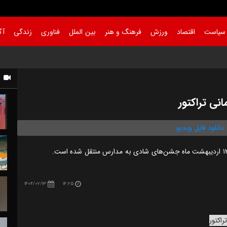
سیاست
اقتصاد
ورزش
فرهنگ و هنر
بین الملل
فناوری
زندگی
آگ
ج
نی تراکتور
دانلود فایل ویدیو
1404/02/13
14:25
اکتور