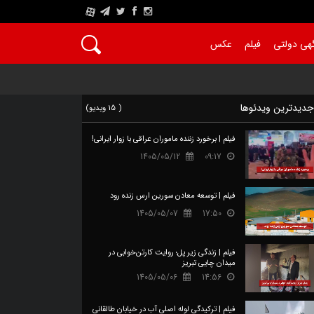
A
هی دولتی
فیلم
عکس
دیدترین ویدئوها
( 15 ویدیو)
فیلم | برخورد زننده ماموران عراقی با زوار ایرانی!
1405/05/12
09:17
فیلم | توسعه معادن سورین ارس زنده رود
1405/05/07
17:50
فیلم | زندگی زیر پل؛ روایت کارتن‌خوابی در
میدان چایی تبریز
1405/05/06
14:56
فیلم | ترکیدگی لوله اصلی آب در خیابان طالقانی