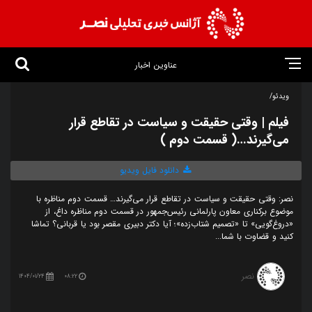
عناوین اخبار
ویدئو/
فیلم | وقتی حقیقت و سیاست در تقاطع قرار
می‌گیرند…( قسمت دوم )
دانلود فایل ویدیو
نصر: وقتی حقیقت و سیاست در تقاطع قرار می‌گیرند… قسمت دوم مناظره با
موضوع برکناری معاون پارلمانی رئیس‌جمهور در قسمت دوم مناظره داغ، از
«دروغ‌گویی» تا «تصمیم شتاب‌زده»؛ آیا دکتر دبیری مقصر بود یا قربانی؟ تماشا
کنید و قضاوت با شما...
نصر
1404/01/24
08:22