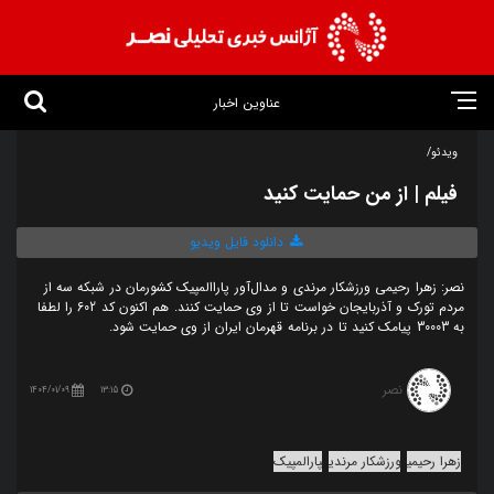
عناوین اخبار
ویدئو/
فیلم | از من حمایت کنید
دانلود فایل ویدیو
نصر: زهرا رحیمی ورزشکار مرندی و مدال‌آور پاراالمپیک کشورمان در شبکه سه از
مردم تورک و آذربایجان خواست تا از وی حمایت کنند. هم اکنون کد 602 را لطفا
به 30003 پیامک کنید تا در برنامه قهرمان ایران از وی حمایت شود.
نصر
1404/01/09
13:15
زهرا رحیمی
ورزشکار مرندی
پارالمپیک